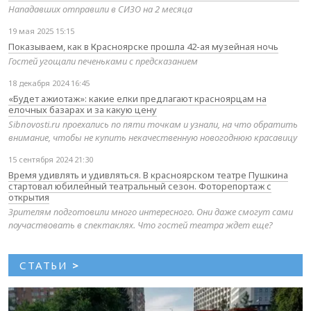
Нападавших отправили в СИЗО на 2 месяца
19 мая 2025 15:15
Показываем, как в Красноярске прошла 42-ая музейная ночь
Гостей угощали печеньками с предсказанием
18 декабря 2024 16:45
«Будет ажиотаж»: какие елки предлагают красноярцам на
елочных базарах и за какую цену
Sibnovosti.ru проехались по пяти точкам и узнали, на что обратить
внимание, чтобы не купить некачественную новогоднюю красавицу
15 сентября 2024 21:30
Время удивлять и удивляться. В красноярском театре Пушкина
стартовал юбилейный театральный сезон. Фоторепортаж с
открытия
Зрителям подготовили много интересного. Они даже смогут сами
поучаствовать в спектаклях. Что гостей театра ждет еще?
СТАТЬИ
>