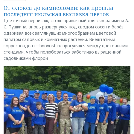
От флокса до камнеломки: как прошла
последняя июльская выставка цветов
Цветочный вернисаж, столь привычный для сквера имени А.
С. Пушкина, вновь развернулся под сводом сосен и берёз,
одаривая всех заглянувших многообразием цветовой
палитры садовых и комнатных растений. Внештатный
корреспондент sibnovosti.ru прогулялся между цветочными
стендами, чтобы полюбоваться заботливо выращенной
садовниками флорой