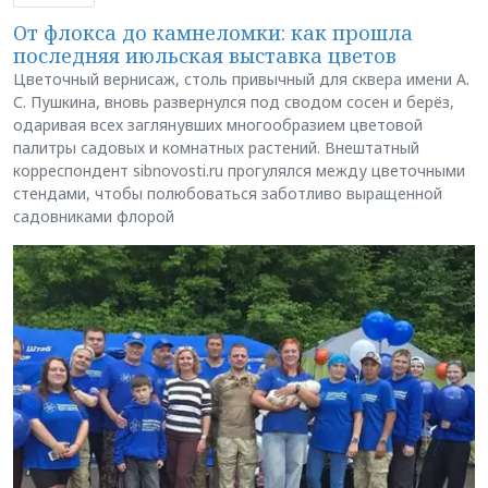
От флокса до камнеломки: как прошла
последняя июльская выставка цветов
Цветочный вернисаж, столь привычный для сквера имени А.
С. Пушкина, вновь развернулся под сводом сосен и берёз,
одаривая всех заглянувших многообразием цветовой
палитры садовых и комнатных растений. Внештатный
корреспондент sibnovosti.ru прогулялся между цветочными
стендами, чтобы полюбоваться заботливо выращенной
садовниками флорой