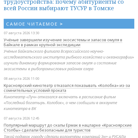
трудоустройства: почему абитуриенты со
всей России выбирают ТУСУР в Томске
САМОЕ ЧИТАЕМОЕ
>
07 августа 2026 13:30
Учёные завершили изучение экосистемы и запасов омуля в
Байкале в рамках крупной экспедиции
Учёные Байкальского филиала Всероссийского научно-
исследовательского института рыбного хозяйства и океанографии»
изучили динамику формирования запасов омуля и состояние
экосистемы в рыбопромысловых районах озера
08 августа 2026 11:00
Красноярский кинотеатр отказался показывать «Колобка» из-за
сомнительных условий проката
Кинотеатр «Луч» отказался включать в расписание фильм
«Последний богатырь. Колобок», о чем сообщили в аккаунте
кинотеатра в ВК
07 августа 2026 12:45
Популярный маршрут до скалы Ермак в нацпарке «Красноярские
Столбы» сделали безопасным для туристов
Такой подарок городу сделали волонтёры компаний Эн+ и РУСАЛа