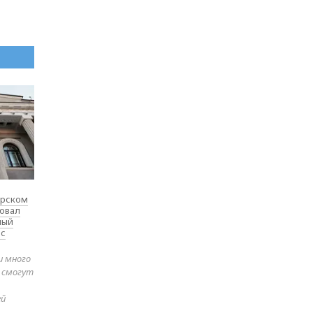
ярском
товал
ный
 с
и много
е смогут
ей