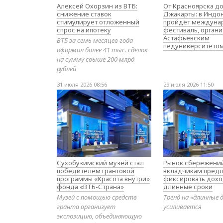
Алексей Охорзин из ВТБ:
От Красноярска д
снижение ставок
Джакарты: в Индо
стимулирует отложенный
пройдёт междуна
спрос на ипотеку
фестиваль, орган
Астафьевским
ВТБ за семь месяцев года
педуниверситето
оформил более 41 тыс. сделок
на сумму свыше 200 млрд
рублей
31 июля 2026 08:56
29 июля 2026 11:50
Сухобузимский музей стал
Рынок сбережений
победителем грантовой
вкладчикам предл
программы «Красота внутри»
фиксировать дохо
фонда «ВТБ-Страна»
длинные сроки
Музей с помощью средств
Тренд на «длинные 
гранта организует
усиливается
экспозицию, объединяющую