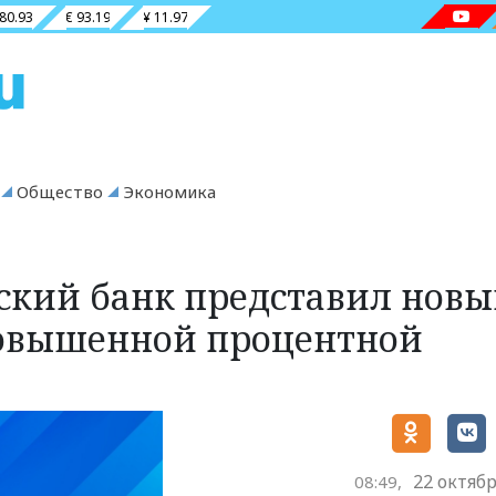
 80.93
€ 93.19
¥ 11.97
Общество
Экономика
ский банк представил нов
повышенной процентной
22 октябр
08:49,