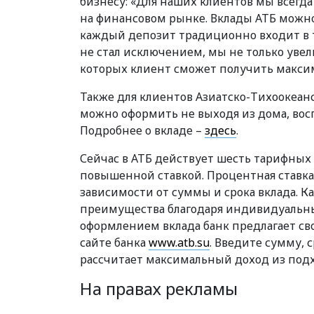
бизнесу: «Для наших клиентов мы всег
на финансовом рынке. Вклады АТБ можно
каждый депозит традиционно входит в 
не стал исключением, мы не только увел
которых клиент сможет получить максим
Также для клиентов Азиатско-Тихоокеанс
можно оформить не выходя из дома, в
Подробнее о вкладе –
здесь
.
Сейчас в АТБ действует шесть тарифных
повышенной ставкой. Процентная ставка 
зависимости от суммы и срока вклада. К
преимущества благодаря индивидуальны
оформлением вклада банк предлагает св
сайте банка
www.atb.su
. Введите сумму, 
рассчитает максимальный доход из под
На правах рекламы