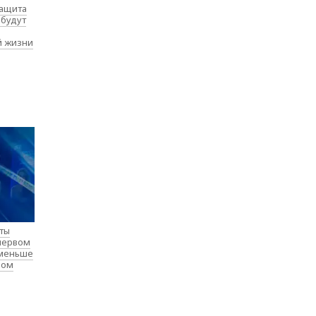
защита
 будут
й жизни
нты
 первом
 меньше
лом