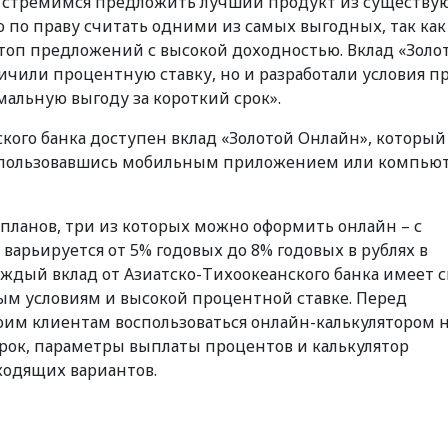
да стремимся предложить лучший продукт из существ
 по праву считать одними из самых выгодных, так как
топ предложений с высокой доходностью. Вклад «Золо
ичили процентную ставку, но и разработали условия п
альную выгоду за короткий срок».
кого банка доступен вклад «Золотой Онлайн», который
оспользовавшись мобильным приложением или компью
 планов, три из которых можно оформить онлайн – с
варьируется от 5% годовых до 8% годовых в рублях в
аждый вклад от Азиатско-Тихоокеанского банка имеет 
м условиям и высокой процентной ставке. Перед
оим клиентам воспользоваться онлайн-калькулятором 
срок, параметры выплаты процентов и калькулятор
ходящих вариантов.