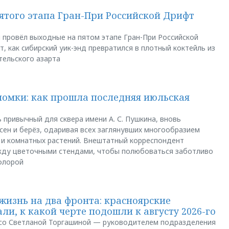
пятого этапа Гран-При Российской Дрифт
u провёл выходные на пятом этапе Гран-При Российской
, как сибирский уик-энд превратился в плотный коктейль из
тельского азарта
ломки: как прошла последняя июльская
 привычный для сквера имени А. С. Пушкина, вновь
сен и берёз, одаривая всех заглянувших многообразием
 и комнатных растений. Внештатный корреспондент
между цветочными стендами, чтобы полюбоваться заботливо
флорой
жизнь на два фронта: красноярские
ли, к какой черте подошли к августу 2026-го
и со Светланой Торгашиной — руководителем подразделения