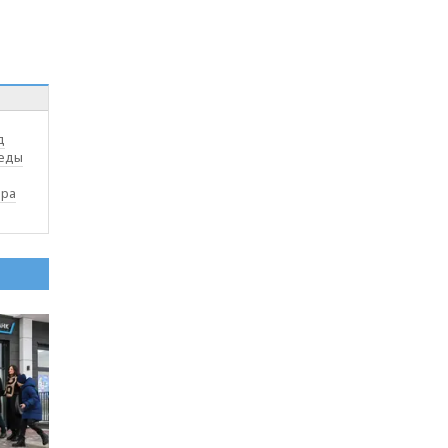
д
беды
ира