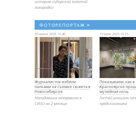
историю сибирской золотой
лихорадки
ФОТОРЕПОРТАЖ
>
09 июня 2025 15:40
19 мая 2025 15:15
Журналистов избили
Показываем, как в
палками на съемке сюжета в
Красноярске прош
Новосибирске
музейная ночь
Нападавших отправили в
Гостей угощали печ
СИЗО на 2 месяца
предсказанием