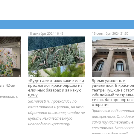
18 декабря 2024 16:45
15 сентября 2024 21:30
«Будет ажиотаж»: какие елки
Время удивлять и
ла 42-ая
предлагают красноярцам на
удивляться. В красно
елочных базарах и за какую
театре Пушкина стар
цену
юбилейный театраль
еньками с
сезон. Фоторепортаж
Sibnovosti.ru проехались по
открытия
пяти точкам и узнали, на что
Зрителям подготовил
обратить внимание, чтобы не
интересного. Они даж
купить некачественную
сами поучаствовать в
новогоднюю красавицу
спектаклях. Что гост
театра ждет еще?