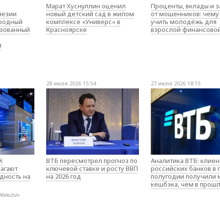
о
Марат Хуснуллин оценил
Проценты, вклады и 
незии
новый детский сад в жилом
от мошенников: чему
родный
комплексе «Универс» в
учить молодёжь для
изованный
Красноярске
взрослой финансово
м
28 июля 2026 15:54
27 июля 2026 18:15
:
ВТБ пересмотрел прогноз по
Аналитика ВТБ: клие
агают
ключевой ставке и росту ВВП
российских банков в
дность на
на 2026 год
полугодии получили
кешбэка, чем в прош
деньги»