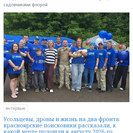
садовниками флорой
интервью
Усольцевы, дроны и жизнь на два фронта:
красноярские поисковики рассказали, к
какой черте подошли к августу 2026-го