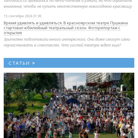
Sibnovosti.ru проехались по пяти точкам и узнали, на что обратить
внимание, чтобы не купить некачественную новогоднюю красавицу
15 сентября 2024 21:30
Время удивлять и удивляться. В красноярском театре Пушкина
стартовал юбилейный театральный сезон. Фоторепортаж с
открытия
Зрителям подготовили много интересного. Они даже смогут сами
поучаствовать в спектаклях. Что гостей театра ждет еще?
СТАТЬИ
>