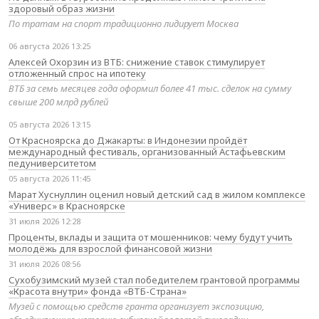
здоровый образ жизни
По тратам на спорт традиционно лидирует Москва
06 августа 2026 13:25
Алексей Охорзин из ВТБ: снижение ставок стимулирует
отложенный спрос на ипотеку
ВТБ за семь месяцев года оформил более 41 тыс. сделок на сумму
свыше 200 млрд рублей
05 августа 2026 13:15
От Красноярска до Джакарты: в Индонезии пройдёт
международный фестиваль, организованный Астафьевским
педуниверситетом
05 августа 2026 11:45
Марат Хуснуллин оценил новый детский сад в жилом комплексе
«Универс» в Красноярске
31 июля 2026 12:28
Проценты, вклады и защита от мошенников: чему будут учить
молодёжь для взрослой финансовой жизни
31 июля 2026 08:56
Сухобузимский музей стал победителем грантовой программы
«Красота внутри» фонда «ВТБ-Страна»
Музей с помощью средств гранта организует экспозицию,