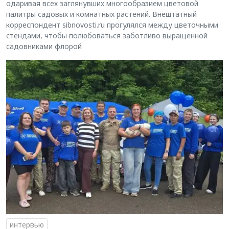
одаривая всех заглянувших многообразием цветовой
палитры садовых и комнатных растений. Внештатный
корреспондент sibnovosti.ru прогулялся между цветочными
стендами, чтобы полюбоваться заботливо выращенной
садовниками флорой
интервью