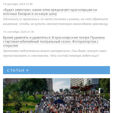
18 декабря 2024 16:45
«Будет ажиотаж»: какие елки предлагают красноярцам на
елочных базарах и за какую цену
Sibnovosti.ru проехались по пяти точкам и узнали, на что обратить
внимание, чтобы не купить некачественную новогоднюю красавицу
15 сентября 2024 21:30
Время удивлять и удивляться. В красноярском театре Пушкина
стартовал юбилейный театральный сезон. Фоторепортаж с
открытия
Зрителям подготовили много интересного. Они даже смогут сами
поучаствовать в спектаклях. Что гостей театра ждет еще?
СТАТЬИ
>