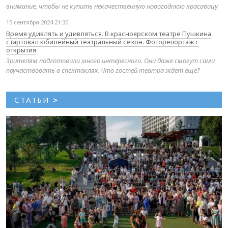
внимание, чтобы не купить некачественную новогоднюю красавицу
15 сентября 2024 21:30
Время удивлять и удивляться. В красноярском театре Пушкина
стартовал юбилейный театральный сезон. Фоторепортаж с
открытия
Зрителям подготовили много интересного. Они даже смогут сами
поучаствовать в спектаклях. Что гостей театра ждет еще?
СТАТЬИ
>