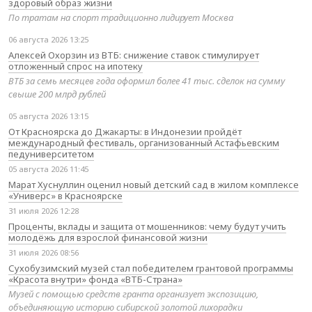
здоровый образ жизни
По тратам на спорт традиционно лидирует Москва
06 августа 2026 13:25
Алексей Охорзин из ВТБ: снижение ставок стимулирует
отложенный спрос на ипотеку
ВТБ за семь месяцев года оформил более 41 тыс. сделок на сумму
свыше 200 млрд рублей
05 августа 2026 13:15
От Красноярска до Джакарты: в Индонезии пройдёт
международный фестиваль, организованный Астафьевским
педуниверситетом
05 августа 2026 11:45
Марат Хуснуллин оценил новый детский сад в жилом комплексе
«Универс» в Красноярске
31 июля 2026 12:28
Проценты, вклады и защита от мошенников: чему будут учить
молодёжь для взрослой финансовой жизни
31 июля 2026 08:56
Сухобузимский музей стал победителем грантовой программы
«Красота внутри» фонда «ВТБ-Страна»
Музей с помощью средств гранта организует экспозицию,
объединяющую историю сибирской золотой лихорадки