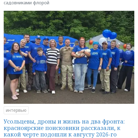
садовниками флорой
интервью
Усольцевы, дроны и жизнь на два фронта:
красноярские поисковики рассказали, к
какой черте подошли к августу 2026-го