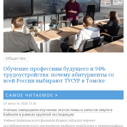
Общество
Обучение профессиям будущего и 94%
трудоустройства: почему абитуриенты со
всей России выбирают ТУСУР в Томске
САМОЕ ЧИТАЕМОЕ
>
07 августа 2026 13:30
Учёные завершили изучение экосистемы и запасов омуля в
Байкале в рамках крупной экспедиции
Учёные Байкальского филиала Всероссийского научно-
исследовательского института рыбного хозяйства и океанографии»