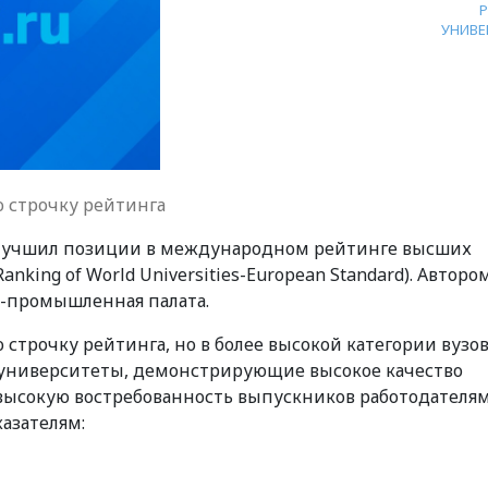
УНИВЕ
ю строчку рейтинга
лучшил позиции в международном рейтинге высших
nking of World Universities-European Standard). Авторо
о-промышленная палата.
ю строчку рейтинга, но в более высокой категории вузо
т университеты, демонстрирующие высокое качество
высокую востребованность выпускников работодателям
азателям: