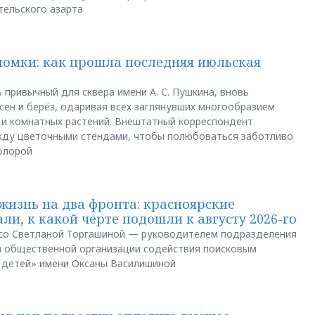
тельского азарта
ломки: как прошла последняя июльская
 привычный для сквера имени А. С. Пушкина, вновь
сен и берёз, одаривая всех заглянувших многообразием
 и комнатных растений. Внештатный корреспондент
между цветочными стендами, чтобы полюбоваться заботливо
флорой
жизнь на два фронта: красноярские
ли, к какой черте подошли к августу 2026-го
и со Светланой Торгашиной — руководителем подразделения
й общественной организации содействия поисковым
 детей» имени Оксаны Василишиной