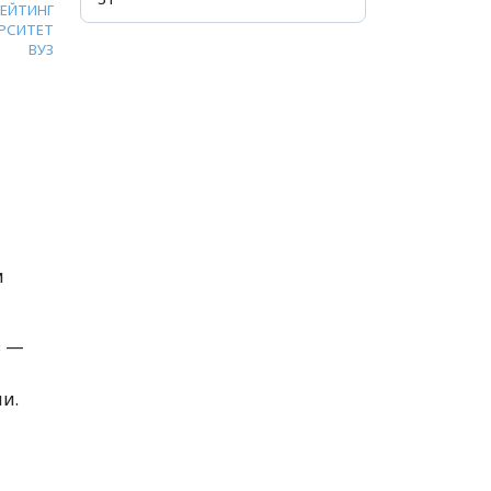
РЕЙТИНГ
РСИТЕТ
ВУЗ
м
в —
и.