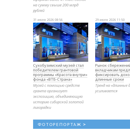
на сумму свыше 200 млрд
рублей
31 июля 2026 08:56
29 июля 2026 11:50
Сухобузимский музей стал
Рынок сбережений
победителем грантовой
вкладчикам предл
программы «Красота внутри»
фиксировать дохо
фонда «ВТБ-Страна»
длинные сроки
Музей с помощью средств
Тренд на «длинные 
гранта организует
усиливается
экспозицию, объединяющую
историю сибирской золотой
лихорадки
ФОТОРЕПОРТАЖ
>