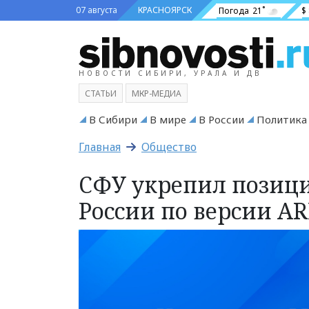
07 августа
КРАСНОЯРСК
Погода
21˚
$
НОВОСТИ СИБИРИ, УРАЛА И ДВ
СТАТЬИ
МКР-МЕДИА
В Сибири
В мире
В России
Политика
Главная
Общество
СФУ укрепил позици
России по версии AR