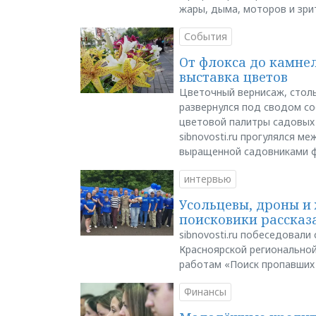
жары, дыма, моторов и зри
События
От флокса до камне
выставка цветов
Цветочный вернисаж, столь
развернулся под сводом со
цветовой палитры садовых
sibnovosti.ru прогулялся 
выращенной садовниками 
интервью
Усольцевы, дроны и 
поисковики рассказа
sibnovosti.ru побеседовал
Красноярской регионально
работам «Поиск пропавших
Финансы