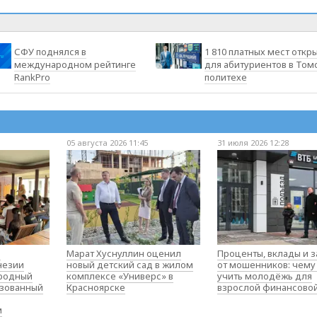
СФУ поднялся в
1 810 платных мест откр
международном рейтинге
для абитуриентов в Том
RankPro
политехе
05 августа 2026 11:45
31 июля 2026 12:28
о
Марат Хуснуллин оценил
Проценты, вклады и 
незии
новый детский сад в жилом
от мошенников: чему
родный
комплексе «Универс» в
учить молодёжь для
изованный
Красноярске
взрослой финансово
м