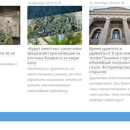
18 декабря 2024 16:45
15 сентября 2024 21:30
«Будет ажиотаж»: какие елки
Время удивлять и
ла 42-ая
предлагают красноярцам на
удивляться. В красно
елочных базарах и за какую
театре Пушкина стар
цену
юбилейный театраль
еньками с
сезон. Фоторепортаж
Sibnovosti.ru проехались по
открытия
пяти точкам и узнали, на что
Зрителям подготовил
обратить внимание, чтобы не
интересного. Они даж
купить некачественную
сами поучаствовать в
новогоднюю красавицу
спектаклях. Что гост
театра ждет еще?