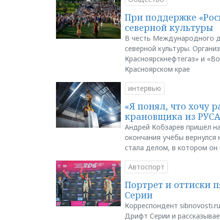
При поддержке «Рос
северной культуры
В честь Международного д
северной культуры. Органи
Красноярскнефтегаз» и «В
Красноярском крае
интервью
«Я понял, что хочу р
крановщика из РУС
Андрей Кобзарев пришёл на
окончания учёбы вернулся н
стала делом, в котором он
Автоспорт
Портрет и оттиски 
Серии
Корреспондент sibnovosti.r
Дрифт Серии и рассказывает