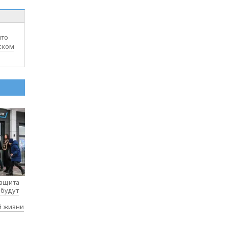
ыто
ском
защита
 будут
й жизни