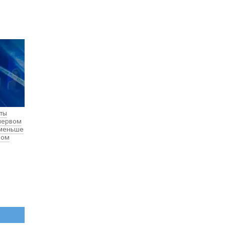
нты
 первом
 меньше
лом