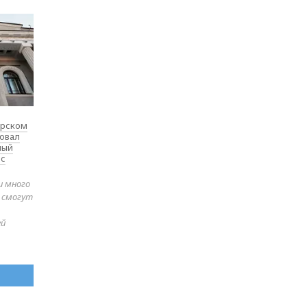
ярском
товал
ный
 с
и много
е смогут
ей