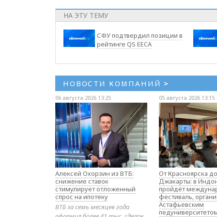
НА ЭТУ ТЕМУ
СФУ подтвердил позиции в
рейтинге QS EECA
НОВОСТИ КОМПАНИЙ
>
06 августа 2026 13:25
05 августа 2026 13:15
Алексей Охорзин из ВТБ:
От Красноярска д
снижение ставок
Джакарты: в Индо
стимулирует отложенный
пройдёт междуна
спрос на ипотеку
фестиваль, орган
Астафьевским
ВТБ за семь месяцев года
педуниверситето
оформил более 41 тыс. сделок