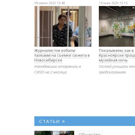
09 июня 2025 15:40
19 мая 2025 15:15
Журналистов избили
Показываем, как в
палками на съемке сюжета в
Красноярске прош
Новосибирске
музейная ночь
Нападавших отправили в
Гостей угощали печ
СИЗО на 2 месяца
предсказанием
СТАТЬИ
>
Общество