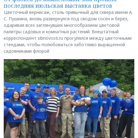
последняя июльская выставка цветов
Цветочный вернисаж, столь привычный для сквера имени А.
С. Пушкина, вновь развернулся под сводом сосен и берёз,
одаривая всех заглянувших многообразием цветовой
палитры садовых и комнатных растений. Внештатный
корреспондент sibnovosti.ru прогулялся между цветочными
стендами, чтобы полюбоваться заботливо выращенной
садовниками флорой