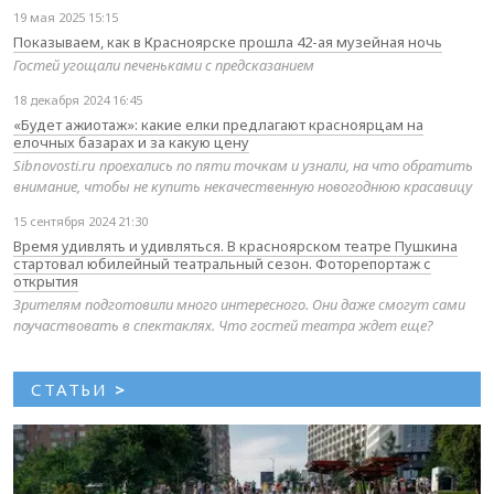
19 мая 2025 15:15
Показываем, как в Красноярске прошла 42-ая музейная ночь
Гостей угощали печеньками с предсказанием
18 декабря 2024 16:45
«Будет ажиотаж»: какие елки предлагают красноярцам на
елочных базарах и за какую цену
Sibnovosti.ru проехались по пяти точкам и узнали, на что обратить
внимание, чтобы не купить некачественную новогоднюю красавицу
15 сентября 2024 21:30
Время удивлять и удивляться. В красноярском театре Пушкина
стартовал юбилейный театральный сезон. Фоторепортаж с
открытия
Зрителям подготовили много интересного. Они даже смогут сами
поучаствовать в спектаклях. Что гостей театра ждет еще?
СТАТЬИ
>