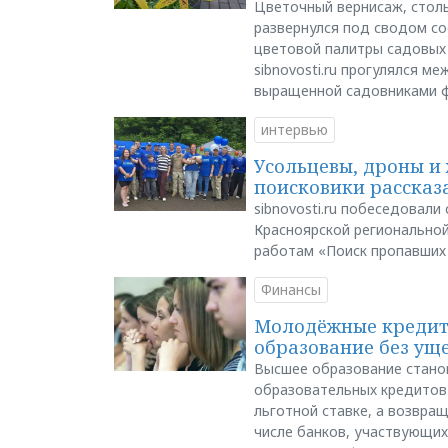
Цветочный вернисаж, столь
развернулся под сводом со
цветовой палитры садовых
sibnovosti.ru прогулялся 
выращенной садовниками 
интервью
Усольцевы, дроны и 
поисковики рассказа
sibnovosti.ru побеседовал
Красноярской регионально
работам «Поиск пропавших
Финансы
Молодёжные кредиты
образование без ущ
Высшее образование стано
образовательных кредитов 
льготной ставке, а возвра
числе банков, участвующих