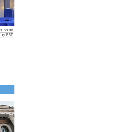
гноз по
сту ВВП