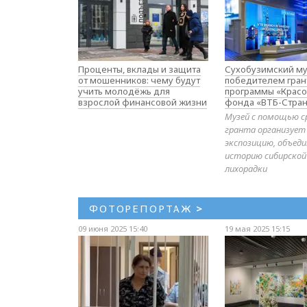
Проценты, вклады и защита
Сухобузимский му
от мошенников: чему будут
победителем гран
учить молодёжь для
программы «Красо
взрослой финансовой жизни
фонда «ВТБ-Стран
Музей с помощью с
гранта организует
экспозицию, объе
историю сибирской
лихорадки
ФОТОРЕПОРТАЖ
>
09 июня 2025 15:40
19 мая 2025 15:15