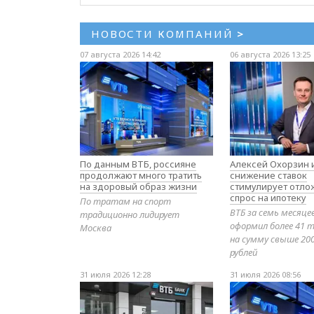
НОВОСТИ КОМПАНИЙ
>
07 августа 2026 14:42
06 августа 2026 13:25
По данным ВТБ, россияне
Алексей Охорзин и
продолжают много тратить
снижение ставок
на здоровый образ жизни
стимулирует отл
спрос на ипотеку
По тратам на спорт
ВТБ за семь месяце
традиционно лидирует
оформил более 41 т
Москва
на сумму свыше 20
рублей
31 июля 2026 12:28
31 июля 2026 08:56