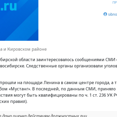
ПР
sibno
да и Кировском районе
ибирской области заинтересовалось сообщениями СМИ 
восибирске. Следственные органы организовали уголо
прошли на площади Ленина в самом центре города, а 
бом «Мустанг». В последней, по данным СМИ, приняло
ствия могут быть квалифицированы по ч. 1 ст. 236 УК 
ких правил).
ет дана оценка действиям должностных лиц,