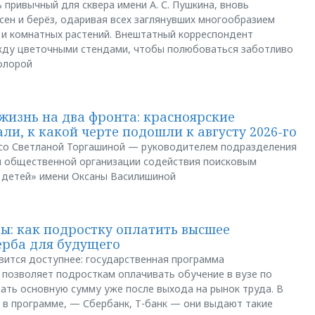
 привычный для сквера имени А. С. Пушкина, вновь
сен и берёз, одаривая всех заглянувших многообразием
 и комнатных растений. Внештатный корреспондент
между цветочными стендами, чтобы полюбоваться заботливо
флорой
жизнь на два фронта: красноярские
ли, к какой черте подошли к августу 2026-го
и со Светланой Торгашиной — руководителем подразделения
й общественной организации содействия поисковым
 детей» имени Оксаны Василишиной
: как подростку оплатить высшее
ерба для будущего
вится доступнее: государственная программа
позволяет подросткам оплачивать обучение в вузе по
щать основную сумму уже после выхода на рынок труда. В
 в программе, — Сбербанк, Т-банк — они выдают такие