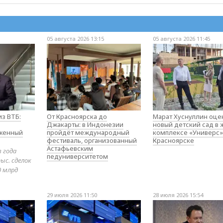
05 августа 2026 13:15
05 августа 2026 11:45
з ВТБ:
От Красноярска до
Марат Хуснуллин оце
Джакарты: в Индонезии
новый детский сад в
оженный
пройдёт международный
комплексе «Универс»
фестиваль, организованный
Красноярске
Астафьевским
в года
педуниверситетом
ыс. сделок
0 млрд
29 июля 2026 11:50
28 июля 2026 15:54