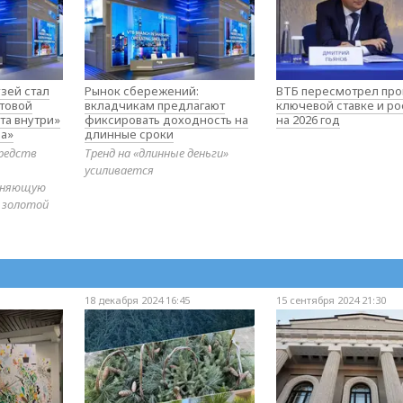
зей стал
Рынок сбережений:
ВТБ пересмотрел про
товой
вкладчикам предлагают
ключевой ставке и ро
та внутри»
фиксировать доходность на
на 2026 год
а»
длинные сроки
редств
Тренд на «длинные деньги»
усиливается
диняющую
 золотой
18 декабря 2024 16:45
15 сентября 2024 21:30