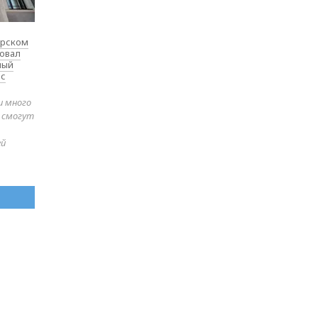
ярском
товал
ный
 с
и много
е смогут
ей