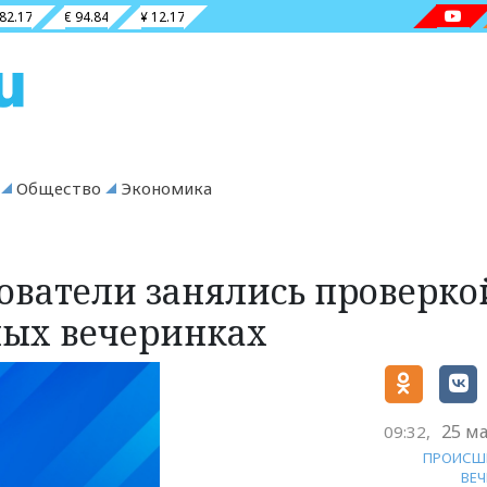
 82.17
€ 94.84
¥ 12.17
Общество
Экономика
ователи занялись проверко
ных вечеринках
25 ма
09:32,
ПРОИСШ
ВЕ