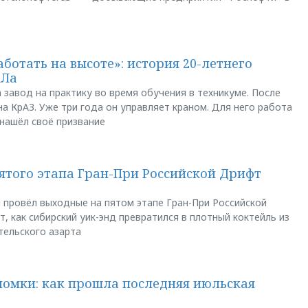
аботать на высоте»: история 20-летнего
АЛа
 завод на практику во время обучения в техникуме. После
а КрАЗ. Уже три года он управляет краном. Для него работа
 нашёл своё призвание
пятого этапа Гран-При Российской Дрифт
u провёл выходные на пятом этапе Гран-При Российской
, как сибирский уик-энд превратился в плотный коктейль из
тельского азарта
ломки: как прошла последняя июльская