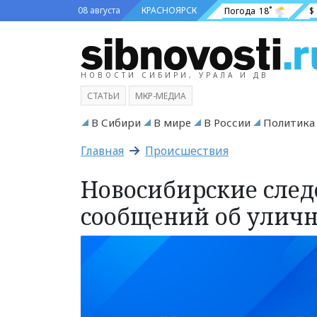
08 августа
КРАСНОЯРСК
Погода
18˚
$
НОВОСТИ СИБИРИ, УРАЛА И ДВ
СТАТЬИ
МКР-МЕДИА
В Сибири
В мире
В России
Политика
Главная
Происшествия
Новосибирские след
сообщений об улич