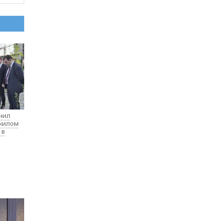
нил
 жилом
 в