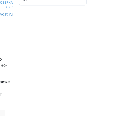
ОВЕРКА
СКР
vosti.ru
о
вно-
также
РФ