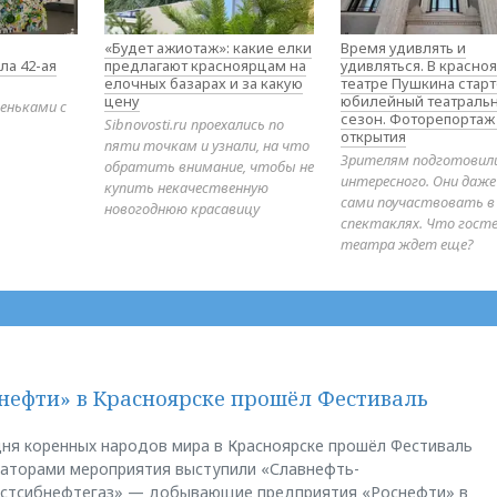
«Будет ажиотаж»: какие елки
Время удивлять и
ла 42-ая
предлагают красноярцам на
удивляться. В красно
елочных базарах и за какую
театре Пушкина стар
цену
юбилейный театраль
еньками с
сезон. Фоторепортаж
Sibnovosti.ru проехались по
открытия
пяти точкам и узнали, на что
Зрителям подготовил
обратить внимание, чтобы не
интересного. Они даж
купить некачественную
сами поучаствовать в
новогоднюю красавицу
спектаклях. Что гост
театра ждет еще?
нефти» в Красноярске прошёл Фестиваль
ня коренных народов мира в Красноярске прошёл Фестиваль
заторами мероприятия выступили «Славнефть-
остсибнефтегаз» — добывающие предприятия «Роснефти» в