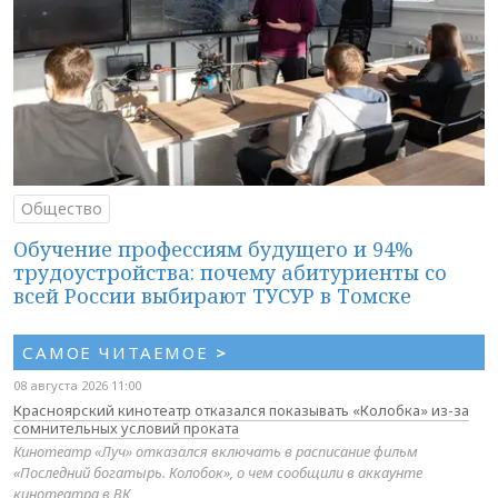
Общество
Обучение профессиям будущего и 94%
трудоустройства: почему абитуриенты со
всей России выбирают ТУСУР в Томске
САМОЕ ЧИТАЕМОЕ
>
08 августа 2026 11:00
Красноярский кинотеатр отказался показывать «Колобка» из-за
сомнительных условий проката
Кинотеатр «Луч» отказался включать в расписание фильм
«Последний богатырь. Колобок», о чем сообщили в аккаунте
кинотеатра в ВК