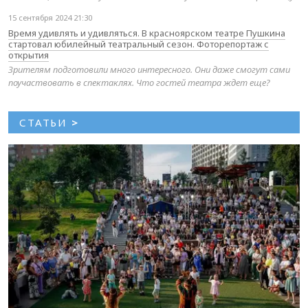
15 сентября 2024 21:30
Время удивлять и удивляться. В красноярском театре Пушкина
стартовал юбилейный театральный сезон. Фоторепортаж с
открытия
Зрителям подготовили много интересного. Они даже смогут сами
поучаствовать в спектаклях. Что гостей театра ждет еще?
СТАТЬИ
>