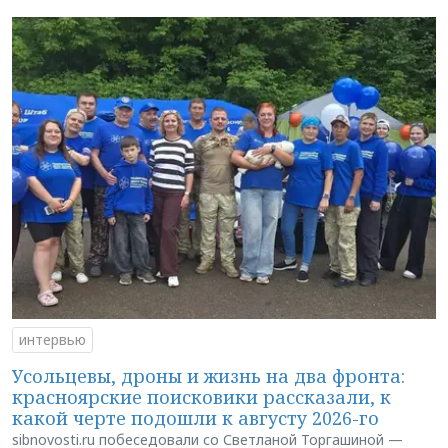
интервью
Усольцевы, дроны и жизнь на два фронта:
красноярские поисковики рассказали, к
какой черте подошли к августу 2026-го
sibnovosti.ru побеседовали со Светланой Торгашиной —