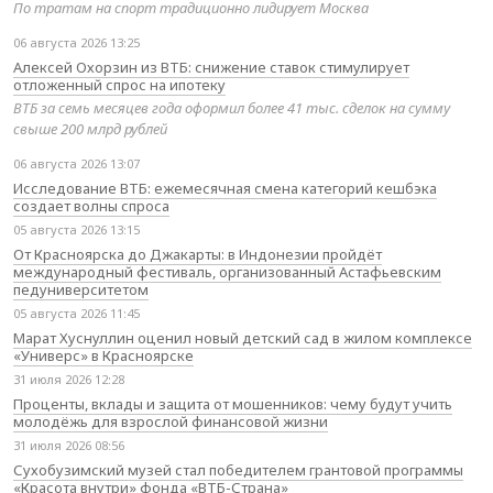
По тратам на спорт традиционно лидирует Москва
06 августа 2026 13:25
Алексей Охорзин из ВТБ: снижение ставок стимулирует
отложенный спрос на ипотеку
ВТБ за семь месяцев года оформил более 41 тыс. сделок на сумму
свыше 200 млрд рублей
06 августа 2026 13:07
Исследование ВТБ: ежемесячная смена категорий кешбэка
создает волны спроса
05 августа 2026 13:15
От Красноярска до Джакарты: в Индонезии пройдёт
международный фестиваль, организованный Астафьевским
педуниверситетом
05 августа 2026 11:45
Марат Хуснуллин оценил новый детский сад в жилом комплексе
«Универс» в Красноярске
31 июля 2026 12:28
Проценты, вклады и защита от мошенников: чему будут учить
молодёжь для взрослой финансовой жизни
31 июля 2026 08:56
Сухобузимский музей стал победителем грантовой программы
«Красота внутри» фонда «ВТБ-Страна»