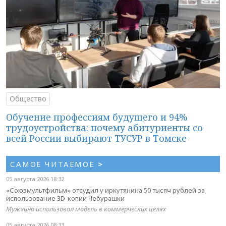
Общество
Обучение профессиям будущего и 94%
трудоустройства: почему абитуриенты со
всей России выбирают ТУСУР в Томске
САМОЕ ЧИТАЕМОЕ
>
05 августа 2026 18:32
«Союзмультфильм» отсудил у иркутянина 50 тысяч рублей за
использование 3D-копии Чебурашки
Мужчина использовал модель в коммерческих целях
05 августа 2026 08:33