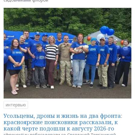
интервью
Усольцевы, дроны и жизнь на два фронта:
красноярские поисковики рассказали, к
какой черте подошли к августу 2026-го
sibnovosti.ru побеседовали со Светланой Торгашиной —