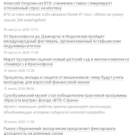
Алексей Охорзин из ВТБ: снижение ставок стимулирует
отложенный спрос на ипотеку
ВТБ за семь месяцев года оформил более 41 тыс. сделок на сумму
свыше 200 млрд рублей
05 августа 2026 13:15
От Красноярска до Джакарты: в Индонезии пройдёт
международный фестиваль, организованный Астафьевским
педуниверситетом
05 августа 2026 11:45
Марат Хуснуллин оценил новый детский сад в жилом комплексе
«Универс» в Красноярске
31 июля 2026 12:28
Проценты, вклады и защита от мошенников: чему будут учить
молодёжь для взрослой финансовой жизни
31 июля 2026 08:56
Сухобузимский музей стал победителем грантовой программы
«Красота внутри» фонда «ВТБ-Страна»
Музей с помощью средств гранта организует экспозицию,
объединяющую историю сибирской золотой лихорадки
29 июля 2026 11:50
Рынок сбережений: вкладчикам предлагают фиксировать
доходность на длинные сроки