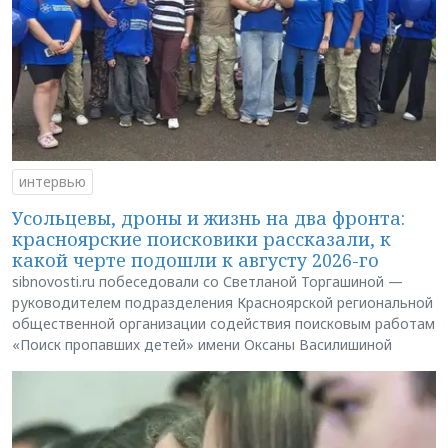
интервью
Усольцевы, дроны и жизнь на два фронта:
красноярские поисковики рассказали, к
какой черте подошли к августу 2026-го
sibnovosti.ru побеседовали со Светланой Торгашиной —
руководителем подразделения Красноярской региональной
общественной организации содействия поисковым работам
«Поиск пропавших детей» имени Оксаны Василишиной