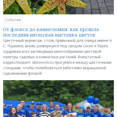
События
От флокса до камнеломки: как прошла
последняя июльская выставка цветов
Цветочный вернисаж, столь привычный для сквера имени А.
С. Пушкина, вновь развернулся под сводом сосен и берёз,
одаривая всех заглянувших многообразием цветовой
палитры садовых и комнатных растений. Внештатный
корреспондент sibnovosti.ru прогулялся между цветочными
стендами, чтобы полюбоваться заботливо выращенной
садовниками флорой