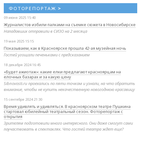
ФОТОРЕПОРТАЖ
>
09 июня 2025 15:40
Журналистов избили палками на съемке сюжета в Новосибирске
Нападавших отправили в СИЗО на 2 месяца
19 мая 2025 15:15
Показываем, как в Красноярске прошла 42-ая музейная ночь
Гостей угощали печеньками с предсказанием
18 декабря 2024 16:45
«Будет ажиотаж»: какие елки предлагают красноярцам на
елочных базарах и за какую цену
Sibnovosti.ru проехались по пяти точкам и узнали, на что обратить
внимание, чтобы не купить некачественную новогоднюю красавицу
15 сентября 2024 21:30
Время удивлять и удивляться. В красноярском театре Пушкина
стартовал юбилейный театральный сезон. Фоторепортаж с
открытия
Зрителям подготовили много интересного. Они даже смогут сами
поучаствовать в спектаклях. Что гостей театра ждет еще?