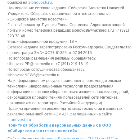
sibnovosti.ru
ссылкой на
.
Наименование сетевого издания: Сибирское Агентство Новостей
Учредитель: Общество с ограниченной ответственностью
«Сибирское агентство новостей»
Главный редактор: Пузевич Елена Сергеевна. Адрес электронной
почты и номер телефона редакции: sibnovosti@mkrmedia.ru +7 (391)
223-78-48
Знак информационной продукции: 18 +
Сетевое издание зарегистрировано Роскомнадзором, Свидетельство
о регистрации Эл № ФС77-61356 от 07.04.2015
По вопросам размещения рекламы обращайтесь:
sibnovostiPR@mkrmedia.ru +7 (391) 219-16-19
По вопросам сотрудничества обращайтесь:
sibnovostiNEWS@mkrmedia.ru
На информационном ресурсе применяются рекомендательные
технологии (информационные технологии предоставления
информации на основе сбора, систематизации и анализа сведений,
относящихся к предпочтениям пользователей сети Интернет,
находящихся на территории Российской Федерации).
Правила применения рекомендательных технологий в виджетах
рекламно-обменной сети «СМИ2», размещенных на сайте
sibnovosti.ru
Политика обработки персональных данных в ООО
«Сибирское агентство новостей»
Интернет-Платформе для СМИ
MoreSMI.ru
Сайт работает на