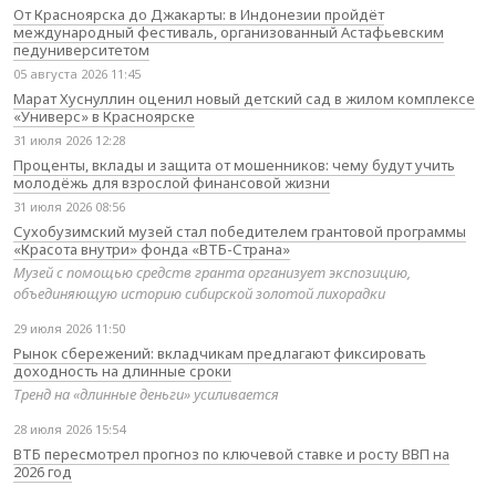
От Красноярска до Джакарты: в Индонезии пройдёт
международный фестиваль, организованный Астафьевским
педуниверситетом
05 августа 2026 11:45
Марат Хуснуллин оценил новый детский сад в жилом комплексе
«Универс» в Красноярске
31 июля 2026 12:28
Проценты, вклады и защита от мошенников: чему будут учить
молодёжь для взрослой финансовой жизни
31 июля 2026 08:56
Сухобузимский музей стал победителем грантовой программы
«Красота внутри» фонда «ВТБ-Страна»
Музей с помощью средств гранта организует экспозицию,
объединяющую историю сибирской золотой лихорадки
29 июля 2026 11:50
Рынок сбережений: вкладчикам предлагают фиксировать
доходность на длинные сроки
Тренд на «длинные деньги» усиливается
28 июля 2026 15:54
ВТБ пересмотрел прогноз по ключевой ставке и росту ВВП на
2026 год