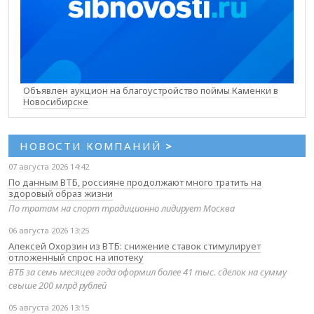
Объявлен аукцион на благоустройство поймы Каменки в
Новосибирске
НОВОСТИ КОМПАНИЙ
>
07 августа 2026 14:42
По данным ВТБ, россияне продолжают много тратить на
здоровый образ жизни
По тратам на спорт традиционно лидирует Москва
06 августа 2026 13:25
Алексей Охорзин из ВТБ: снижение ставок стимулирует
отложенный спрос на ипотеку
ВТБ за семь месяцев года оформил более 41 тыс. сделок на сумму
свыше 200 млрд рублей
05 августа 2026 13:15