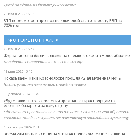
Тренд на «длинные деньги» усиливается
28 июля 2026 15:54
ВТБ пересмотрел прогноз по ключевой ставке и росту ВВП на
2026 год
ФОТОРЕПОРТАЖ
>
09 июня 2025 15:40
Журналистов избили палками на съемке сюжета в Новосибирске
Нападавших отправили в СИЗО на 2 месяца
19 мая 2025 15:15
Показываем, как в Красноярске прошла 42-ая музейная ночь
Гостей угощали печеньками с предсказанием
18 декабря 2024 16:45
«Будет ажиотаж»: какие елки предлагают красноярцам на
елочных базарах и за какую цену
Sibnovosti.ru проехались по пяти точкам и узнали, на что обратить
внимание, чтобы не купить некачественную новогоднюю красавицу
15 сентября 2024 21:30
Время удивлять и удивляться. В красноярском театре Пушкина