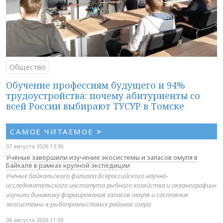
Общество
Обучение профессиям будущего и 94%
трудоустройства: почему абитуриенты со
всей России выбирают ТУСУР в Томске
САМОЕ ЧИТАЕМОЕ
>
07 августа 2026 13:30
Учёные завершили изучение экосистемы и запасов омуля в
Байкале в рамках крупной экспедиции
Учёные Байкальского филиала Всероссийского научно-
исследовательского института рыбного хозяйства и океанографии»
изучили динамику формирования запасов омуля и состояние
экосистемы в рыбопромысловых районах озера
08 августа 2026 11:00