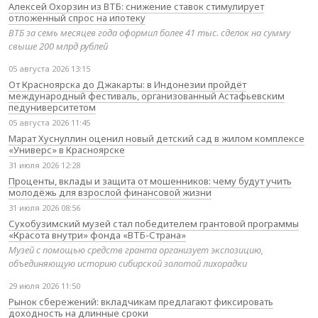
Алексей Охорзин из ВТБ: снижение ставок стимулирует
отложенный спрос на ипотеку
ВТБ за семь месяцев года оформил более 41 тыс. сделок на сумму
свыше 200 млрд рублей
05 августа 2026 13:15
От Красноярска до Джакарты: в Индонезии пройдёт
международный фестиваль, организованный Астафьевским
педуниверситетом
05 августа 2026 11:45
Марат Хуснуллин оценил новый детский сад в жилом комплексе
«Универс» в Красноярске
31 июля 2026 12:28
Проценты, вклады и защита от мошенников: чему будут учить
молодёжь для взрослой финансовой жизни
31 июля 2026 08:56
Сухобузимский музей стал победителем грантовой программы
«Красота внутри» фонда «ВТБ-Страна»
Музей с помощью средств гранта организует экспозицию,
объединяющую историю сибирской золотой лихорадки
29 июля 2026 11:50
Рынок сбережений: вкладчикам предлагают фиксировать
доходность на длинные сроки