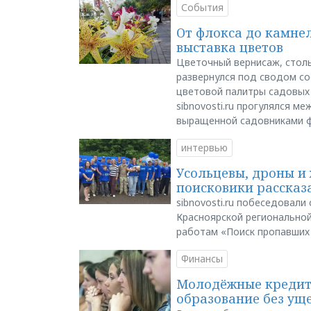
События
От флокса до камне
выставка цветов
Цветочный вернисаж, столь
развернулся под сводом со
цветовой палитры садовых
sibnovosti.ru прогулялся 
выращенной садовниками 
интервью
Усольцевы, дроны и 
поисковики рассказа
sibnovosti.ru побеседовал
Красноярской регионально
работам «Поиск пропавших
Финансы
Молодёжные кредиты
образование без ущ