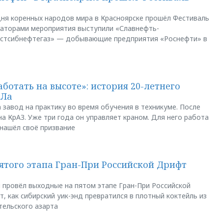
ня коренных народов мира в Красноярске прошёл Фестиваль
заторами мероприятия выступили «Славнефть-
остсибнефтегаз» — добывающие предприятия «Роснефти» в
аботать на высоте»: история 20-летнего
АЛа
 завод на практику во время обучения в техникуме. После
а КрАЗ. Уже три года он управляет краном. Для него работа
 нашёл своё призвание
пятого этапа Гран-При Российской Дрифт
u провёл выходные на пятом этапе Гран-При Российской
, как сибирский уик-энд превратился в плотный коктейль из
тельского азарта