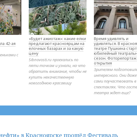
«Будет ажиотаж»: какие елки
Время удивлять и
ла 42-ая
предлагают красноярцам на
удивляться. В красно
елочных базарах и за какую
театре Пушкина стар
цену
юбилейный театраль
еньками с
сезон. Фоторепортаж
Sibnovosti.ru проехались по
открытия
пяти точкам и узнали, на что
Зрителям подготовил
обратить внимание, чтобы не
интересного. Они даж
купить некачественную
сами поучаствовать в
новогоднюю красавицу
спектаклях. Что гост
театра ждет еще?
нефти» в Красноярске прошёл Фестиваль