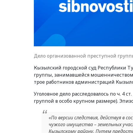
Дело организованной преступной группы
Кызылский городской суд Республики Ту
группы, занимавшейся мошенничеством с
трое работников администраций Кызылск
Уголовное дело расследовалось по ч. 4 
группой в особо крупном размере). Эпизо
«По версии следствия, действуя в с
чужого имущества – земельных учас
Кызылскому району. Путем предост