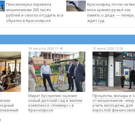
Пенсионерка перевела
Красноярец почти четве
мошенникам 200 тысяч
века хранил ружьё как
рублей и смогла отсудить всё
память о деде — теперь 
обратно в Красноярске
ждёт суд
05 августа 2026 11:45
31 июля 2026 12:28
о
Марат Хуснуллин оценил
Проценты, вклады и 
незии
новый детский сад в жилом
от мошенников: чему
родный
комплексе «Универс» в
учить молодёжь для
изованный
Красноярске
взрослой финансово
м