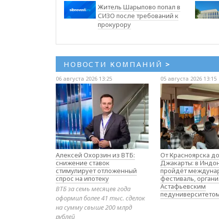
Житель Шарыпово попал в
СИЗО после требований к
прокурору
НОВОСТИ КОМПАНИЙ
>
06 августа 2026 13:25
05 августа 2026 13:15
Алексей Охорзин из ВТБ:
От Красноярска д
снижение ставок
Джакарты: в Индо
стимулирует отложенный
пройдёт междуна
спрос на ипотеку
фестиваль, орган
Астафьевским
ВТБ за семь месяцев года
педуниверситето
оформил более 41 тыс. сделок
на сумму свыше 200 млрд
рублей