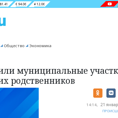
 81.41
€ 94.06
¥ 12.06
Общество
Экономика
или муниципальные участ
их родственников
21 январ
14:14,
ПРОИСШ