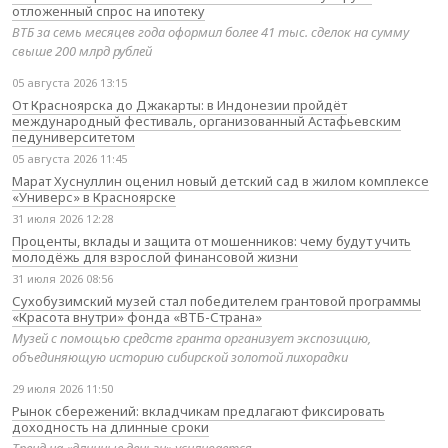
отложенный спрос на ипотеку
ВТБ за семь месяцев года оформил более 41 тыс. сделок на сумму
свыше 200 млрд рублей
05 августа 2026 13:15
От Красноярска до Джакарты: в Индонезии пройдёт
международный фестиваль, организованный Астафьевским
педуниверситетом
05 августа 2026 11:45
Марат Хуснуллин оценил новый детский сад в жилом комплексе
«Универс» в Красноярске
31 июля 2026 12:28
Проценты, вклады и защита от мошенников: чему будут учить
молодёжь для взрослой финансовой жизни
31 июля 2026 08:56
Сухобузимский музей стал победителем грантовой программы
«Красота внутри» фонда «ВТБ-Страна»
Музей с помощью средств гранта организует экспозицию,
объединяющую историю сибирской золотой лихорадки
29 июля 2026 11:50
Рынок сбережений: вкладчикам предлагают фиксировать
доходность на длинные сроки