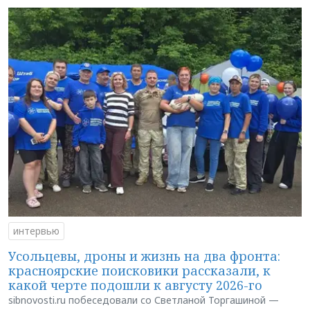
интервью
Усольцевы, дроны и жизнь на два фронта:
красноярские поисковики рассказали, к
какой черте подошли к августу 2026-го
sibnovosti.ru побеседовали со Светланой Торгашиной —