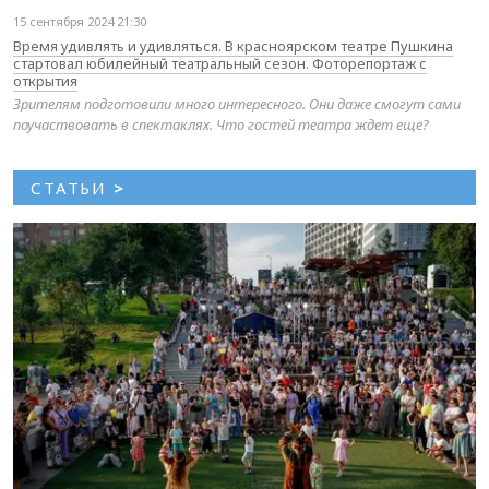
15 сентября 2024 21:30
Время удивлять и удивляться. В красноярском театре Пушкина
стартовал юбилейный театральный сезон. Фоторепортаж с
открытия
Зрителям подготовили много интересного. Они даже смогут сами
поучаствовать в спектаклях. Что гостей театра ждет еще?
СТАТЬИ
>