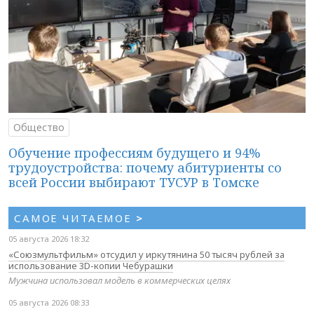
Общество
Обучение профессиям будущего и 94%
трудоустройства: почему абитуриенты со
всей России выбирают ТУСУР в Томске
САМОЕ ЧИТАЕМОЕ
>
05 августа 2026 18:32
«Союзмультфильм» отсудил у иркутянина 50 тысяч рублей за
использование 3D-копии Чебурашки
Мужчина использовал модель в коммерческих целях
05 августа 2026 08:33