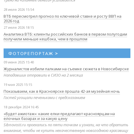
Тренд на «длинные деньги» усиливается
28 июля 2026 15:54
ВТБ пересмотрел прогноз по ключевой ставке и росту ВВП на
2026 год
27 июля 2026 18:15
Аналитика ВТБ: клиенты российских банков в первом полугодии
получили меньше кешбэка, чем в прошлом
ФОТОРЕПОРТАЖ
>
09 июня 2025 15:40
Журналистов избили палками на съемке сюжета в Новосибирске
Нападавших отправили в СИЗО на 2 месяца
19 мая 2025 15:15
Показываем, как в Красноярске прошла 42-ая музейная ночь
Гостей угощали печеньками с предсказанием
18 декабря 2024 16:45
«Будет ажиотаж»: какие елки предлагают красноярцам на
елочных базарах и за какую цену
Sibnovosti.ru проехались по пяти точкам и узнали, на что обратить
внимание, чтобы не купить некачественную новогоднюю красавицу