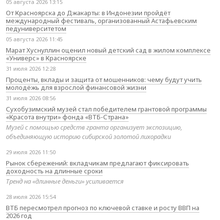
05 августа 2026 13:15
От Красноярска до Джакарты: в Индонезии пройдёт
международный фестиваль, организованный Астафьевским
педуниверситетом
05 августа 2026 11:45
Марат Хуснуллин оценил новый детский сад в жилом комплексе
«Универс» в Красноярске
31 июля 2026 12:28
Проценты, вклады и защита от мошенников: чему будут учить
молодёжь для взрослой финансовой жизни
31 июля 2026 08:56
Сухобузимский музей стал победителем грантовой программы
«Красота внутри» фонда «ВТБ-Страна»
Музей с помощью средств гранта организует экспозицию,
объединяющую историю сибирской золотой лихорадки
29 июля 2026 11:50
Рынок сбережений: вкладчикам предлагают фиксировать
доходность на длинные сроки
Тренд на «длинные деньги» усиливается
28 июля 2026 15:54
ВТБ пересмотрел прогноз по ключевой ставке и росту ВВП на
2026 год