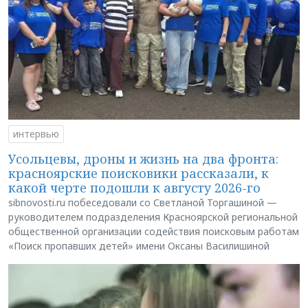
интервью
Усольцевы, дроны и жизнь на два фронта:
красноярские поисковики рассказали, к
какой черте подошли к августу 2026-го
sibnovosti.ru побеседовали со Светланой Торгашиной —
руководителем подразделения Красноярской региональной
общественной организации содействия поисковым работам
«Поиск пропавших детей» имени Оксаны Василишиной