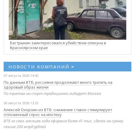
Бастрыкин заинтересовался убийством опекуна в
Красноярском крае
НОВОСТИ КОМПАНИЙ
>
07 августа 2026 14:42
По данным ВТБ, россияне продолжают много тратить на
здоровый образ жизни
По тратам на спорт традиционно лидирует Москва
06 августа 2026 13:25
Алексей Охорзин из ВТБ: снижение ставок стимулирует
отложенный спрос на ипотеку
ВТБ за семь месяцев года оформил более 41 тыс. сделок на сумму
свыше 200 млрд рублей