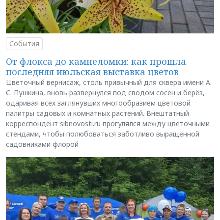
События
От флокса до камнеломки: как прошла
последняя июльская выставка цветов
Цветочный вернисаж, столь привычный для сквера имени А.
С. Пушкина, вновь развернулся под сводом сосен и берёз,
одаривая всех заглянувших многообразием цветовой
палитры садовых и комнатных растений. Внештатный
корреспондент sibnovosti.ru прогулялся между цветочными
стендами, чтобы полюбоваться заботливо выращенной
садовниками флорой