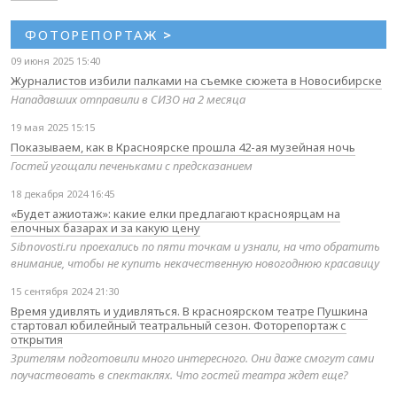
ФОТОРЕПОРТАЖ
>
09 июня 2025 15:40
Журналистов избили палками на съемке сюжета в Новосибирске
Нападавших отправили в СИЗО на 2 месяца
19 мая 2025 15:15
Показываем, как в Красноярске прошла 42-ая музейная ночь
Гостей угощали печеньками с предсказанием
18 декабря 2024 16:45
«Будет ажиотаж»: какие елки предлагают красноярцам на
елочных базарах и за какую цену
Sibnovosti.ru проехались по пяти точкам и узнали, на что обратить
внимание, чтобы не купить некачественную новогоднюю красавицу
15 сентября 2024 21:30
Время удивлять и удивляться. В красноярском театре Пушкина
стартовал юбилейный театральный сезон. Фоторепортаж с
открытия
Зрителям подготовили много интересного. Они даже смогут сами
поучаствовать в спектаклях. Что гостей театра ждет еще?