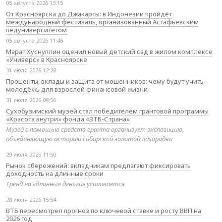
05 августа 2026 13:15
От Красноярска до Джакарты: в Индонезии пройдёт
международный фестиваль, организованный Астафьевским
педуниверситетом
05 августа 2026 11:45
Марат Хуснуллин оценил новый детский сад в жилом комплексе
«Универс» в Красноярске
31 июля 2026 12:28
Проценты, вклады и защита от мошенников: чему будут учить
молодёжь для взрослой финансовой жизни
31 июля 2026 08:56
Сухобузимский музей стал победителем грантовой программы
«Красота внутри» фонда «ВТБ-Страна»
Музей с помощью средств гранта организует экспозицию,
объединяющую историю сибирской золотой лихорадки
29 июля 2026 11:50
Рынок сбережений: вкладчикам предлагают фиксировать
доходность на длинные сроки
Тренд на «длинные деньги» усиливается
28 июля 2026 15:54
ВТБ пересмотрел прогноз по ключевой ставке и росту ВВП на
2026 год