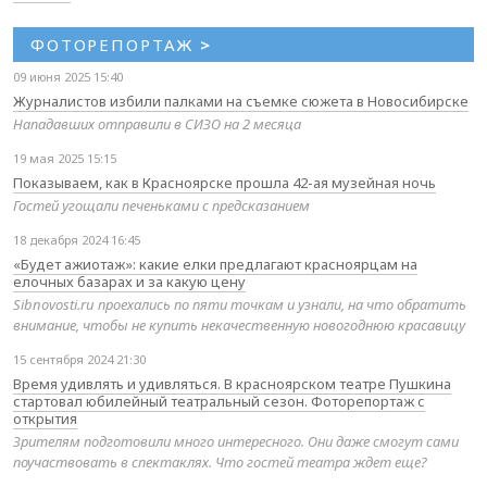
ФОТОРЕПОРТАЖ
>
09 июня 2025 15:40
Журналистов избили палками на съемке сюжета в Новосибирске
Нападавших отправили в СИЗО на 2 месяца
19 мая 2025 15:15
Показываем, как в Красноярске прошла 42-ая музейная ночь
Гостей угощали печеньками с предсказанием
18 декабря 2024 16:45
«Будет ажиотаж»: какие елки предлагают красноярцам на
елочных базарах и за какую цену
Sibnovosti.ru проехались по пяти точкам и узнали, на что обратить
внимание, чтобы не купить некачественную новогоднюю красавицу
15 сентября 2024 21:30
Время удивлять и удивляться. В красноярском театре Пушкина
стартовал юбилейный театральный сезон. Фоторепортаж с
открытия
Зрителям подготовили много интересного. Они даже смогут сами
поучаствовать в спектаклях. Что гостей театра ждет еще?