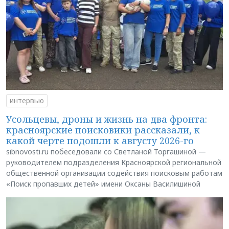
интервью
Усольцевы, дроны и жизнь на два фронта:
красноярские поисковики рассказали, к
какой черте подошли к августу 2026-го
sibnovosti.ru побеседовали со Светланой Торгашиной —
руководителем подразделения Красноярской региональной
общественной организации содействия поисковым работам
«Поиск пропавших детей» имени Оксаны Василишиной