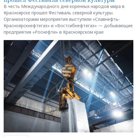
В честь Международного дня коренных народов мира в
Красноярске прошёл Фестиваль северной культуры.
Организаторами мероприятия выступили «Славнефть-
Красноярскнефтегаз» и «Востсибнефтегаз» — добывающие
предприятия «Роснефти» в Красноярском крае