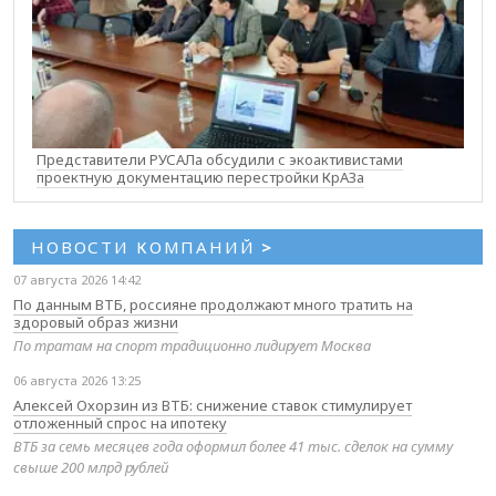
Представители РУСАЛа обсудили с экоактивистами
проектную документацию перестройки КрАЗа
НОВОСТИ КОМПАНИЙ
>
07 августа 2026 14:42
По данным ВТБ, россияне продолжают много тратить на
здоровый образ жизни
По тратам на спорт традиционно лидирует Москва
06 августа 2026 13:25
Алексей Охорзин из ВТБ: снижение ставок стимулирует
отложенный спрос на ипотеку
ВТБ за семь месяцев года оформил более 41 тыс. сделок на сумму
свыше 200 млрд рублей