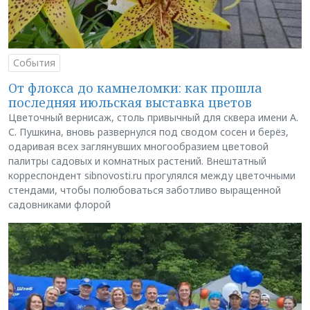
События
От флокса до камнеломки: как прошла
последняя июльская выставка цветов
Цветочный вернисаж, столь привычный для сквера имени А.
С. Пушкина, вновь развернулся под сводом сосен и берёз,
одаривая всех заглянувших многообразием цветовой
палитры садовых и комнатных растений. Внештатный
корреспондент sibnovosti.ru прогулялся между цветочными
стендами, чтобы полюбоваться заботливо выращенной
садовниками флорой