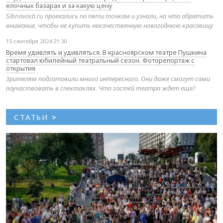
елочных базарах и за какую цену
Sibnovosti.ru проехались по пяти точкам и узнали, на что обратить
внимание, чтобы не купить некачественную новогоднюю красавицу
15 сентября 2024 21:30
Время удивлять и удивляться. В красноярском театре Пушкина
стартовал юбилейный театральный сезон. Фоторепортаж с
открытия
Зрителям подготовили много интересного. Они даже смогут сами
поучаствовать в спектаклях. Что гостей театра ждет еще?
СТАТЬИ
>