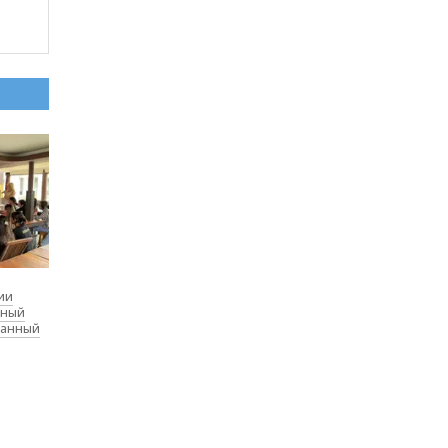
ии
дный
ванный