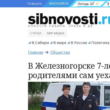
10 августа
КРАСНОЯРСК
Погода
20˚
$
НОВОСТИ СИБИРИ, УРАЛА И ДВ
СТАТЬИ
МКР-МЕДИА
В Сибири
В мире
В России
Политика
Главная
Общество
В Железногорске 7-л
родителями сам уех