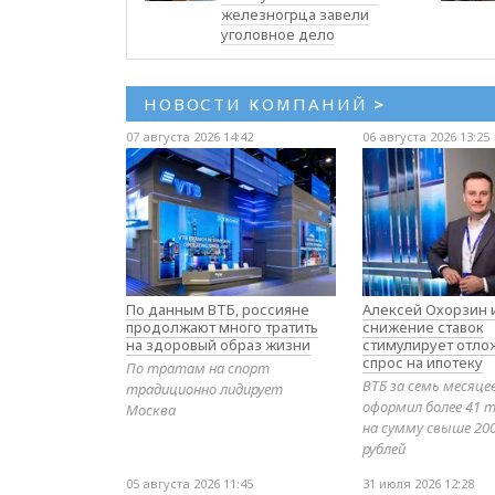
железногрца завели
уголовное дело
НОВОСТИ КОМПАНИЙ
>
07 августа 2026 14:42
06 августа 2026 13:25
По данным ВТБ, россияне
Алексей Охорзин и
продолжают много тратить
снижение ставок
на здоровый образ жизни
стимулирует отл
спрос на ипотеку
По тратам на спорт
ВТБ за семь месяце
традиционно лидирует
оформил более 41 т
Москва
на сумму свыше 20
рублей
05 августа 2026 11:45
31 июля 2026 12:28