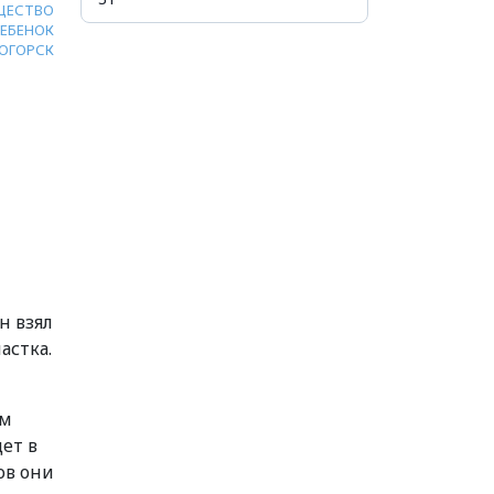
ЩЕСТВО
РЕБЕНОК
ОГОРСК
н взял
астка.
им
ет в
ов они