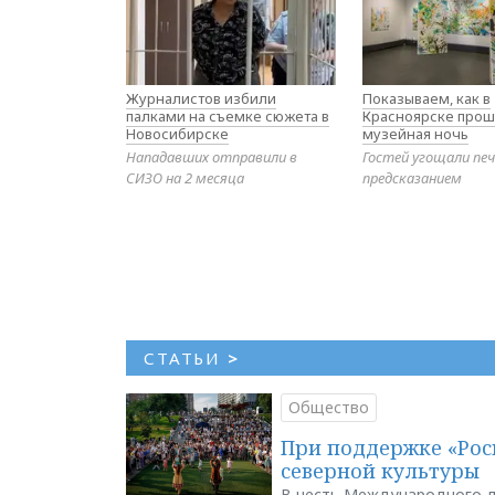
Журналистов избили
Показываем, как в
палками на съемке сюжета в
Красноярске прош
Новосибирске
музейная ночь
Нападавших отправили в
Гостей угощали печ
СИЗО на 2 месяца
предсказанием
СТАТЬИ
>
Общество
При поддержке «Рос
северной культуры
В честь Международного д