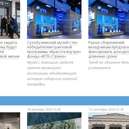
 и защита
Сухобузимский музей стал
Рынок сбережений:
ему будут
победителем грантовой
вкладчикам предлаг
ля
программы «Красота внутри»
фиксировать доходно
овой жизни
фонда «ВТБ-Страна»
длинные сроки
Музей с помощью средств
Тренд на «длинные ден
гранта организует
усиливается
экспозицию, объединяющую
историю сибирской золотой
лихорадки
18 декабря 2024 16:45
15 сентября 2024 21:30