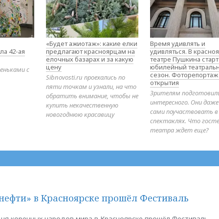
«Будет ажиотаж»: какие елки
Время удивлять и
ла 42-ая
предлагают красноярцам на
удивляться. В красно
елочных базарах и за какую
театре Пушкина стар
цену
юбилейный театраль
еньками с
сезон. Фоторепортаж
Sibnovosti.ru проехались по
открытия
пяти точкам и узнали, на что
Зрителям подготовил
обратить внимание, чтобы не
интересного. Они даж
купить некачественную
сами поучаствовать в
новогоднюю красавицу
спектаклях. Что гост
театра ждет еще?
нефти» в Красноярске прошёл Фестиваль
ня коренных народов мира в Красноярске прошёл Фестиваль