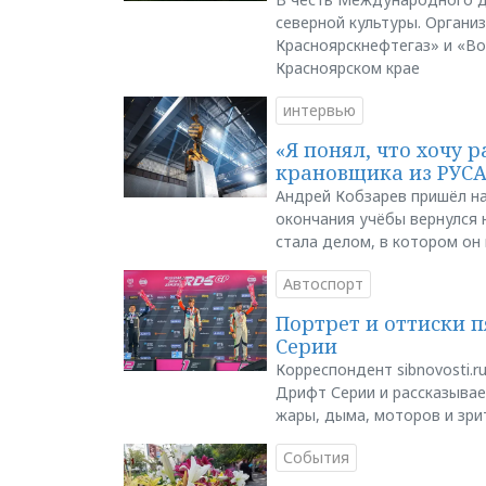
северной культуры. Органи
Красноярскнефтегаз» и «В
Красноярском крае
интервью
«Я понял, что хочу р
крановщика из РУС
Андрей Кобзарев пришёл на
окончания учёбы вернулся н
стала делом, в котором он
Автоспорт
Портрет и оттиски 
Серии
Корреспондент sibnovosti.r
Дрифт Серии и рассказывает
жары, дыма, моторов и зри
События