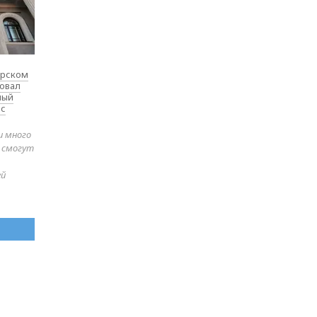
ярском
товал
ный
 с
и много
е смогут
ей