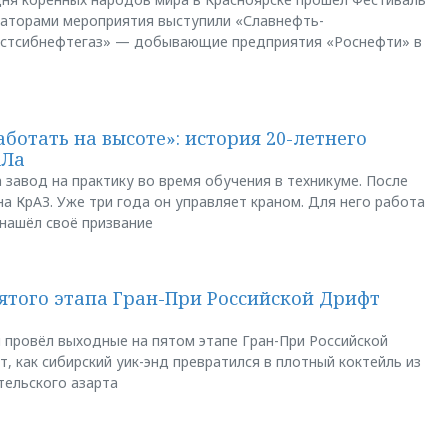
заторами мероприятия выступили «Славнефть-
остсибнефтегаз» — добывающие предприятия «Роснефти» в
аботать на высоте»: история 20-летнего
АЛа
 завод на практику во время обучения в техникуме. После
а КрАЗ. Уже три года он управляет краном. Для него работа
 нашёл своё призвание
пятого этапа Гран-При Российской Дрифт
u провёл выходные на пятом этапе Гран-При Российской
, как сибирский уик-энд превратился в плотный коктейль из
тельского азарта