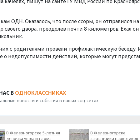
а качелях, пишут на сайте ГУ МВД России по
Краснояр
ам ОДН. Оказалось, что после ссоры, он отправился на
о своего двора, преодолев почти 8 километров. Ехал он
школьник.
их с родителями провели профилактическую беседу.
 о недопустимости действий, которые могут предста
НАС В
ОДНОКЛАССНИКАХ
альные новости и события в наших соц сетях
В Железногорске 5-летняя
В Железногорске
девочка ушла из дома
закладчики наркотиков