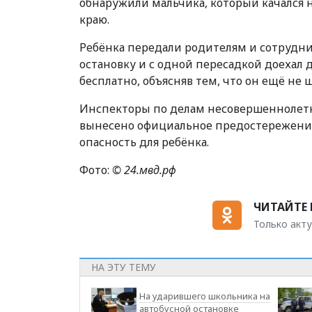
обнаружили мальчика, который качался н
краю.
Ребёнка передали родителям и сотрудник
остановку и с одной пересадкой доехал д
бесплатно, объясняв тем, что он ещё не 
Инспекторы по делам несовершеннолетн
вынесено официальное предостережение
опасность для ребёнка.
Фото:
©
24.мвд.рф
ЧИТАЙТЕ 
Только акту
НА ЭТУ ТЕМУ
На ударившего школьника на
автобусной остановке