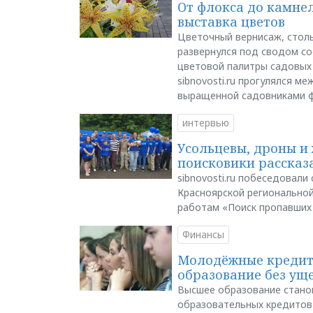
От флокса до камне
выставка цветов
Цветочный вернисаж, столь
развернулся под сводом со
цветовой палитры садовых
sibnovosti.ru прогулялся 
выращенной садовниками 
интервью
Усольцевы, дроны и 
поисковики рассказа
sibnovosti.ru побеседовал
Красноярской регионально
работам «Поиск пропавших
Финансы
Молодёжные кредиты
образование без ущ
Высшее образование стано
образовательных кредитов 