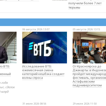
получили более 7 лет
тюрьмы
06 августа 2026 13:07
05 августа 2026 13:15
з ВТБ:
Исследование ВТБ:
От Красноярска до
ежемесячная смена
Джакарты: в Индонез
оженный
категорий кешбэка создает
пройдёт междунаро
волны спроса
фестиваль, организо
Астафьевским
в года
педуниверситетом
ыс. сделок
0 млрд
31 июля 2026 08:56
29 июля 2026 11:50