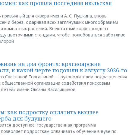
ломки: как прошла последняя июльская
 привычный для сквера имени А. С. Пушкина, вновь
сен и берёз, одаривая всех заглянувших многообразием
 и комнатных растений. Внештатный корреспондент
между цветочными стендами, чтобы полюбоваться заботливо
флорой
жизнь на два фронта: красноярские
ли, к какой черте подошли к августу 2026-го
и со Светланой Торгашиной — руководителем подразделения
й общественной организации содействия поисковым
 детей» имени Оксаны Василишиной
: как подростку оплатить высшее
ерба для будущего
вится доступнее: государственная программа
позволяет подросткам оплачивать обучение в вузе по