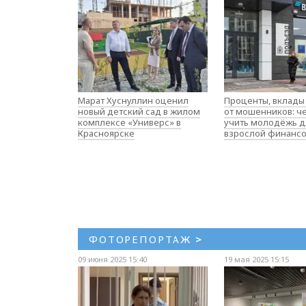
Марат Хуснуллин оценил
Проценты, вклады
новый детский сад в жилом
от мошенников: ч
комплексе «Универс» в
учить молодёжь д
Красноярске
взрослой финанс
ФОТОРЕПОРТАЖ
>
09 июня 2025 15:40
19 мая 2025 15:15