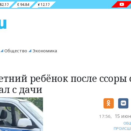
 82.17
€ 94.84
¥ 12.17
Общество
Экономика
етний ребёнок после ссоры 
ал с дачи
15 июн
17:56,
ОБ
ПРОИСШ