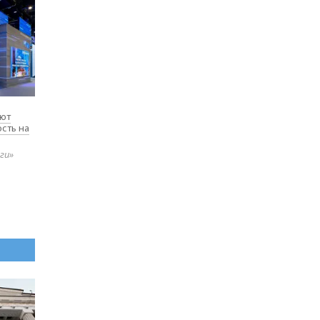
ают
сть на
ьги»