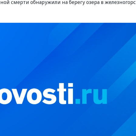
ной смерти обнаружили на берегу озера в железногор