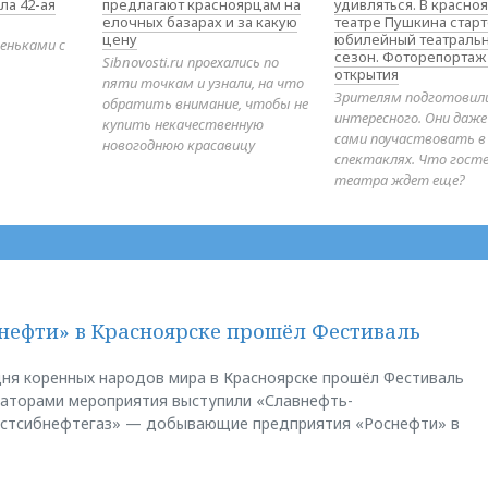
ла 42-ая
предлагают красноярцам на
удивляться. В красно
елочных базарах и за какую
театре Пушкина стар
цену
юбилейный театраль
еньками с
сезон. Фоторепортаж
Sibnovosti.ru проехались по
открытия
пяти точкам и узнали, на что
Зрителям подготовил
обратить внимание, чтобы не
интересного. Они даж
купить некачественную
сами поучаствовать в
новогоднюю красавицу
спектаклях. Что гост
театра ждет еще?
нефти» в Красноярске прошёл Фестиваль
ня коренных народов мира в Красноярске прошёл Фестиваль
заторами мероприятия выступили «Славнефть-
остсибнефтегаз» — добывающие предприятия «Роснефти» в