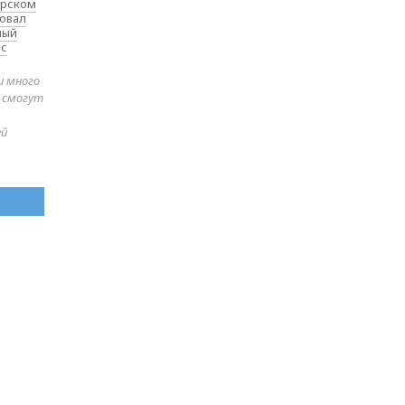
ярском
товал
ный
 с
и много
е смогут
ей