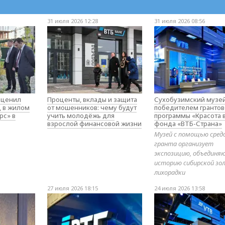
31 июля 2026 12:28
31 июля 2026 08:56
оценил
Проценты, вклады и защита
Сухобузимский музей
д в жилом
от мошенников: чему будут
победителем гранто
рс» в
учить молодёжь для
программы «Красота 
взрослой финансовой жизни
фонда «ВТБ-Страна»
Музей с помощью сред
гранта организует
экспозицию, объедин
историю сибирской зо
лихорадки
27 июля 2026 18:15
24 июля 2026 13:58