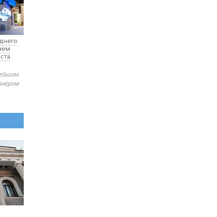
еднего
таем
ста
нейшим
тнером