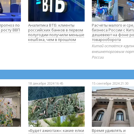
прогноз по
Аналитика ВТБ: клиенты
Расчёты малого и ср
 росту ВВП
российских банков в первом
бизнеса России с Ки
полугодии получили меньше
дешевеют на фоне ро
кешбэка, чем в прошлом
товарооборота
Китай остаётся круп
внешнеторговым пар
России
18 декабря 2024 16:45
15 сентября 2024 21:30
«Будет ажиотаж»: какие елки
Время удивлять и