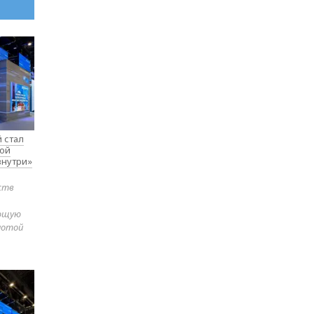
 стал
вой
внутри»
ств
яющую
лотой