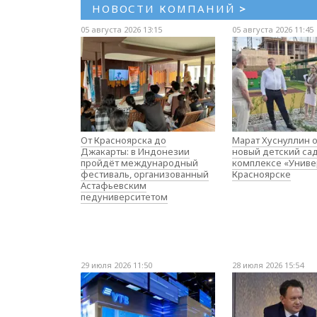
НОВОСТИ КОМПАНИЙ
>
05 августа 2026 13:15
05 августа 2026 11:45
От Красноярска до
Марат Хуснуллин 
Джакарты: в Индонезии
новый детский са
пройдёт международный
комплексе «Униве
фестиваль, организованный
Красноярске
Астафьевским
педуниверситетом
29 июля 2026 11:50
28 июля 2026 15:54