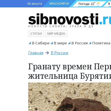
06 августа
КРАСНОЯРСК
Погода
22˚
$
НОВОСТИ СИБИРИ, УРАЛА И ДВ
СТАТЬИ
МКР-МЕДИА
В Сибири
В мире
В России
Политика
Главная
В России
Гранату времен Пе
жительница Буряти