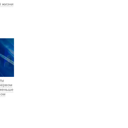
й жизни
нты
 первом
 меньше
лом