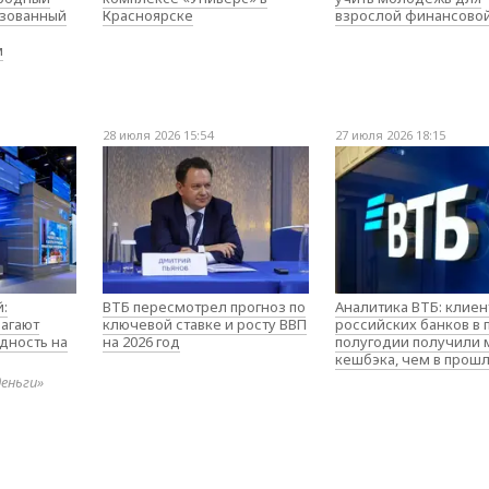
изованный
Красноярске
взрослой финансово
м
28 июля 2026 15:54
27 июля 2026 18:15
:
ВТБ пересмотрел прогноз по
Аналитика ВТБ: клие
агают
ключевой ставке и росту ВВП
российских банков в
дность на
на 2026 год
полугодии получили
кешбэка, чем в прош
деньги»