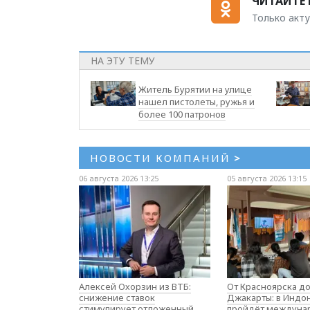
ЧИТАЙТЕ 
Только акту
НА ЭТУ ТЕМУ
Житель Бурятии на улице
нашел пистолеты, ружья и
более 100 патронов
НОВОСТИ КОМПАНИЙ
>
06 августа 2026 13:25
05 августа 2026 13:15
Алексей Охорзин из ВТБ:
От Красноярска д
снижение ставок
Джакарты: в Индо
стимулирует отложенный
пройдёт междуна