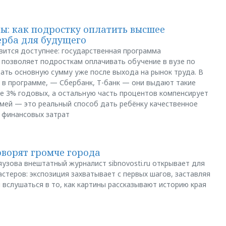
: как подростку оплатить высшее
ерба для будущего
вится доступнее: государственная программа
позволяет подросткам оплачивать обучение в вузе по
щать основную сумму уже после выхода на рынок труда. В
 в программе, — Сбербанк, Т-банк — они выдают такие
е 3% годовых, а остальную часть процентов компенсирует
емей — это реальный способ дать ребёнку качественное
 финансовых затрат
оворят громче города
яузова внештатный журналист sibnovosti.ru открывает для
стеров: экспозиция захватывает с первых шагов, заставляя
 вслушаться в то, как картины рассказывают историю края