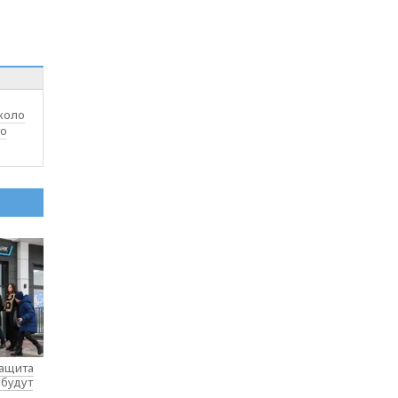
коло
го
защита
 будут