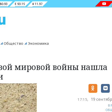
 80.93
€ 93.19
¥ 11.97
Общество
Экономика
рвой мировой войны нашла
и
19 сентябр
17:15,
В
ОБ