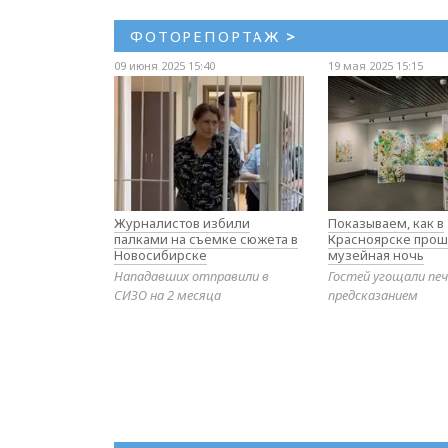
ФОТОРЕПОРТАЖ
>
09 июня 2025 15:40
19 мая 2025 15:15
Журналистов избили
Показываем, как в
палками на съемке сюжета в
Красноярске прош
Новосибирске
музейная ночь
Нападавших отправили в
Гостей угощали печ
СИЗО на 2 месяца
предсказанием