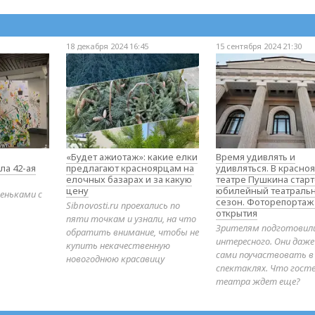
18 декабря 2024 16:45
15 сентября 2024 21:30
«Будет ажиотаж»: какие елки
Время удивлять и
ла 42-ая
предлагают красноярцам на
удивляться. В красно
елочных базарах и за какую
театре Пушкина стар
цену
юбилейный театраль
еньками с
сезон. Фоторепортаж
Sibnovosti.ru проехались по
открытия
пяти точкам и узнали, на что
Зрителям подготовил
обратить внимание, чтобы не
интересного. Они даж
купить некачественную
сами поучаствовать в
новогоднюю красавицу
спектаклях. Что гост
театра ждет еще?