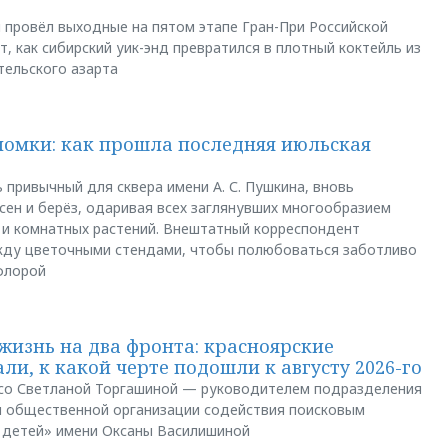
u провёл выходные на пятом этапе Гран-При Российской
, как сибирский уик-энд превратился в плотный коктейль из
тельского азарта
ломки: как прошла последняя июльская
 привычный для сквера имени А. С. Пушкина, вновь
сен и берёз, одаривая всех заглянувших многообразием
 и комнатных растений. Внештатный корреспондент
между цветочными стендами, чтобы полюбоваться заботливо
флорой
жизнь на два фронта: красноярские
ли, к какой черте подошли к августу 2026-го
и со Светланой Торгашиной — руководителем подразделения
й общественной организации содействия поисковым
 детей» имени Оксаны Василишиной