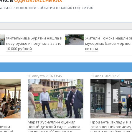
НАС В
ОДНОКЛАССНИКАХ
альные новости и события в наших соц сетях
Жительница Бурятии нашла в
Жители Томска нашли о
лесу ружье и получила за это
мусорных баков мертво
10 000 рублей
питона
05 августа 2026 11:45
31 июля 2026 12:28
о
Марат Хуснуллин оценил
Проценты, вклады и 
незии
новый детский сад в жилом
от мошенников: чему
родный
комплексе «Универс» в
учить молодёжь для