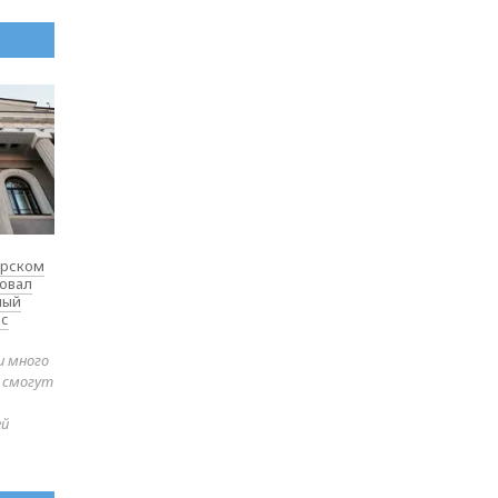
ярском
товал
ный
 с
и много
е смогут
ей