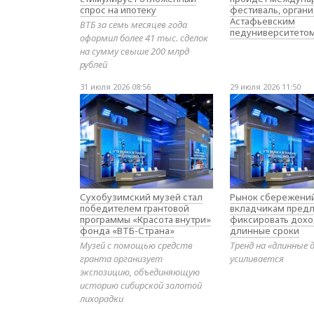
спрос на ипотеку
фестиваль, орган
Астафьевским
ВТБ за семь месяцев года
педуниверситето
оформил более 41 тыс. сделок
на сумму свыше 200 млрд
рублей
31 июля 2026 08:56
29 июля 2026 11:50
Сухобузимский музей стал
Рынок сбережений
победителем грантовой
вкладчикам предл
программы «Красота внутри»
фиксировать дохо
фонда «ВТБ-Страна»
длинные сроки
Музей с помощью средств
Тренд на «длинные 
гранта организует
усиливается
экспозицию, объединяющую
историю сибирской золотой
лихорадки