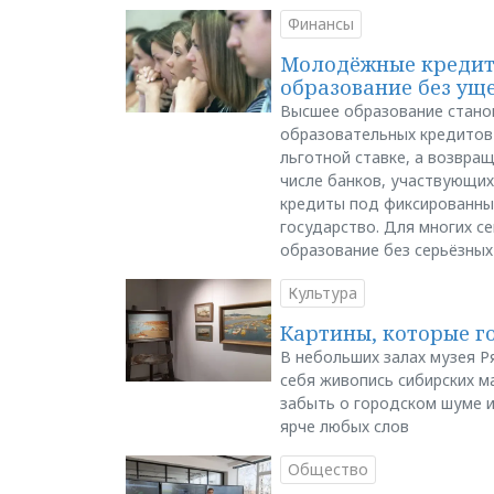
Финансы
Молодёжные кредиты
образование без ущ
Высшее образование стано
образовательных кредитов 
льготной ставке, а возвра
числе банков, участвующих
кредиты под фиксированны
государство. Для многих с
образование без серьёзных
Культура
Картины, которые г
В небольших залах музея Р
себя живопись сибирских ма
забыть о городском шуме и
ярче любых слов
Общество