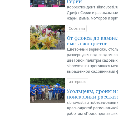
Серии
Корреспондент sibnovosti.r
Дрифт Серии и рассказывает
жары, дыма, моторов и зри
События
От флокса до камне
выставка цветов
Цветочный вернисаж, столь
развернулся под сводом со
цветовой палитры садовых
sibnovosti.ru прогулялся 
выращенной садовниками 
интервью
Усольцевы, дроны и 
поисковики рассказа
sibnovosti.ru побеседовал
Красноярской регионально
работам «Поиск пропавших