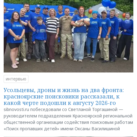
интервью
Усольцевы, дроны и жизнь на два фронта:
красноярские поисковики рассказали, к
какой черте подошли к августу 2026-го
sibnovosti.ru побеседовали со Светланой Торгашиной —
руководителем подразделения Красноярской региональной
общественной организации содействия поисковым работам
«Поиск пропавших детей» имени Оксаны Василишиной