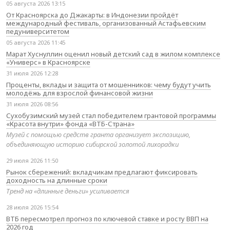
05 августа 2026 13:15
От Красноярска до Джакарты: в Индонезии пройдёт
международный фестиваль, организованный Астафьевским
педуниверситетом
05 августа 2026 11:45
Марат Хуснуллин оценил новый детский сад в жилом комплексе
«Универс» в Красноярске
31 июля 2026 12:28
Проценты, вклады и защита от мошенников: чему будут учить
молодёжь для взрослой финансовой жизни
31 июля 2026 08:56
Сухобузимский музей стал победителем грантовой программы
«Красота внутри» фонда «ВТБ-Страна»
Музей с помощью средств гранта организует экспозицию,
объединяющую историю сибирской золотой лихорадки
29 июля 2026 11:50
Рынок сбережений: вкладчикам предлагают фиксировать
доходность на длинные сроки
Тренд на «длинные деньги» усиливается
28 июля 2026 15:54
ВТБ пересмотрел прогноз по ключевой ставке и росту ВВП на
2026 год