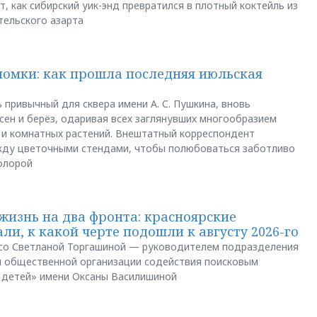
, как сибирский уик-энд превратился в плотный коктейль из
тельского азарта
ломки: как прошла последняя июльская
 привычный для сквера имени А. С. Пушкина, вновь
сен и берёз, одаривая всех заглянувших многообразием
 и комнатных растений. Внештатный корреспондент
между цветочными стендами, чтобы полюбоваться заботливо
флорой
жизнь на два фронта: красноярские
ли, к какой черте подошли к августу 2026-го
и со Светланой Торгашиной — руководителем подразделения
й общественной организации содействия поисковым
 детей» имени Оксаны Василишиной