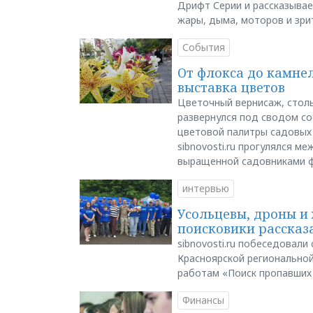
Дрифт Серии и рассказывает
жары, дыма, моторов и зри
События
От флокса до камне
выставка цветов
Цветочный вернисаж, столь
развернулся под сводом со
цветовой палитры садовых
sibnovosti.ru прогулялся 
выращенной садовниками 
интервью
Усольцевы, дроны и 
поисковики рассказа
sibnovosti.ru побеседовал
Красноярской регионально
работам «Поиск пропавших
Финансы