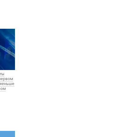
нты
 первом
 меньше
лом