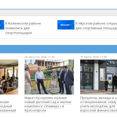
В Кежемском районе
В Уярском районе откры
появились две
две спортивные площад
спортплощадки
05 августа 2026 11:45
31 июля 2026 12:28
о
Марат Хуснуллин оценил
Проценты, вклады и 
незии
новый детский сад в жилом
от мошенников: чему
родный
комплексе «Универс» в
учить молодёжь для
изованный
Красноярске
взрослой финансово