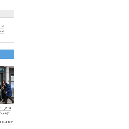
ли
ки
защита
 будут
й жизни