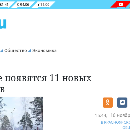
 81.41
€ 94.06
¥ 12.06
Общество
Экономика
 появятся 11 новых
в
16 ноябр
15:44,
В КРАСНОЯРСК
ОБ