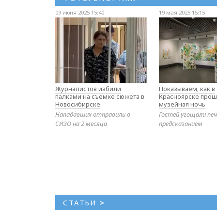
09 июня 2025 15:40
19 мая 2025 15:15
Журналистов избили
Показываем, как в
палками на съемке сюжета в
Красноярске прош
Новосибирске
музейная ночь
Нападавших отправили в
Гостей угощали печ
СИЗО на 2 месяца
предсказанием
СТАТЬИ
>