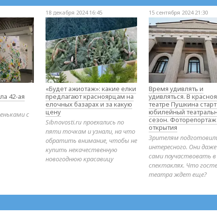
18 декабря 2024 16:45
15 сентября 2024 21:30
«Будет ажиотаж»: какие елки
Время удивлять и
ла 42-ая
предлагают красноярцам на
удивляться. В красно
елочных базарах и за какую
театре Пушкина стар
цену
юбилейный театраль
еньками с
сезон. Фоторепортаж
Sibnovosti.ru проехались по
открытия
пяти точкам и узнали, на что
Зрителям подготовил
обратить внимание, чтобы не
интересного. Они даж
купить некачественную
сами поучаствовать в
новогоднюю красавицу
спектаклях. Что гост
театра ждет еще?