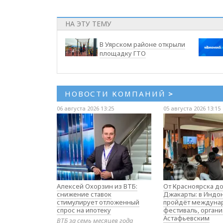
НА ЭТУ ТЕМУ
В Уярском районе открыли
площадку ГТО
НОВОСТИ КОМПАНИЙ
>
06 августа 2026 13:25
05 августа 2026 13:15
Алексей Охорзин из ВТБ:
От Красноярска д
снижение ставок
Джакарты: в Индо
стимулирует отложенный
пройдёт междуна
спрос на ипотеку
фестиваль, орган
Астафьевским
ВТБ за семь месяцев года