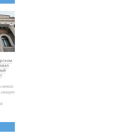
ярском
товал
ный
 с
и много
е смогут
ей