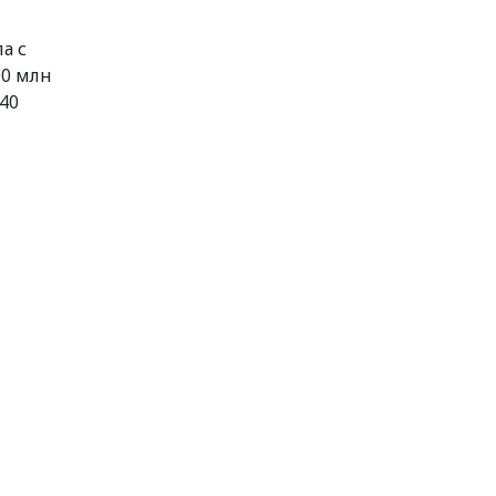
а с
00 млн
40