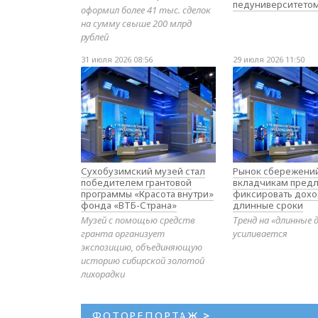
педуниверситето
оформил более 41 тыс. сделок
на сумму свыше 200 млрд
рублей
31 июля 2026 08:56
29 июля 2026 11:50
Сухобузимский музей стал
Рынок сбережений
победителем грантовой
вкладчикам предл
программы «Красота внутри»
фиксировать дохо
фонда «ВТБ-Страна»
длинные сроки
Музей с помощью средств
Тренд на «длинные 
гранта организует
усиливается
экспозицию, объединяющую
историю сибирской золотой
лихорадки
ФОТОРЕПОРТАЖ
>