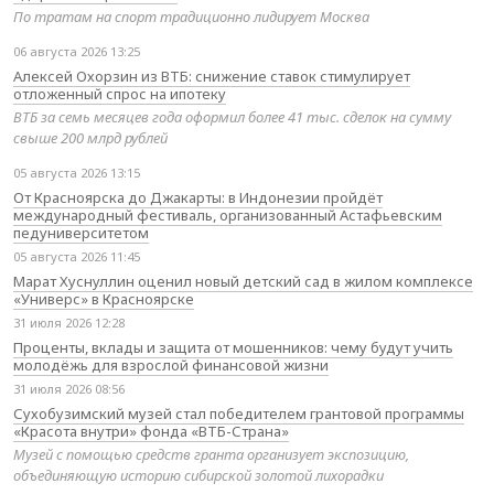
По тратам на спорт традиционно лидирует Москва
06 августа 2026 13:25
Алексей Охорзин из ВТБ: снижение ставок стимулирует
отложенный спрос на ипотеку
ВТБ за семь месяцев года оформил более 41 тыс. сделок на сумму
свыше 200 млрд рублей
05 августа 2026 13:15
От Красноярска до Джакарты: в Индонезии пройдёт
международный фестиваль, организованный Астафьевским
педуниверситетом
05 августа 2026 11:45
Марат Хуснуллин оценил новый детский сад в жилом комплексе
«Универс» в Красноярске
31 июля 2026 12:28
Проценты, вклады и защита от мошенников: чему будут учить
молодёжь для взрослой финансовой жизни
31 июля 2026 08:56
Сухобузимский музей стал победителем грантовой программы
«Красота внутри» фонда «ВТБ-Страна»
Музей с помощью средств гранта организует экспозицию,
объединяющую историю сибирской золотой лихорадки