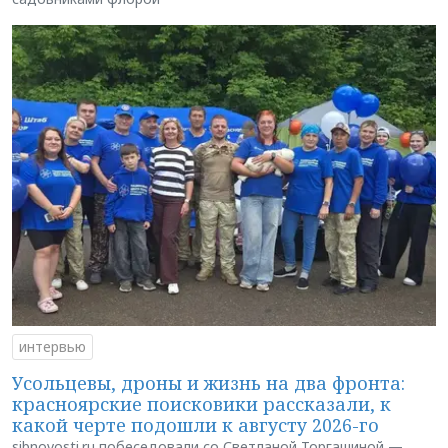
интервью
Усольцевы, дроны и жизнь на два фронта:
красноярские поисковики рассказали, к
какой черте подошли к августу 2026-го
sibnovosti.ru побеседовали со Светланой Торгашиной —