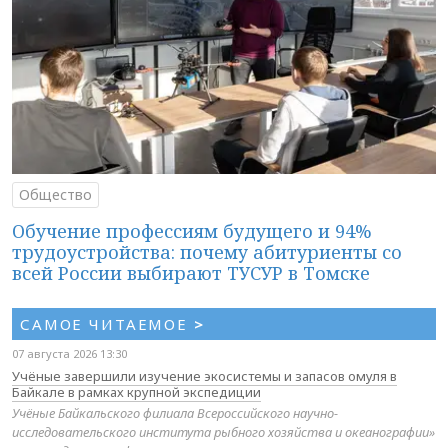
Общество
Обучение профессиям будущего и 94%
трудоустройства: почему абитуриенты со
всей России выбирают ТУСУР в Томске
САМОЕ ЧИТАЕМОЕ
>
07 августа 2026 13:30
Учёные завершили изучение экосистемы и запасов омуля в
Байкале в рамках крупной экспедиции
Учёные Байкальского филиала Всероссийского научно-
исследовательского института рыбного хозяйства и океанографии»