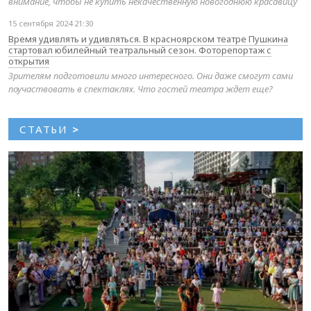
внимание, чтобы не купить некачественную новогоднюю красавицу
15 сентября 2024 21:30
Время удивлять и удивляться. В красноярском театре Пушкина
стартовал юбилейный театральный сезон. Фоторепортаж с
открытия
Зрителям подготовили много интересного. Они даже смогут сами
поучаствовать в спектаклях. Что гостей театра ждет еще?
СТАТЬИ
>