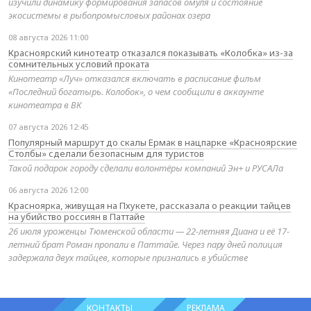
изучили динамику формирования запасов омуля и состояние
экосистемы в рыбопромысловых районах озера
08 августа 2026 11:00
Красноярский кинотеатр отказался показывать «Колобка» из-за
сомнительных условий проката
Кинотеатр «Луч» отказался включать в расписание фильм
«Последний богатырь. Колобок», о чем сообщили в аккаунте
кинотеатра в ВК
07 августа 2026 12:45
Популярный маршрут до скалы Ермак в нацпарке «Красноярские
Столбы» сделали безопасным для туристов
Такой подарок городу сделали волонтёры компаний Эн+ и РУСАЛа
06 августа 2026 12:00
Красноярка, живущая на Пхукете, рассказала о реакции тайцев
на убийство россиян в Паттайе
26 июля уроженцы Тюменской области — 22-летняя Диана и её 17-
летний брат Роман пропали в Паттайе. Через пару дней полиция
задержала двух тайцев, которые признались в убийстве
КОНТАКТЫ
РЕКЛАМА