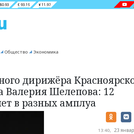
 80.93
€ 93.19
¥ 11.97
Общество
Экономика
ного дирижёра Красноярск
а Валерия Шелепова: 12
нет в разных амплуа
23 январ
13:40,