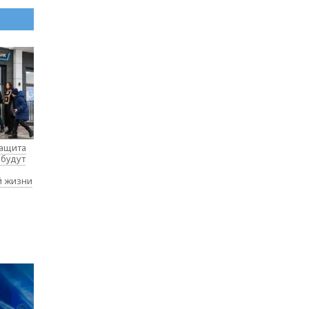
защита
 будут
й жизни