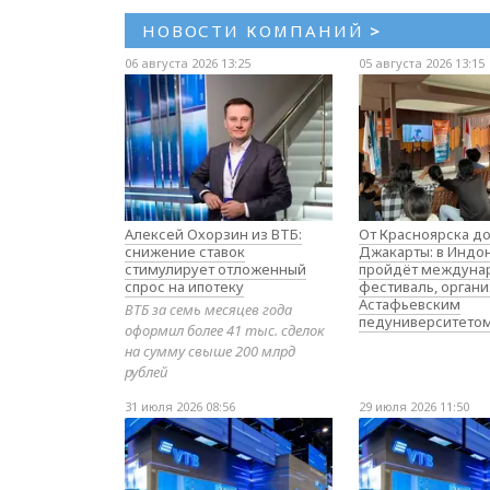
НОВОСТИ КОМПАНИЙ
>
06 августа 2026 13:25
05 августа 2026 13:15
Алексей Охорзин из ВТБ:
От Красноярска д
снижение ставок
Джакарты: в Индо
стимулирует отложенный
пройдёт междуна
спрос на ипотеку
фестиваль, орган
Астафьевским
ВТБ за семь месяцев года
педуниверситето
оформил более 41 тыс. сделок
на сумму свыше 200 млрд
рублей
31 июля 2026 08:56
29 июля 2026 11:50