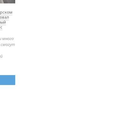
ярском
товал
ный
 с
и много
е смогут
ей