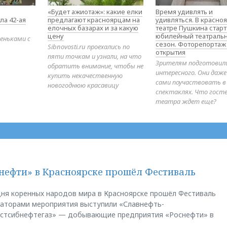
«Будет ажиотаж»: какие елки
Время удивлять и
ла 42-ая
предлагают красноярцам на
удивляться. В красно
елочных базарах и за какую
театре Пушкина стар
цену
юбилейный театраль
еньками с
сезон. Фоторепортаж
Sibnovosti.ru проехались по
открытия
пяти точкам и узнали, на что
Зрителям подготовил
обратить внимание, чтобы не
интересного. Они даж
купить некачественную
сами поучаствовать в
новогоднюю красавицу
спектаклях. Что гост
театра ждет еще?
нефти» в Красноярске прошёл Фестиваль
ня коренных народов мира в Красноярске прошёл Фестиваль
заторами мероприятия выступили «Славнефть-
остсибнефтегаз» — добывающие предприятия «Роснефти» в