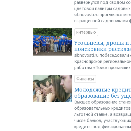
развернулся под сводом со
цветовой палитры садовых
sibnovosti.ru прогулялся 
выращенной садовниками 
интервью
Усольцевы, дроны и 
поисковики рассказа
sibnovosti.ru побеседовал
Красноярской регионально
работам «Поиск пропавших
Финансы
Молодёжные кредиты
образование без ущ
Высшее образование стано
образовательных кредитов 
льготной ставке, а возвра
числе банков, участвующих
кредиты под фиксированны