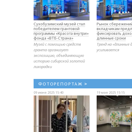
Сухобузимский музей стал
Рынок сбережений
победителем грантовой
вкладчикам предл
программы «Красота внутри»
фиксировать дохо
фонда «ВТБ-Страна»
длинные сроки
Музей с помощью средств
Тренд на «длинные 
гранта организует
усиливается
экспозицию, объединяющую
историю сибирской золотой
лихорадки
ФОТОРЕПОРТАЖ
>
09 июня 2025 15:40
19 мая 2025 15:15