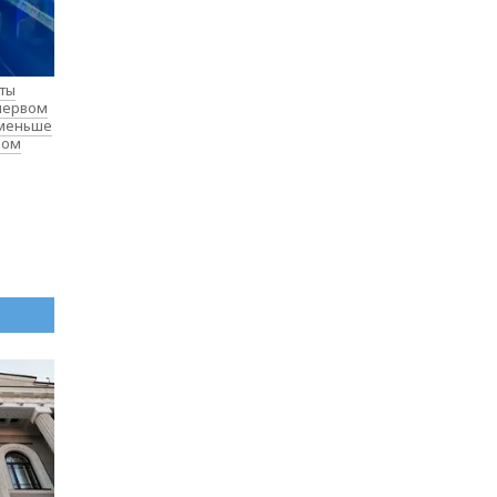
нты
 первом
 меньше
лом