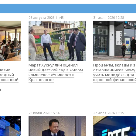
05 августа 2026 11:45
31 июля 2026 12:28
о
Марат Хуснуллин оценил
Проценты, вклады и 
незии
новый детский сад в жилом
от мошенников: чему
родный
комплексе «Универс» в
учить молодёжь для
изованный
Красноярске
взрослой финансово
м
28 июля 2026 15:54
27 июля 2026 18:15