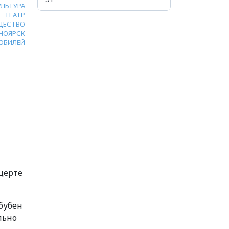
УЛЬТУРА
ТЕАТР
ЩЕСТВО
НОЯРСК
ЮБИЛЕЙ
нцерте
бубен
льно