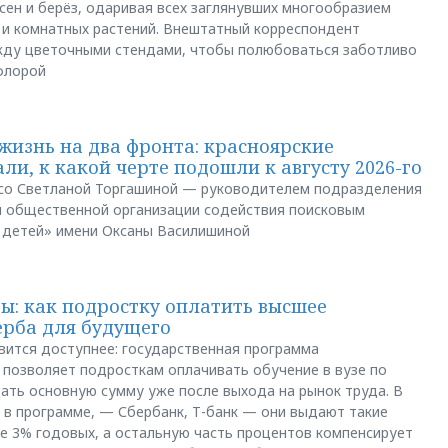
сен и берёз, одаривая всех заглянувших многообразием
 и комнатных растений. Внештатный корреспондент
между цветочными стендами, чтобы полюбоваться заботливо
флорой
жизнь на два фронта: красноярские
ли, к какой черте подошли к августу 2026-го
и со Светланой Торгашиной — руководителем подразделения
й общественной организации содействия поисковым
 детей» имени Оксаны Василишиной
: как подростку оплатить высшее
ерба для будущего
вится доступнее: государственная программа
позволяет подросткам оплачивать обучение в вузе по
щать основную сумму уже после выхода на рынок труда. В
 в программе, — Сбербанк, Т-банк — они выдают такие
е 3% годовых, а остальную часть процентов компенсирует