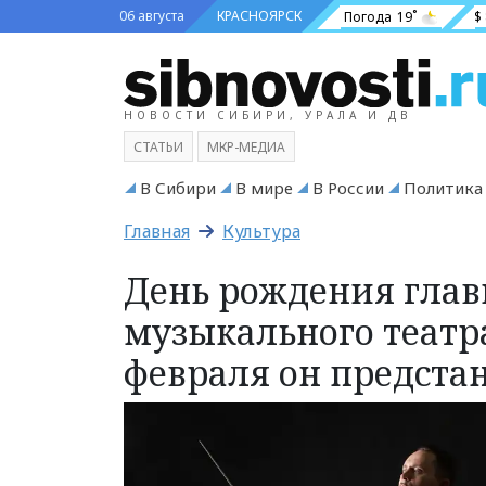
06 августа
КРАСНОЯРСК
Погода
19˚
$
НОВОСТИ СИБИРИ, УРАЛА И ДВ
СТАТЬИ
МКР-МЕДИА
В Сибири
В мире
В России
Политика
Главная
Культура
День рождения глав
музыкального театр
февраля он предста