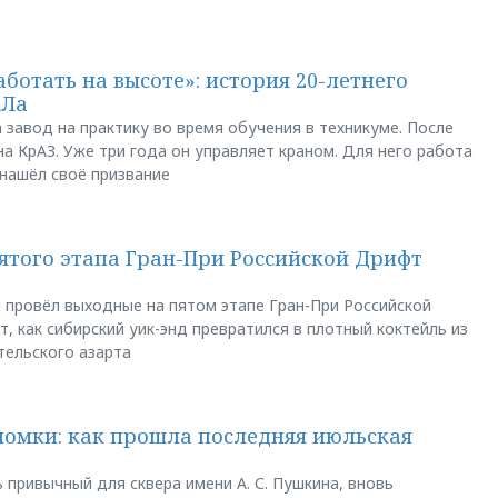
аботать на высоте»: история 20-летнего
АЛа
 завод на практику во время обучения в техникуме. После
а КрАЗ. Уже три года он управляет краном. Для него работа
 нашёл своё призвание
пятого этапа Гран-При Российской Дрифт
u провёл выходные на пятом этапе Гран-При Российской
, как сибирский уик-энд превратился в плотный коктейль из
тельского азарта
ломки: как прошла последняя июльская
 привычный для сквера имени А. С. Пушкина, вновь