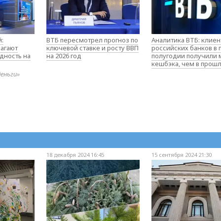
:
ВТБ пересмотрел прогноз по
Аналитика ВТБ: клие
агают
ключевой ставке и росту ВВП
российских банков в
дность на
на 2026 год
полугодии получили
кешбэка, чем в прош
деньги»
18 декабря 2024 16:45
15 сентября 2024 21:30