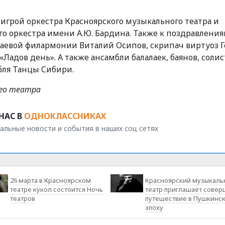
игрой оркестра Красноярского музыкального театра и
го оркестра имени А.Ю. Бардина. Также к поздравлени
раевой филармонии Виталий Осипов, скрипач виртуоз 
Ладов день». А также ансамбли балалаек, баянов, соли
бля Танцы Сибири.
ого театра
НАС В
ОДНОКЛАССНИКАХ
альные новости и события в наших соц сетях
26 марта в Красноярском
Красноярский музыкаль
театре кукол состоится Ночь
театр приглашает совер
театров
путешествие в Пушкинс
эпоху