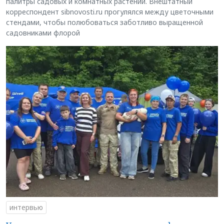
палитры садовых и комнатных растений. Внештатный
корреспондент sibnovosti.ru прогулялся между цветочными
стендами, чтобы полюбоваться заботливо выращенной
садовниками флорой
интервью