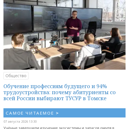
Общество
Обучение профессиям будущего и 94%
трудоустройства: почему абитуриенты со
всей России выбирают ТУСУР в Томске
САМОЕ ЧИТАЕМОЕ
>
07 августа 2026 13:30
Учёные завершили изучение экосистемы и запасов омуля в