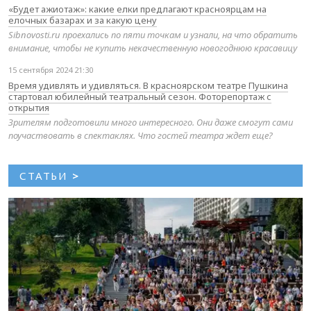
«Будет ажиотаж»: какие елки предлагают красноярцам на
елочных базарах и за какую цену
Sibnovosti.ru проехались по пяти точкам и узнали, на что обратить
внимание, чтобы не купить некачественную новогоднюю красавицу
15 сентября 2024 21:30
Время удивлять и удивляться. В красноярском театре Пушкина
стартовал юбилейный театральный сезон. Фоторепортаж с
открытия
Зрителям подготовили много интересного. Они даже смогут сами
поучаствовать в спектаклях. Что гостей театра ждет еще?
СТАТЬИ
>