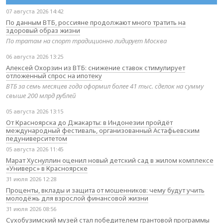
07 августа 2026 14:42
По данным ВТБ, россияне продолжают много тратить на
здоровый образ жизни
По тратам на спорт традиционно лидирует Москва
06 августа 2026 13:25
Алексей Охорзин из ВТБ: снижение ставок стимулирует
отложенный спрос на ипотеку
ВТБ за семь месяцев года оформил более 41 тыс. сделок на сумму
свыше 200 млрд рублей
05 августа 2026 13:15
От Красноярска до Джакарты: в Индонезии пройдёт
международный фестиваль, организованный Астафьевским
педуниверситетом
05 августа 2026 11:45
Марат Хуснуллин оценил новый детский сад в жилом комплексе
«Универс» в Красноярске
31 июля 2026 12:28
Проценты, вклады и защита от мошенников: чему будут учить
молодёжь для взрослой финансовой жизни
31 июля 2026 08:56
Сухобузимский музей стал победителем грантовой программы