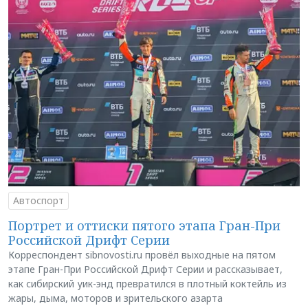
Автоспорт
Портрет и оттиски пятого этапа Гран-При
Российской Дрифт Серии
Корреспондент sibnovosti.ru провёл выходные на пятом
этапе Гран-При Российской Дрифт Серии и рассказывает,
как сибирский уик-энд превратился в плотный коктейль из
жары, дыма, моторов и зрительского азарта