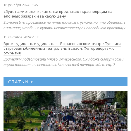
18 декабря 2024 16:45
«Будет ажиотаж»: какие елки предлагают красноярцам на
елочных базарах и за какую цену
Sibnovosti.ru проехались по пяти точкам и узнали, на что обратить
внимание, чтобы не купить некачественную новогоднюю красавицу
15 сентября 2024 21:30
Время удивлять и удивляться. В красноярском театре Пушкина
стартовал юбилейный театральный сезон. Фоторепортаж с
открытия
Зрителям подготовили много интересного. Они даже смогут сами
поучаствовать в спектаклях. Что гостей театра ждет еще?
СТАТЬИ
>