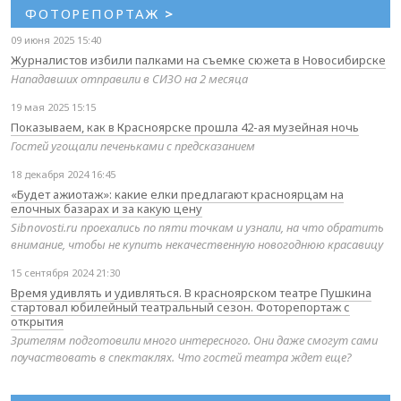
ФОТОРЕПОРТАЖ
>
09 июня 2025 15:40
Журналистов избили палками на съемке сюжета в Новосибирске
Нападавших отправили в СИЗО на 2 месяца
19 мая 2025 15:15
Показываем, как в Красноярске прошла 42-ая музейная ночь
Гостей угощали печеньками с предсказанием
18 декабря 2024 16:45
«Будет ажиотаж»: какие елки предлагают красноярцам на
елочных базарах и за какую цену
Sibnovosti.ru проехались по пяти точкам и узнали, на что обратить
внимание, чтобы не купить некачественную новогоднюю красавицу
15 сентября 2024 21:30
Время удивлять и удивляться. В красноярском театре Пушкина
стартовал юбилейный театральный сезон. Фоторепортаж с
открытия
Зрителям подготовили много интересного. Они даже смогут сами
поучаствовать в спектаклях. Что гостей театра ждет еще?