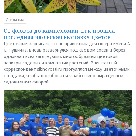
События
От флокса до камнеломки: как прошла
последняя июльская выставка цветов
Цветочный вернисаж, столь привычный для сквера имени А.
С. Пушкина, вновь развернулся под сводом сосен и берёз,
одаривая всех заглянувших многообразием цветовой
палитры садовых и комнатных растений. Внештатный
корреспондент sibnovosti.ru прогулялся между цветочными
стендами, чтобы полюбоваться заботливо выращенной
садовниками флорой