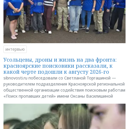
интервью
Усольцевы, дроны и жизнь на два фронта:
красноярские поисковики рассказали, к
какой черте подошли к августу 2026-го
sibnovosti.ru побеседовали со Светланой Торгашиной —
руководителем подразделения Красноярской региональной
общественной организации содействия поисковым работам
«Поиск пропавших детей» имени Оксаны Василишиной