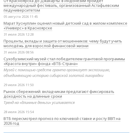
От Красноярска до Джакарты: в Индонезии пройдёт
международный фестиваль, организованный Астафьевским
педуниверситетом
05 августа 2026 11:45
Марат Хуснуллин оценил новый детский сад в жилом комплексе
«Универс» в Красноярске
31 июля 2026 12:28
Проценты, вклады и защита от мошенников: чему будут учить
молодёжь для взрослой финансовой жизни
31 июля 2026 08:56
Сухобузимский музей стал победителем грантовой программы
«Красота внутри» фонда «ВТБ-Страна»
Музей с помощью средств гранта организует экспозицию,
объединяющую историю сибирской золотой лихорадки
29 июля 2026 11:50
Рынок сбережений: вкладчикам предлагают фиксировать
доходность на длинные сроки
Тренд на «длинные деньги» усиливается
28 июля 2026 15:54
ВТБ пересмотрел прогноз по ключевой ставке и росту ВВП на
2026 год