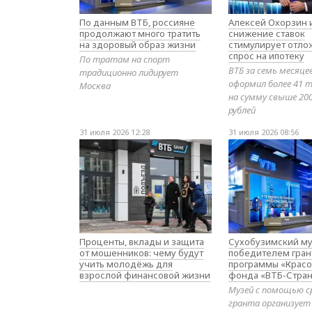
По данным ВТБ, россияне
Алексей Охорзин и
продолжают много тратить
снижение ставок
на здоровый образ жизни
стимулирует отл
спрос на ипотеку
По тратам на спорт
ВТБ за семь месяце
традиционно лидирует
оформил более 41 т
Москва
на сумму свыше 20
рублей
31 июля 2026 12:28
31 июля 2026 08:56
Проценты, вклады и защита
Сухобузимский му
от мошенников: чему будут
победителем гран
учить молодёжь для
программы «Красо
взрослой финансовой жизни
фонда «ВТБ-Стран
Музей с помощью с
гранта организует