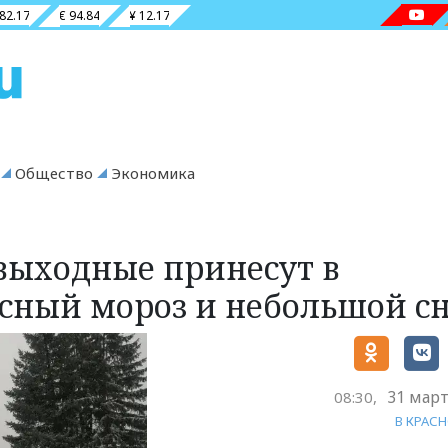
 82.17
€ 94.84
¥ 12.17
Общество
Экономика
выходные принесут в
усный мороз и небольшой сн
31 март
08:30,
В КРАС