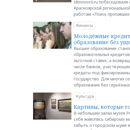
sibnovosti.ru побеседовал
Красноярской регионально
работам «Поиск пропавших
Финансы
Молодёжные кредиты
образование без ущ
Высшее образование стано
образовательных кредитов 
льготной ставке, а возвра
числе банков, участвующих
кредиты под фиксированны
государство. Для многих с
образование без серьёзных
Культура
Картины, которые г
В небольших залах музея Р
себя живопись сибирских ма
забыть о городском шуме и