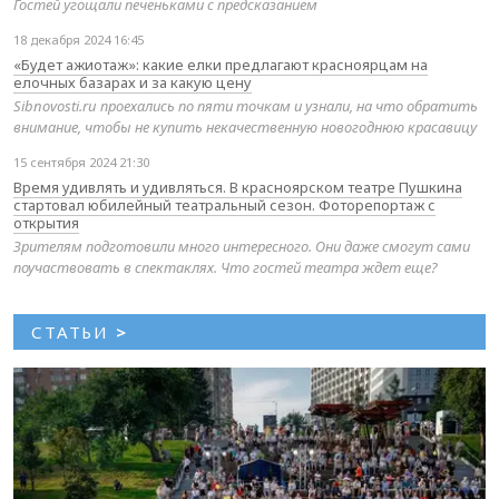
Гостей угощали печеньками с предсказанием
18 декабря 2024 16:45
«Будет ажиотаж»: какие елки предлагают красноярцам на
елочных базарах и за какую цену
Sibnovosti.ru проехались по пяти точкам и узнали, на что обратить
внимание, чтобы не купить некачественную новогоднюю красавицу
15 сентября 2024 21:30
Время удивлять и удивляться. В красноярском театре Пушкина
стартовал юбилейный театральный сезон. Фоторепортаж с
открытия
Зрителям подготовили много интересного. Они даже смогут сами
поучаствовать в спектаклях. Что гостей театра ждет еще?
СТАТЬИ
>