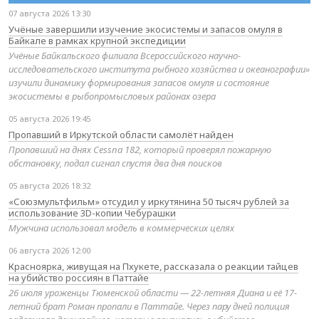
07 августа 2026 13:30
Учёные завершили изучение экосистемы и запасов омуля в
Байкале в рамках крупной экспедиции
Учёные Байкальского филиала Всероссийского научно-
исследовательского института рыбного хозяйства и океанографии»
изучили динамику формирования запасов омуля и состояние
экосистемы в рыбопромысловых районах озера
05 августа 2026 19:45
Пропавший в Иркутской области самолёт найден
Пропавший на днях Cessna 182, который проверял пожарную
обстановку, подал сигнал спустя два дня поисков
05 августа 2026 18:32
«Союзмультфильм» отсудил у иркутянина 50 тысяч рублей за
использование 3D-копии Чебурашки
Мужчина использовал модель в коммерческих целях
06 августа 2026 12:00
Красноярка, живущая на Пхукете, рассказала о реакции тайцев
на убийство россиян в Паттайе
26 июля уроженцы Тюменской области — 22-летняя Диана и её 17-
летний брат Роман пропали в Паттайе. Через пару дней полиция