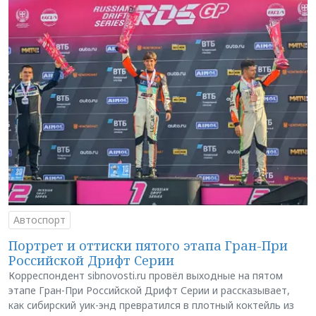
Автоспорт
Портрет и оттиски пятого этапа Гран-При
Российской Дрифт Серии
Корреспондент sibnovosti.ru провёл выходные на пятом
этапе Гран-При Российской Дрифт Серии и рассказывает,
как сибирский уик-энд превратился в плотный коктейль из