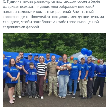
С. Пушкина, вновь развернулся под сводом сосен и берёз,
одаривая всех заглянувших многообразием цветовой
палитры садовых и комнатных растений. Внештатный
корреспондент sibnovosti.ru прогулялся между цветочными
стендами, чтобы полюбоваться заботливо выращенной
садовниками флорой