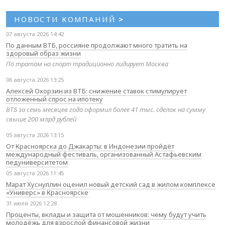
НОВОСТИ КОМПАНИЙ
>
07 августа 2026 14:42
По данным ВТБ, россияне продолжают много тратить на
здоровый образ жизни
По тратам на спорт традиционно лидирует Москва
06 августа 2026 13:25
Алексей Охорзин из ВТБ: снижение ставок стимулирует
отложенный спрос на ипотеку
ВТБ за семь месяцев года оформил более 41 тыс. сделок на сумму
свыше 200 млрд рублей
05 августа 2026 13:15
От Красноярска до Джакарты: в Индонезии пройдёт
международный фестиваль, организованный Астафьевским
педуниверситетом
05 августа 2026 11:45
Марат Хуснуллин оценил новый детский сад в жилом комплексе
«Универс» в Красноярске
31 июля 2026 12:28
Проценты, вклады и защита от мошенников: чему будут учить
молодёжь для взрослой финансовой жизни