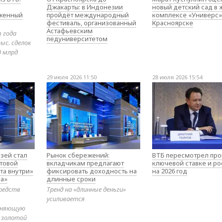
Джакарты: в Индонезии
новый детский сад в
оженный
пройдёт международный
комплексе «Универс»
фестиваль, организованный
Красноярске
Астафьевским
в года
педуниверситетом
ыс. сделок
0 млрд
29 июля 2026 11:50
28 июля 2026 15:54
зей стал
Рынок сбережений:
ВТБ пересмотрел про
товой
вкладчикам предлагают
ключевой ставке и ро
та внутри»
фиксировать доходность на
на 2026 год
а»
длинные сроки
редств
Тренд на «длинные деньги»
усиливается
диняющую
 золотой