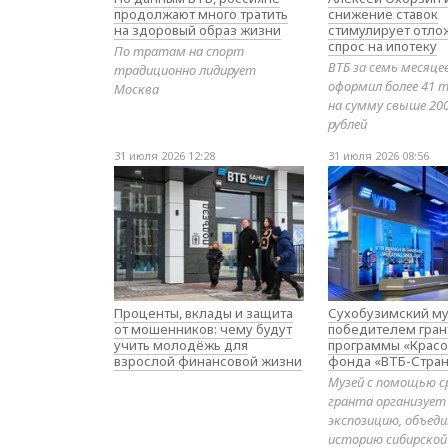
продолжают много тратить
снижение ставок
на здоровый образ жизни
стимулирует отл
спрос на ипотеку
По тратам на спорт
ВТБ за семь месяце
традиционно лидирует
оформил более 41 т
Москва
на сумму свыше 20
рублей
31 июля 2026 12:28
31 июля 2026 08:56
Проценты, вклады и защита
Сухобузимский му
от мошенников: чему будут
победителем гран
учить молодёжь для
программы «Красо
взрослой финансовой жизни
фонда «ВТБ-Стран
Музей с помощью с
гранта организует
экспозицию, объе
историю сибирской