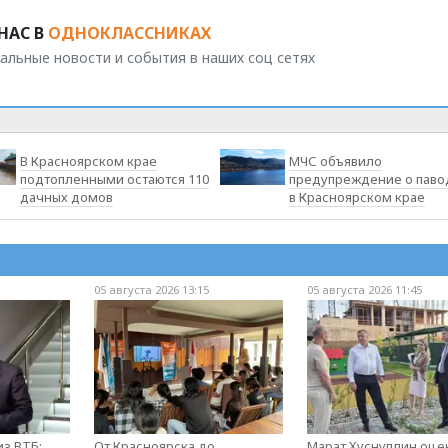
НАС В
ОДНОКЛАССНИКАХ
альные новости и события в наших соц сетях
В Красноярском крае
МЧС объявило
подтопленными остаются 110
предупреждение о паво
дачных домов
в Красноярском крае
05 августа 2026 13:15
05 августа 2026 11:45
з ВТБ:
От Красноярска до
Марат Хуснуллин оце