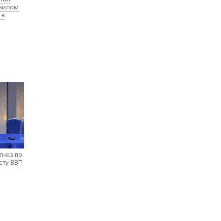
 жилом
 в
гноз по
сту ВВП