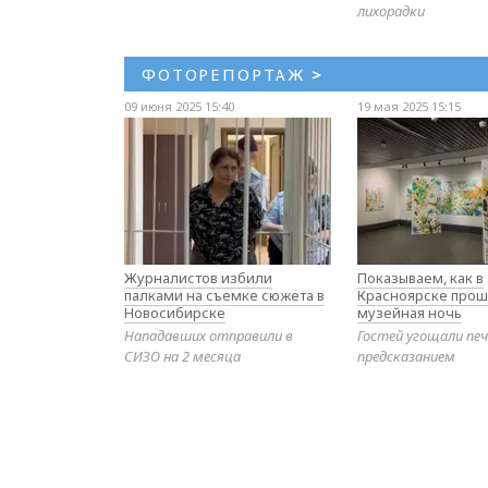
лихорадки
ФОТОРЕПОРТАЖ
>
09 июня 2025 15:40
19 мая 2025 15:15
Журналистов избили
Показываем, как в
палками на съемке сюжета в
Красноярске прош
Новосибирске
музейная ночь
Нападавших отправили в
Гостей угощали печ
СИЗО на 2 месяца
предсказанием