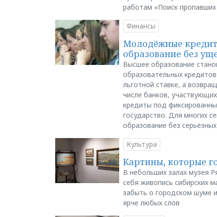
работам «Поиск пропавших
Финансы
Молодёжные кредиты
образование без ущ
Высшее образование стано
образовательных кредитов 
льготной ставке, а возвра
числе банков, участвующих
кредиты под фиксированны
государство. Для многих с
образование без серьёзных
Культура
Картины, которые г
В небольших залах музея Р
себя живопись сибирских ма
забыть о городском шуме и
ярче любых слов