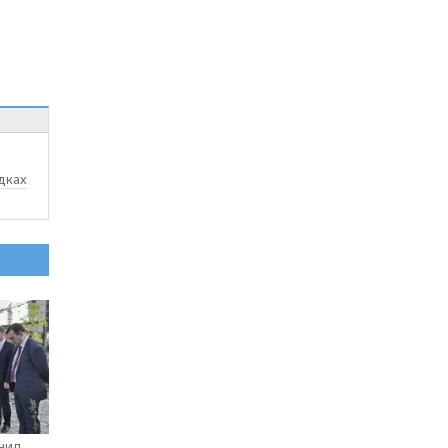
дках
нил