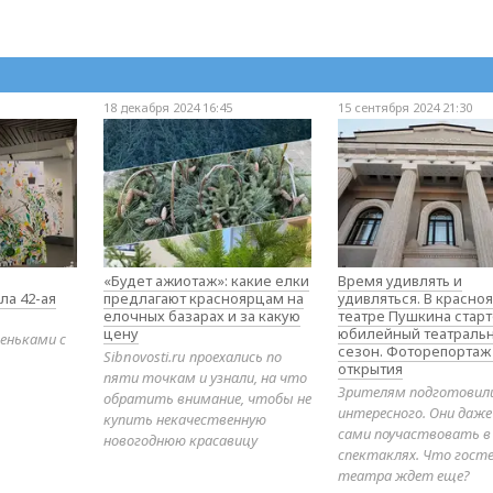
18 декабря 2024 16:45
15 сентября 2024 21:30
«Будет ажиотаж»: какие елки
Время удивлять и
ла 42-ая
предлагают красноярцам на
удивляться. В красно
елочных базарах и за какую
театре Пушкина стар
цену
юбилейный театраль
еньками с
сезон. Фоторепортаж
Sibnovosti.ru проехались по
открытия
пяти точкам и узнали, на что
Зрителям подготовил
обратить внимание, чтобы не
интересного. Они даж
купить некачественную
сами поучаствовать в
новогоднюю красавицу
спектаклях. Что гост
театра ждет еще?