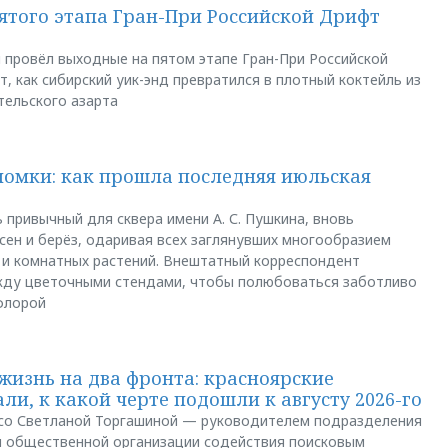
пятого этапа Гран-При Российской Дрифт
u провёл выходные на пятом этапе Гран-При Российской
, как сибирский уик-энд превратился в плотный коктейль из
тельского азарта
ломки: как прошла последняя июльская
 привычный для сквера имени А. С. Пушкина, вновь
сен и берёз, одаривая всех заглянувших многообразием
 и комнатных растений. Внештатный корреспондент
между цветочными стендами, чтобы полюбоваться заботливо
флорой
жизнь на два фронта: красноярские
ли, к какой черте подошли к августу 2026-го
и со Светланой Торгашиной — руководителем подразделения
й общественной организации содействия поисковым