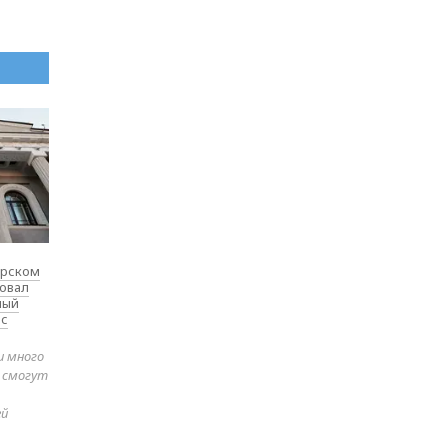
ярском
товал
ный
 с
и много
е смогут
ей