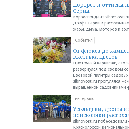
Портрет и оттиски 
Серии
Корреспондент sibnovosti.r
Дрифт Серии и рассказывает
жары, дыма, моторов и зри
События
От флокса до камне
выставка цветов
Цветочный вернисаж, столь
развернулся под сводом со
цветовой палитры садовых
sibnovosti.ru прогулялся 
выращенной садовниками 
интервью
Усольцевы, дроны и 
поисковики рассказа
sibnovosti.ru побеседовал
Красноярской регионально