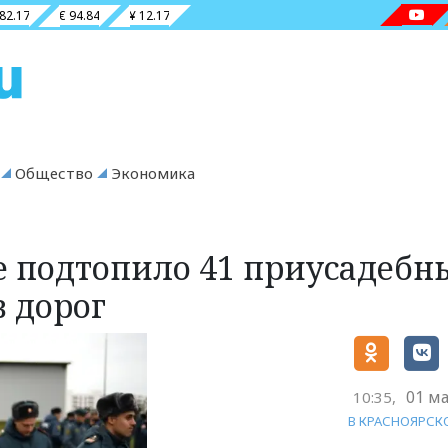
 82.17
€ 94.84
¥ 12.17
Общество
Экономика
е подтопило 41 приусадебн
в дорог
01 ма
10:35,
В КРАСНОЯРСК