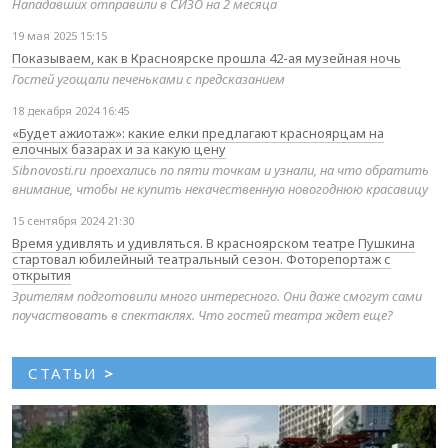
Нападавших отправили в СИЗО на 2 месяца
19 мая 2025 15:15
Показываем, как в Красноярске прошла 42-ая музейная ночь
Гостей угощали печеньками с предсказанием
18 декабря 2024 16:45
«Будет ажиотаж»: какие елки предлагают красноярцам на
елочных базарах и за какую цену
Sibnovosti.ru проехались по пяти точкам и узнали, на что обратить
внимание, чтобы не купить некачественную новогоднюю красавицу
15 сентября 2024 21:30
Время удивлять и удивляться. В красноярском театре Пушкина
стартовал юбилейный театральный сезон. Фоторепортаж с
открытия
Зрителям подготовили много интересного. Они даже смогут сами
поучаствовать в спектаклях. Что гостей театра ждет еще?
СТАТЬИ
>