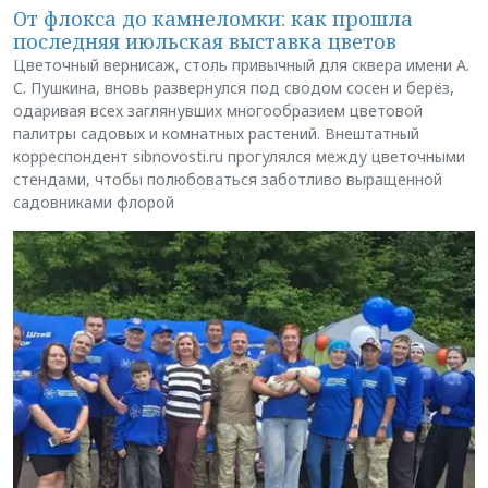
От флокса до камнеломки: как прошла
последняя июльская выставка цветов
Цветочный вернисаж, столь привычный для сквера имени А.
С. Пушкина, вновь развернулся под сводом сосен и берёз,
одаривая всех заглянувших многообразием цветовой
палитры садовых и комнатных растений. Внештатный
корреспондент sibnovosti.ru прогулялся между цветочными
стендами, чтобы полюбоваться заботливо выращенной
садовниками флорой