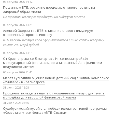
07 августа 2026 14:42
По данным ВТБ, россияне продолжают много тратить на
здоровый образ жизни
По тратам на спорт традиционно лидирует Москва
06 августа 2026 13:25
Алексей Охорзин из ВТБ: снижение ставок стимулирует
отложенный спрос на ипотеку
ВТБ за семь месяцев года оформил более 41 тыс. сделок на сумму
свыше 200 млрд рублей
05 августа 2026 13:15
От Красноярска до Джакарты: в Индонезии пройдёт
международный фестиваль, организованный Астафьевским
педуниверситетом
05 августа 2026 11:45
Марат Хуснуллин оценил новый детский сад в жилом комплексе
«Универс» в Красноярске
31 июля 2026 12:28
Проценты, вклады и защита от мошенников: чему будут учить
молодёжь для взрослой финансовой жизни
31 июля 2026 08:56
Сухобузимский музей стал победителем грантовой программы
«Красота внутри» фонда «ВТБ-Страна»