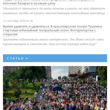
елочных базарах и за какую цену
Sibnovosti.ru проехались по пяти точкам и узнали, на что обратить
внимание, чтобы не купить некачественную новогоднюю красавицу
15 сентября 2024 21:30
Время удивлять и удивляться. В красноярском театре Пушкина
стартовал юбилейный театральный сезон. Фоторепортаж с
открытия
Зрителям подготовили много интересного. Они даже смогут сами
поучаствовать в спектаклях. Что гостей театра ждет еще?
СТАТЬИ
>