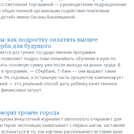
и со Светланой Торгашиной — руководителем подразделения
й общественной организации содействия поисковым
 детей» имени Оксаны Василишиной
: как подростку оплатить высшее
ерба для будущего
вится доступнее: государственная программа
позволяет подросткам оплачивать обучение в вузе по
щать основную сумму уже после выхода на рынок труда. В
 в программе, — Сбербанк, Т-банк — они выдают такие
е 3% годовых, а остальную часть процентов компенсирует
емей — это реальный способ дать ребёнку качественное
 финансовых затрат
оворят громче города
яузова внештатный журналист sibnovosti.ru открывает для
стеров: экспозиция захватывает с первых шагов, заставляя
 вслушаться в то, как картины рассказывают историю края