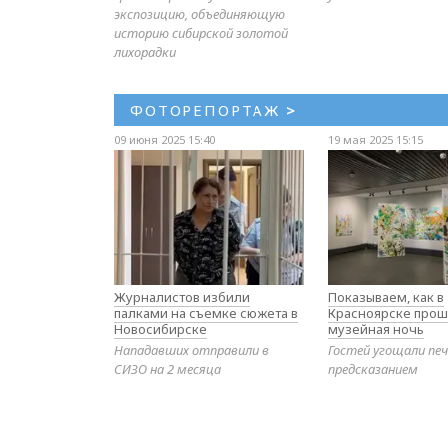
экспозицию, объединяющую
историю сибирской золотой
лихорадки
ФОТОРЕПОРТАЖ
>
09 июня 2025 15:40
19 мая 2025 15:15
Журналистов избили
Показываем, как в
палками на съемке сюжета в
Красноярске прош
Новосибирске
музейная ночь
Нападавших отправили в
Гостей угощали печ
СИЗО на 2 месяца
предсказанием