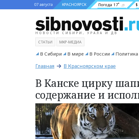
07 августа
КРАСНОЯРСК
Погода
17˚
$
НОВОСТИ СИБИРИ, УРАЛА И ДВ
СТАТЬИ
МКР-МЕДИА
В Сибири
В мире
В России
Политика
Главная
В Красноярском крае
В Канске цирку шап
содержание и испол