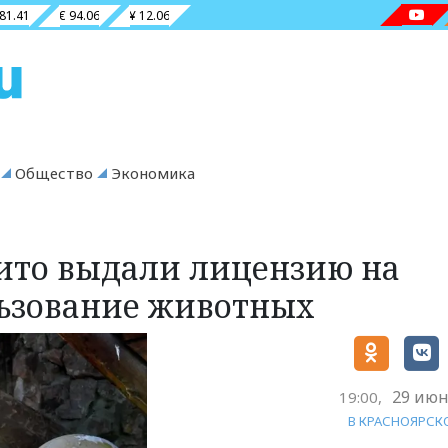
 81.41
€ 94.06
¥ 12.06
Общество
Экономика
ито выдали лицензию на
ьзование животных
29 июн
19:00,
В КРАСНОЯРСК