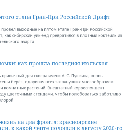
пятого этапа Гран-При Российской Дрифт
u провёл выходные на пятом этапе Гран-При Российской
, как сибирский уик-энд превратился в плотный коктейль из
тельского азарта
ломки: как прошла последняя июльская
 привычный для сквера имени А. С. Пушкина, вновь
сен и берёз, одаривая всех заглянувших многообразием
 и комнатных растений. Внештатный корреспондент
между цветочными стендами, чтобы полюбоваться заботливо
флорой
жизнь на два фронта: красноярские
ли, к какой черте подошли к августу 2026-го