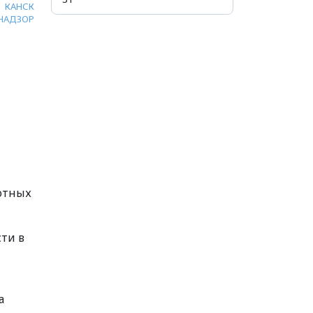
КАНСК
НАДЗОР
вотных
ти в
а