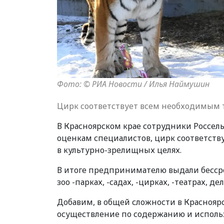
Фото: © РИА Новости / Илья Наймушин
Цирк соответствует всем необходимым 
В Красноярском крае сотрудники Россел
оценкам специалистов, цирк соответств
в культурно-зрелищных целях.
В итоге предпринимателю выдали бесср
зоо -парках, -садах, -цирках, -театрах, 
Добавим, в общей сложности в Красноярс
осуществление по содержанию и использ