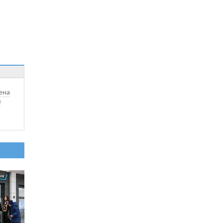
ена
в