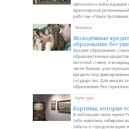
sibnovosti.ru побеседовал
Красноярской регионально
работам «Поиск пропавших
Финансы
Молодёжные кредиты
образование без ущ
Высшее образование стано
образовательных кредитов 
льготной ставке, а возвра
числе банков, участвующих
кредиты под фиксированны
государство. Для многих с
образование без серьёзных
Культура
Картины, которые г
В небольших залах музея Р
себя живопись сибирских ма
забыть о городском шуме и