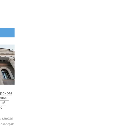
ярском
товал
ный
 с
и много
е смогут