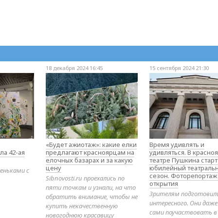
18 декабря 2024 16:45
15 сентября 2024 21:30
«Будет ажиотаж»: какие елки
Время удивлять и
ла 42-ая
предлагают красноярцам на
удивляться. В красно
елочных базарах и за какую
театре Пушкина стар
цену
юбилейный театраль
еньками с
сезон. Фоторепортаж
Sibnovosti.ru проехались по
открытия
пяти точкам и узнали, на что
Зрителям подготовил
обратить внимание, чтобы не
интересного. Они даж
купить некачественную
сами поучаствовать в
новогоднюю красавицу