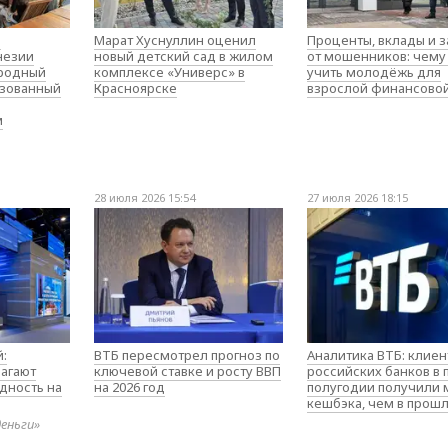
о
Марат Хуснуллин оценил
Проценты, вклады и 
незии
новый детский сад в жилом
от мошенников: чему
родный
комплексе «Универс» в
учить молодёжь для
изованный
Красноярске
взрослой финансово
м
28 июля 2026 15:54
27 июля 2026 18:15
:
ВТБ пересмотрел прогноз по
Аналитика ВТБ: клие
агают
ключевой ставке и росту ВВП
российских банков в
дность на
на 2026 год
полугодии получили
кешбэка, чем в прош
деньги»