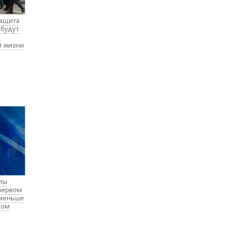
защита
 будут
й жизни
нты
 первом
 меньше
лом