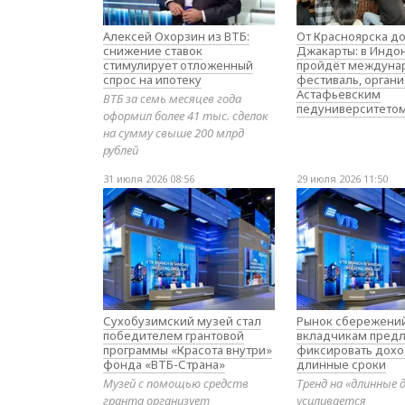
Алексей Охорзин из ВТБ:
От Красноярска д
снижение ставок
Джакарты: в Индо
стимулирует отложенный
пройдёт междуна
спрос на ипотеку
фестиваль, орган
Астафьевским
ВТБ за семь месяцев года
педуниверситето
оформил более 41 тыс. сделок
на сумму свыше 200 млрд
рублей
31 июля 2026 08:56
29 июля 2026 11:50
Сухобузимский музей стал
Рынок сбережений
победителем грантовой
вкладчикам предл
программы «Красота внутри»
фиксировать дохо
фонда «ВТБ-Страна»
длинные сроки
Музей с помощью средств
Тренд на «длинные 
гранта организует
усиливается