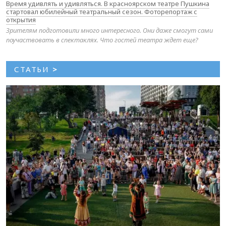
Время удивлять и удивляться. В красноярском театре Пушкина
стартовал юбилейный театральный сезон. Фоторепортаж с
открытия
Зрителям подготовили много интересного. Они даже смогут сами
поучаствовать в спектаклях. Что гостей театра ждет еще?
СТАТЬИ
>