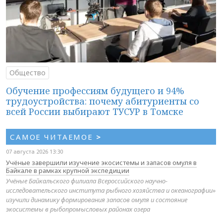
Общество
Обучение профессиям будущего и 94%
трудоустройства: почему абитуриенты со
всей России выбирают ТУСУР в Томске
САМОЕ ЧИТАЕМОЕ
>
07 августа 2026 13:30
Учёные завершили изучение экосистемы и запасов омуля в
Байкале в рамках крупной экспедиции
Учёные Байкальского филиала Всероссийского научно-
исследовательского института рыбного хозяйства и океанографии»
изучили динамику формирования запасов омуля и состояние
экосистемы в рыбопромысловых районах озера