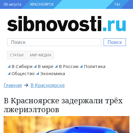
08 августа
КРАСНОЯРСК
18+
Поиск
СТАТЬИ
МКР-МЕДИА
В Сибири
В мире
В России
Политика
Общество
Экономика
Главная
В Красноярске
В Красноярске задержали трёх
лжериэлторов