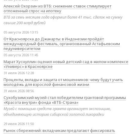
Алексей Охорзин из ВТБ: снижение ставок стимулирует
отложенный спрос на ипотеку
ВТБ за семь месяцев года оформил более 41 тыс. сделок на сумму
свыше 200 млрд рублей
05 августа 2026 13:15
От Красноярска до Джакарты: в Индонезии пройдёт
международный фестиваль, организованный Астафьевским
педуниверситетом
05 августа 2026 11:45
Марат Хуснуллин оценил новый детский сад в жилом комплексе
«Универс» в Красноярске
31 июля 2026 12:28
Проценты, вклады и защита от мошенников: чему будут учить
молодёжь для взрослой финансовой жизни
31 июля 2026 08:56
Сухобузимский музей стал победителем грантовой программы
«Красота внутри» фонда «ВТБ-Страна»
Музей с помощью средств гранта организует экспозицию,
объединяющую историю сибирской золотой лихорадки
29 июля 2026 11:50
Рынок сбережений: вкладчикам предлагают фиксировать