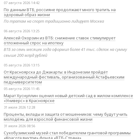
07 августа 2026 14:42
По данным ВТБ, россияне продолжают много тратить на
здоровый образ жизни
По тратам на спорт традиционно лидирует Москва
06 августа 2026 13:25
Алексей Охорзин из ВТБ: снижение ставок стимулирует
отложенный спрос на ипотеку
ВТБ за семь месяцев года оформил более 41 тыс. сделок на сумму
свыше 200 млрд рублей
05 августа 2026 13:15
От Красноярска до Джакарты: в Индонезии пройдёт
международный фестиваль, организованный Астафьевским
педуниверситетом
05 августа 2026 11:45
Марат Хуснуллин оценил новый детский сад в жилом комплексе
«Универс» в Красноярске
31 июля 2026 12:28
Проценты, вклады и защита от мошенников: чему будут учить
молодёжь для взрослой финансовой жизни
31 июля 2026 08:56
Сухобузимский музей стал победителем грантовой программы
«Красота внутри» фонда «ВТБ-Страна»