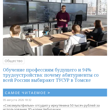
Общество
Обучение профессиям будущего и 94%
трудоустройства: почему абитуриенты со
всей России выбирают ТУСУР в Томске
САМОЕ ЧИТАЕМОЕ
>
05 августа 2026 18:32
«Союзмультфильм» отсудил у иркутянина 50 тысяч рублей за
использование 3D-копии Чебурашки