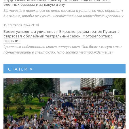
елочных базарах и за какую цену
Sibnovosti.ru проехались по пяти точкам и узнали, на что обратить
внимание, чтобы не купить некачественную новогоднюю красавицу
15 сентября 2024 21:30
Время удивлять и удивляться. В красноярском театре Пушкина
стартовал юбилейный театральный сезон. Фоторепортаж с
открытия
Зрителям подготовили много интересного. Они даже смогут сами
поучаствовать в спектаклях. Что гостей театра ждет еще?
СТАТЬИ
>