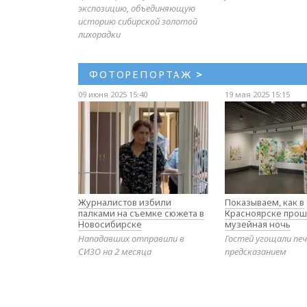
экспозицию, объединяющую
историю сибирской золотой
лихорадки
ФОТОРЕПОРТАЖ
>
09 июня 2025 15:40
19 мая 2025 15:15
Журналистов избили
Показываем, как в
палками на съемке сюжета в
Красноярске прош
Новосибирске
музейная ночь
Нападавших отправили в
Гостей угощали печ
СИЗО на 2 месяца
предсказанием