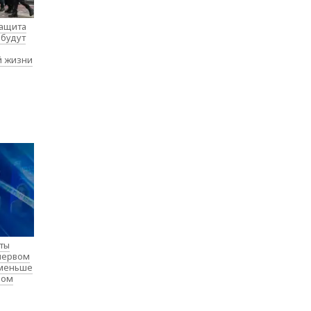
защита
 будут
й жизни
нты
 первом
 меньше
лом