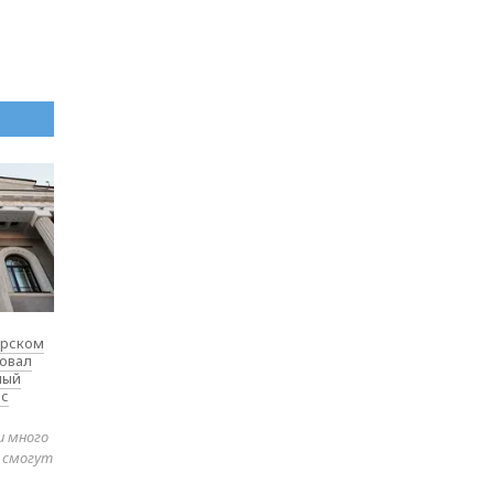
ярском
товал
ный
 с
и много
е смогут