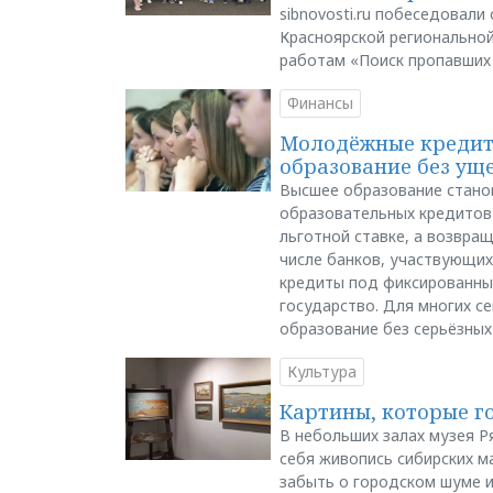
sibnovosti.ru побеседовал
Красноярской регионально
работам «Поиск пропавших
Финансы
Молодёжные кредиты
образование без ущ
Высшее образование стано
образовательных кредитов 
льготной ставке, а возвра
числе банков, участвующих
кредиты под фиксированны
государство. Для многих с
образование без серьёзных
Культура
Картины, которые г
В небольших залах музея Р
себя живопись сибирских ма
забыть о городском шуме и