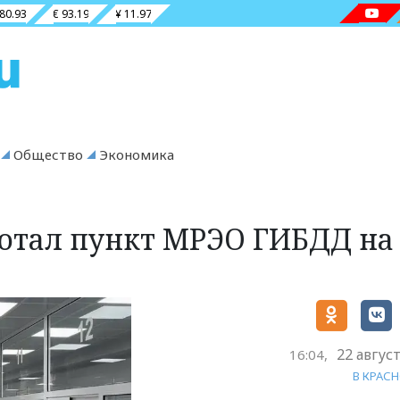
 80.93
€ 93.19
¥ 11.97
Общество
Экономика
ботал пункт МРЭО ГИБДД на 
22 авгус
16:04,
В КРАС