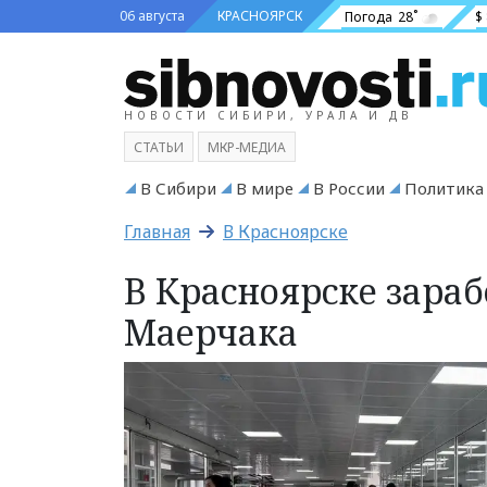
06 августа
КРАСНОЯРСК
Погода
28˚
$
НОВОСТИ СИБИРИ, УРАЛА И ДВ
СТАТЬИ
МКР-МЕДИА
В Сибири
В мире
В России
Политика
Главная
В Красноярске
В Красноярске зара
Маерчака