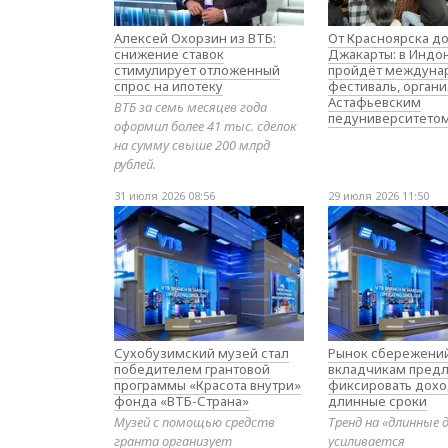
Алексей Охорзин из ВТБ:
От Красноярска д
снижение ставок
Джакарты: в Индо
стимулирует отложенный
пройдёт междуна
спрос на ипотеку
фестиваль, орган
Астафьевским
ВТБ за семь месяцев года
педуниверситето
оформил более 41 тыс. сделок
на сумму свыше 200 млрд
рублей.
31 июля 2026 08:56
29 июля 2026 11:50
Сухобузимский музей стал
Рынок сбережений
победителем грантовой
вкладчикам предл
программы «Красота внутри»
фиксировать дохо
фонда «ВТБ-Страна»
длинные сроки
Музей с помощью средств
Тренд на «длинные 
гранта организует
усиливается