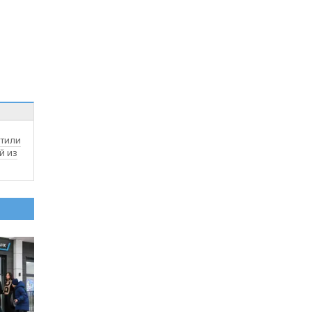
тили
й из