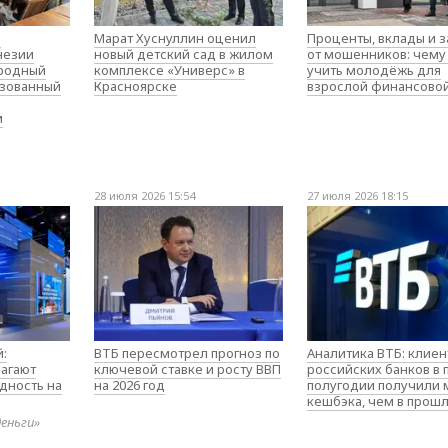
о
Марат Хуснуллин оценил
Проценты, вклады и 
незии
новый детский сад в жилом
от мошенников: чему
родный
комплексе «Универс» в
учить молодёжь для
изованный
Красноярске
взрослой финансово
м
28 июля 2026 15:54
27 июля 2026 18:15
:
ВТБ пересмотрел прогноз по
Аналитика ВТБ: клие
агают
ключевой ставке и росту ВВП
российских банков в
дность на
на 2026 год
полугодии получили
кешбэка, чем в прош
деньги»