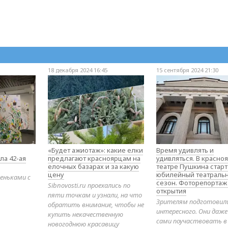
18 декабря 2024 16:45
15 сентября 2024 21:30
«Будет ажиотаж»: какие елки
Время удивлять и
ла 42-ая
предлагают красноярцам на
удивляться. В красно
елочных базарах и за какую
театре Пушкина стар
цену
юбилейный театраль
еньками с
сезон. Фоторепортаж
Sibnovosti.ru проехались по
открытия
пяти точкам и узнали, на что
Зрителям подготовил
обратить внимание, чтобы не
интересного. Они даж
купить некачественную
сами поучаствовать в
новогоднюю красавицу