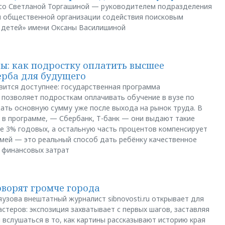
и со Светланой Торгашиной — руководителем подразделения
й общественной организации содействия поисковым
 детей» имени Оксаны Василишиной
: как подростку оплатить высшее
ерба для будущего
вится доступнее: государственная программа
позволяет подросткам оплачивать обучение в вузе по
щать основную сумму уже после выхода на рынок труда. В
 в программе, — Сбербанк, Т-банк — они выдают такие
е 3% годовых, а остальную часть процентов компенсирует
емей — это реальный способ дать ребёнку качественное
 финансовых затрат
оворят громче города
яузова внештатный журналист sibnovosti.ru открывает для
стеров: экспозиция захватывает с первых шагов, заставляя
 вслушаться в то, как картины рассказывают историю края