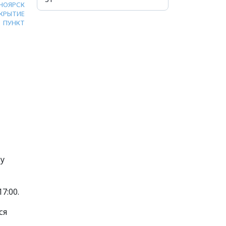
НОЯРСК
КРЫТИЕ
ПУНКТ
ду
7:00.
ся