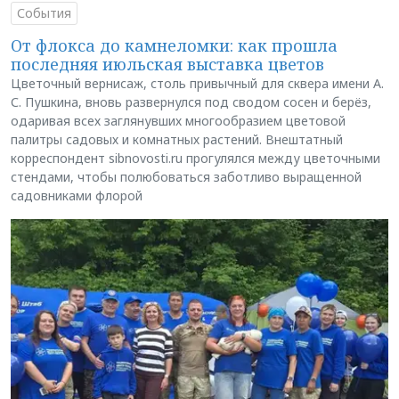
События
От флокса до камнеломки: как прошла
последняя июльская выставка цветов
Цветочный вернисаж, столь привычный для сквера имени А.
С. Пушкина, вновь развернулся под сводом сосен и берёз,
одаривая всех заглянувших многообразием цветовой
палитры садовых и комнатных растений. Внештатный
корреспондент sibnovosti.ru прогулялся между цветочными
стендами, чтобы полюбоваться заботливо выращенной
садовниками флорой