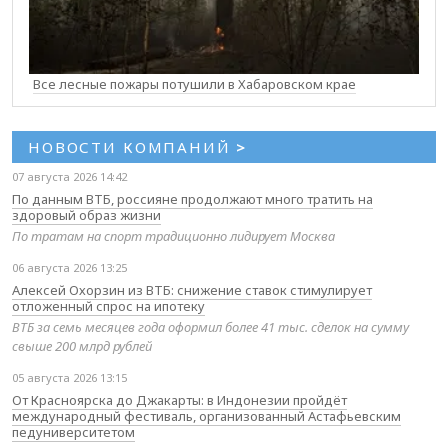
Все лесные пожары потушили в Хабаровском крае
НОВОСТИ КОМПАНИЙ
>
07 августа 2026 14:42
По данным ВТБ, россияне продолжают много тратить на
здоровый образ жизни
По тратам на спорт традиционно лидирует Москва
06 августа 2026 13:25
Алексей Охорзин из ВТБ: снижение ставок стимулирует
отложенный спрос на ипотеку
ВТБ за семь месяцев года оформил более 41 тыс. сделок на сумму
свыше 200 млрд рублей
05 августа 2026 13:15
От Красноярска до Джакарты: в Индонезии пройдёт
международный фестиваль, организованный Астафьевским
педуниверситетом