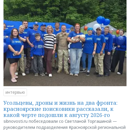
интервью
Усольцевы, дроны и жизнь на два фронта:
красноярские поисковики рассказали, к
какой черте подошли к августу 2026-го
sibnovosti.ru побеседовали со Светланой Торгашиной —
руководителем подразделения Красноярской региональной