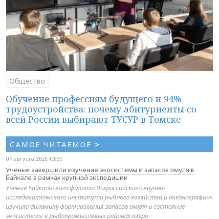
Общество
Обучение профессиям будущего и 94%
трудоустройства: почему абитуриенты со
всей России выбирают ТУСУР в Томске
САМОЕ ЧИТАЕМОЕ
>
07 августа 2026 13:30
Учёные завершили изучение экосистемы и запасов омуля в
Байкале в рамках крупной экспедиции
Учёные Байкальского филиала Всероссийского научно-
исследовательского института рыбного хозяйства и океанографии»
изучили динамику формирования запасов омуля и состояние
экосистемы в рыбопромысловых районах озера