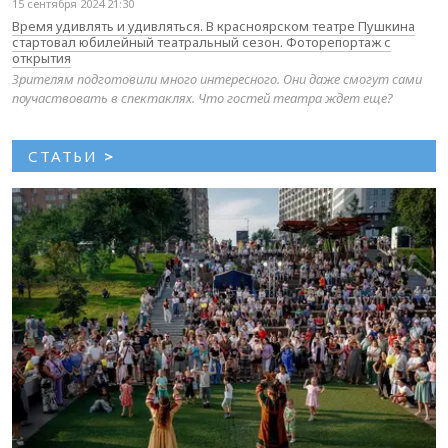
15 сентября 2024 21:30
Время удивлять и удивляться. В красноярском театре Пушкина
стартовал юбилейный театральный сезон. Фоторепортаж с
открытия
Зрителям подготовили много интересного. Они даже смогут сами
поучаствовать в спектаклях. Что гостей театра ждет еще?
СТАТЬИ
>