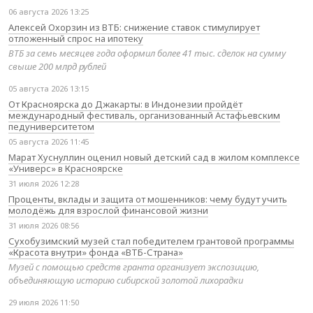
06 августа 2026 13:25
Алексей Охорзин из ВТБ: снижение ставок стимулирует
отложенный спрос на ипотеку
ВТБ за семь месяцев года оформил более 41 тыс. сделок на сумму
свыше 200 млрд рублей
05 августа 2026 13:15
От Красноярска до Джакарты: в Индонезии пройдёт
международный фестиваль, организованный Астафьевским
педуниверситетом
05 августа 2026 11:45
Марат Хуснуллин оценил новый детский сад в жилом комплексе
«Универс» в Красноярске
31 июля 2026 12:28
Проценты, вклады и защита от мошенников: чему будут учить
молодёжь для взрослой финансовой жизни
31 июля 2026 08:56
Сухобузимский музей стал победителем грантовой программы
«Красота внутри» фонда «ВТБ-Страна»
Музей с помощью средств гранта организует экспозицию,
объединяющую историю сибирской золотой лихорадки
29 июля 2026 11:50