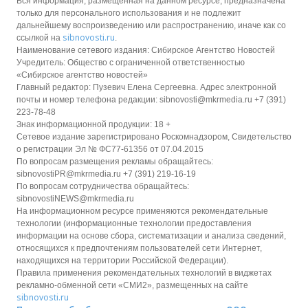
Вся информация, размещенная на данном ресурсе, предназначена
только для персонального использования и не подлежит
дальнейшему воспроизведению или распространению, иначе как со
sibnovosti.ru
ссылкой на
.
Наименование сетевого издания: Сибирское Агентство Новостей
Учредитель: Общество с ограниченной ответственностью
«Сибирское агентство новостей»
Главный редактор: Пузевич Елена Сергеевна. Адрес электронной
почты и номер телефона редакции: sibnovosti@mkrmedia.ru +7 (391)
223-78-48
Знак информационной продукции: 18 +
Сетевое издание зарегистрировано Роскомнадзором, Свидетельство
о регистрации Эл № ФС77-61356 от 07.04.2015
По вопросам размещения рекламы обращайтесь:
sibnovostiPR@mkrmedia.ru +7 (391) 219-16-19
По вопросам сотрудничества обращайтесь:
sibnovostiNEWS@mkrmedia.ru
На информационном ресурсе применяются рекомендательные
технологии (информационные технологии предоставления
информации на основе сбора, систематизации и анализа сведений,
относящихся к предпочтениям пользователей сети Интернет,
находящихся на территории Российской Федерации).
Правила применения рекомендательных технологий в виджетах
рекламно-обменной сети «СМИ2», размещенных на сайте
sibnovosti.ru