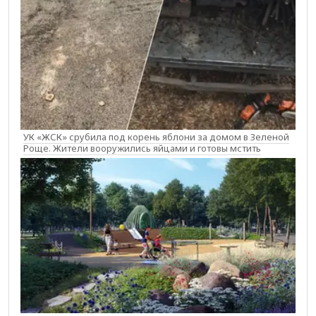
УК «ЖСК» срубила под корень яблони за домом в Зеленой
Роще. Жители вооружились яйцами и готовы мстить