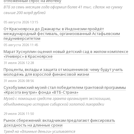
отложенный спрос на ипотеку
ВТБ за семь месяцев года оформил более 41 тыс. сделок на сумму
свыше 200 млрд рублей
05 августа 2026 13:15
От Красноярска до Джакарты: в Индонезии пройдёт
международный фестиваль, организованный Астафьевским
педуниверситетом
05 августа 2026 11:45
Марат Хуснуллин оценил новый детский сад в жилом комплексе
«Универс» в Красноярске
31 июля 2026 12:28
Проценты, вклады и защита от мошенников: чему будут учить
молодёжь для взрослой финансовой жизни
31 июля 2026 08:56
Сухобузимский музей стал победителем грантовой программы
«Красота внутри» фонда «ВТБ-Страна»
Музей с помощью средств гранта организует экспозицию,
объединяющую историю сибирской золотой лихорадки
29 июля 2026 11:50
Рынок сбережений: вкладчикам предлагают фиксировать
доходность на длинные сроки
Тренд на «длинные деньги» усиливается