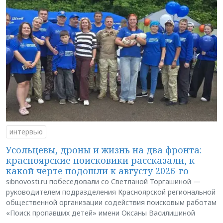
интервью
Усольцевы, дроны и жизнь на два фронта:
красноярские поисковики рассказали, к
какой черте подошли к августу 2026-го
sibnovosti.ru побеседовали со Светланой Торгашиной —
руководителем подразделения Красноярской региональной
общественной организации содействия поисковым работам
«Поиск пропавших детей» имени Оксаны Василишиной