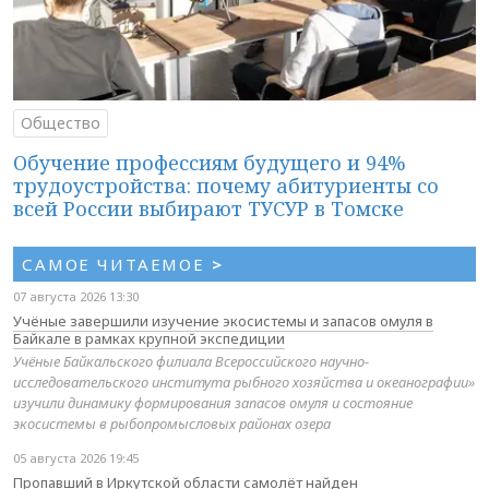
Общество
Обучение профессиям будущего и 94%
трудоустройства: почему абитуриенты со
всей России выбирают ТУСУР в Томске
САМОЕ ЧИТАЕМОЕ
>
07 августа 2026 13:30
Учёные завершили изучение экосистемы и запасов омуля в
Байкале в рамках крупной экспедиции
Учёные Байкальского филиала Всероссийского научно-
исследовательского института рыбного хозяйства и океанографии»
изучили динамику формирования запасов омуля и состояние
экосистемы в рыбопромысловых районах озера
05 августа 2026 19:45
Пропавший в Иркутской области самолёт найден