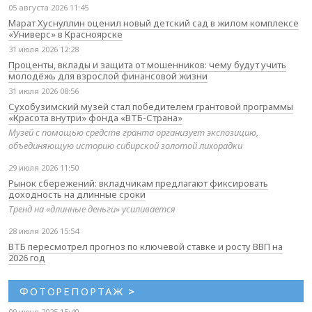
05 августа 2026 11:45
Марат Хуснуллин оценил новый детский сад в жилом комплексе
«Универс» в Красноярске
31 июля 2026 12:28
Проценты, вклады и защита от мошенников: чему будут учить
молодёжь для взрослой финансовой жизни
31 июля 2026 08:56
Сухобузимский музей стал победителем грантовой программы
«Красота внутри» фонда «ВТБ-Страна»
Музей с помощью средств гранта организует экспозицию,
объединяющую историю сибирской золотой лихорадки
29 июля 2026 11:50
Рынок сбережений: вкладчикам предлагают фиксировать
доходность на длинные сроки
Тренд на «длинные деньги» усиливается
28 июля 2026 15:54
ВТБ пересмотрел прогноз по ключевой ставке и росту ВВП на
2026 год
ФОТОРЕПОРТАЖ
>
09 июня 2025 15:40