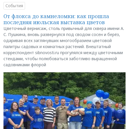
События
От флокса до камнеломки: как прошла
последняя июльская выставка цветов
Цветочный вернисаж, столь привычный для сквера имени А.
С. Пушкина, вновь развернулся под сводом сосен и берёз,
одаривая всех заглянувших многообразием цветовой
палитры садовых и комнатных растений. Внештатный
корреспондент sibnovosti.ru прогулялся между цветочными
стендами, чтобы полюбоваться заботливо выращенной
садовниками флорой