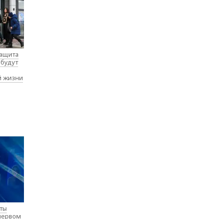
защита
 будут
й жизни
нты
 первом