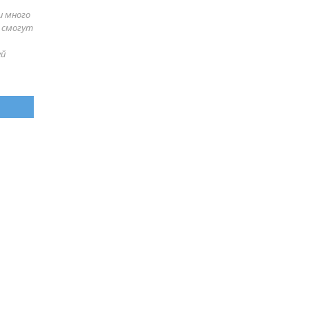
и много
е смогут
ей