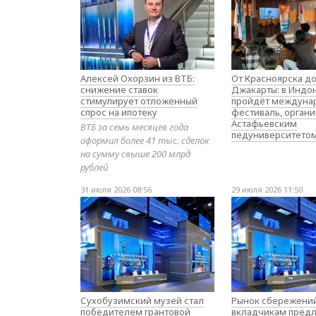
Алексей Охорзин из ВТБ:
От Красноярска д
снижение ставок
Джакарты: в Индо
стимулирует отложенный
пройдёт междуна
спрос на ипотеку
фестиваль, орган
Астафьевским
ВТБ за семь месяцев года
педуниверситето
оформил более 41 тыс. сделок
на сумму свыше 200 млрд
рублей
31 июля 2026 08:56
29 июля 2026 11:50
Сухобузимский музей стал
Рынок сбережений
победителем грантовой
вкладчикам предл