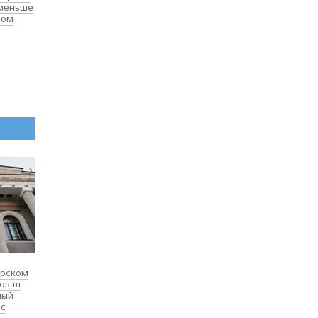
 меньше
лом
ярском
товал
ный
 с