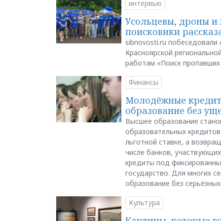
интервью
Усольцевы, дроны и 
поисковики рассказа
sibnovosti.ru побеседовал
Красноярской регионально
работам «Поиск пропавших
Финансы
Молодёжные кредиты
образование без ущ
Высшее образование стано
образовательных кредитов 
льготной ставке, а возвра
числе банков, участвующих
кредиты под фиксированны
государство. Для многих с
образование без серьёзных
Культура
Картины, которые г