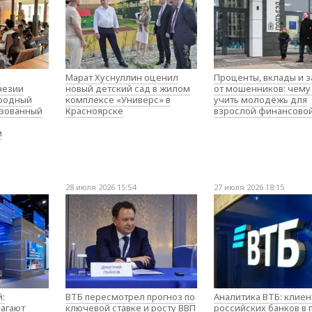
о
Марат Хуснуллин оценил
Проценты, вклады и 
незии
новый детский сад в жилом
от мошенников: чему
родный
комплексе «Универс» в
учить молодёжь для
изованный
Красноярске
взрослой финансово
м
28 июля 2026 15:54
27 июля 2026 18:15
:
ВТБ пересмотрел прогноз по
Аналитика ВТБ: клие
агают
ключевой ставке и росту ВВП
российских банков в