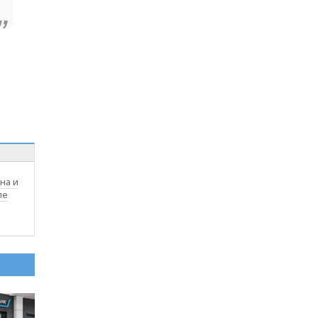
на и
ле