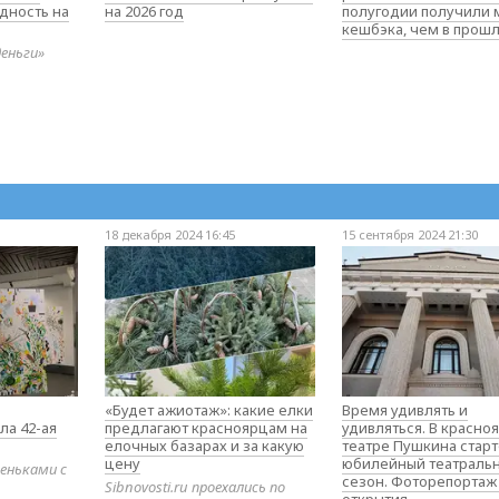
дность на
на 2026 год
полугодии получили
кешбэка, чем в прош
деньги»
18 декабря 2024 16:45
15 сентября 2024 21:30
«Будет ажиотаж»: какие елки
Время удивлять и
ла 42-ая
предлагают красноярцам на
удивляться. В красно
елочных базарах и за какую
театре Пушкина стар
цену
юбилейный театраль
еньками с
сезон. Фоторепортаж
Sibnovosti.ru проехались по
открытия