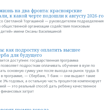
жизнь на два фронта: красноярские
ли, к какой черте подошли к августу 2026-го
и со Светланой Торгашиной — руководителем подразделения
й общественной организации содействия поисковым
 детей» имени Оксаны Василишиной
: как подростку оплатить высшее
ерба для будущего
вится доступнее: государственная программа
позволяет подросткам оплачивать обучение в вузе по
щать основную сумму уже после выхода на рынок труда. В
 в программе, — Сбербанк, Т-банк — они выдают такие
е 3% годовых, а остальную часть процентов компенсирует
емей — это реальный способ дать ребёнку качественное
 финансовых затрат
оворят громче города