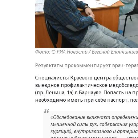
Фото: © РИА Новости / Евгений Епанчинцев
Результаты прокомментирует врач-тера
Специалисты Краевого центра обществе
выездное профилактическое медобследов
(пр. Ленина, 1а) в Барнауле. Попасть на 
необходимо иметь при себе паспорт, по
«Обследование включает определение
мышечной силы рук, содержания угар
курящих), внутриглазного и артери