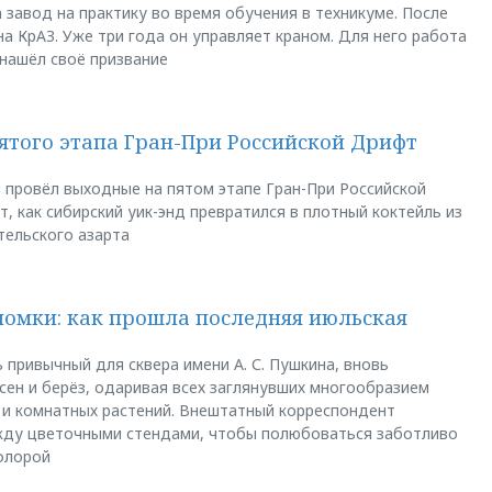
 завод на практику во время обучения в техникуме. После
а КрАЗ. Уже три года он управляет краном. Для него работа
 нашёл своё призвание
пятого этапа Гран-При Российской Дрифт
u провёл выходные на пятом этапе Гран-При Российской
, как сибирский уик-энд превратился в плотный коктейль из
тельского азарта
ломки: как прошла последняя июльская
 привычный для сквера имени А. С. Пушкина, вновь
сен и берёз, одаривая всех заглянувших многообразием
 и комнатных растений. Внештатный корреспондент
между цветочными стендами, чтобы полюбоваться заботливо
флорой