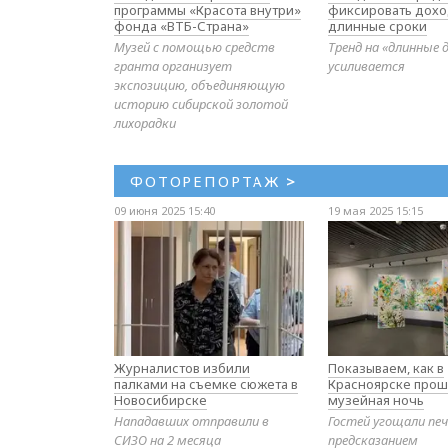
программы «Красота внутри»
фиксировать дохо
фонда «ВТБ-Страна»
длинные сроки
Музей с помощью средств
Тренд на «длинные 
гранта организует
усиливается
экспозицию, объединяющую
историю сибирской золотой
лихорадки
ФОТОРЕПОРТАЖ
>
09 июня 2025 15:40
19 мая 2025 15:15
Журналистов избили
Показываем, как в
палками на съемке сюжета в
Красноярске прош
Новосибирске
музейная ночь
Нападавших отправили в
Гостей угощали печ
СИЗО на 2 месяца
предсказанием