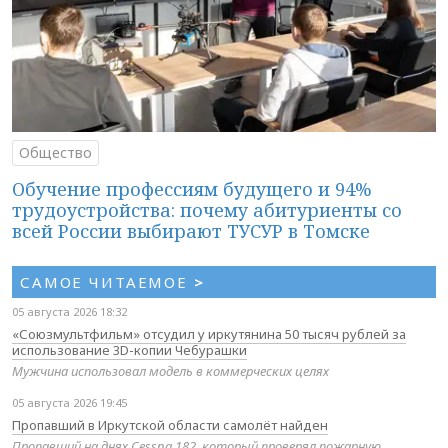
Общество
Обучение профессиям будущего и 94%
трудоустройства: почему абитуриенты со
всей России выбирают ТУСУР в Томске
САМОЕ ЧИТАЕМОЕ
>
05 августа 2026 18:32
«Союзмультфильм» отсудил у иркутянина 50 тысяч рублей за
использование 3D-копии Чебурашки
Мужчина использовал модель в коммерческих целях
05 августа 2026 19:45
Пропавший в Иркутской области самолёт найден
Пропавший на днях Cessna 182, который проверял пожарную