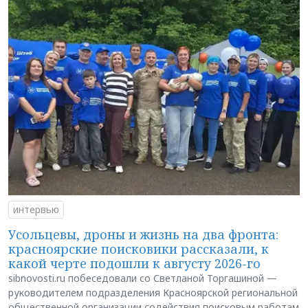
интервью
Усольцевы, дроны и жизнь на два фронта:
красноярские поисковики рассказали, к
какой черте подошли к августу 2026-го
sibnovosti.ru побеседовали со Светланой Торгашиной —
руководителем подразделения Красноярской региональной
общественной организации содействия поисковым работам