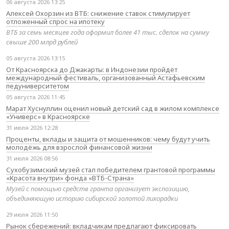
06 августа 2026 13:25
Алексей Охорзин из ВТБ: снижение ставок стимулирует
отложенный спрос на ипотеку
ВТБ за семь месяцев года оформил более 41 тыс. сделок на сумму
свыше 200 млрд рублей
05 августа 2026 13:15
От Красноярска до Джакарты: в Индонезии пройдёт
международный фестиваль, организованный Астафьевским
педуниверситетом
05 августа 2026 11:45
Марат Хуснуллин оценил новый детский сад в жилом комплексе
«Универс» в Красноярске
31 июля 2026 12:28
Проценты, вклады и защита от мошенников: чему будут учить
молодёжь для взрослой финансовой жизни
31 июля 2026 08:56
Сухобузимский музей стал победителем грантовой программы
«Красота внутри» фонда «ВТБ-Страна»
Музей с помощью средств гранта организует экспозицию,
объединяющую историю сибирской золотой лихорадки
29 июля 2026 11:50
Рынок сбережений: вкладчикам предлагают фиксировать