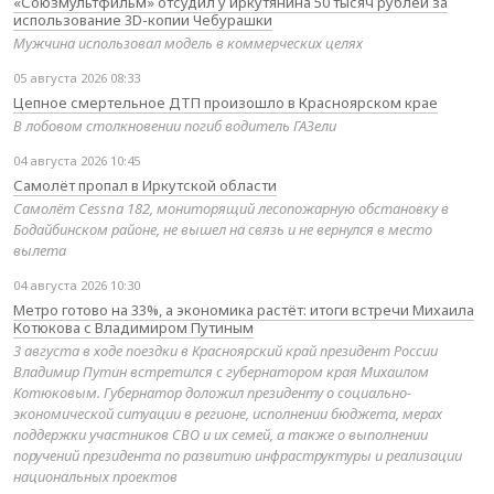
«Союзмультфильм» отсудил у иркутянина 50 тысяч рублей за
использование 3D-копии Чебурашки
Мужчина использовал модель в коммерческих целях
05 августа 2026 08:33
Цепное смертельное ДТП произошло в Красноярском крае
В лобовом столкновении погиб водитель ГАЗели
04 августа 2026 10:45
Самолёт пропал в Иркутской области
Самолёт Cessna 182, мониторящий лесопожарную обстановку в
Бодайбинском районе, не вышел на связь и не вернулся в место
вылета
04 августа 2026 10:30
Метро готово на 33%, а экономика растёт: итоги встречи Михаила
Котюкова с Владимиром Путиным
3 августа в ходе поездки в Красноярский край президент России
Владимир Путин встретился с губернатором края Михаилом
Котюковым. Губернатор доложил президенту о социально-
экономической ситуации в регионе, исполнении бюджета, мерах
поддержки участников СВО и их семей, а также о выполнении
поручений президента по развитию инфраструктуры и реализации
национальных проектов