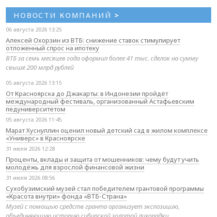
НОВОСТИ КОМПАНИЙ
>
06 августа 2026 13:25
Алексей Охорзин из ВТБ: снижение ставок стимулирует
отложенный спрос на ипотеку
ВТБ за семь месяцев года оформил более 41 тыс. сделок на сумму
свыше 200 млрд рублей
05 августа 2026 13:15
От Красноярска до Джакарты: в Индонезии пройдёт
международный фестиваль, организованный Астафьевским
педуниверситетом
05 августа 2026 11:45
Марат Хуснуллин оценил новый детский сад в жилом комплексе
«Универс» в Красноярске
31 июля 2026 12:28
Проценты, вклады и защита от мошенников: чему будут учить
молодёжь для взрослой финансовой жизни
31 июля 2026 08:56
Сухобузимский музей стал победителем грантовой программы
«Красота внутри» фонда «ВТБ-Страна»
Музей с помощью средств гранта организует экспозицию,
объединяющую историю сибирской золотой лихорадки