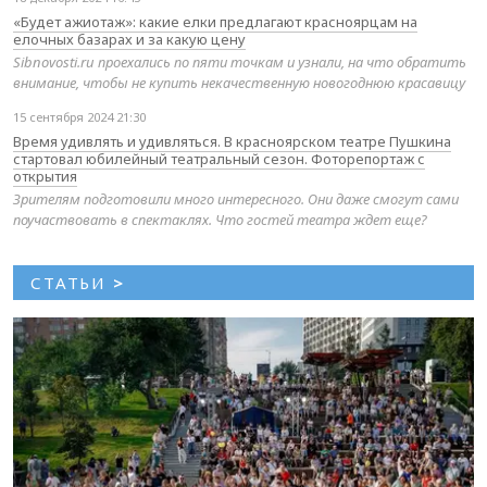
«Будет ажиотаж»: какие елки предлагают красноярцам на
елочных базарах и за какую цену
Sibnovosti.ru проехались по пяти точкам и узнали, на что обратить
внимание, чтобы не купить некачественную новогоднюю красавицу
15 сентября 2024 21:30
Время удивлять и удивляться. В красноярском театре Пушкина
стартовал юбилейный театральный сезон. Фоторепортаж с
открытия
Зрителям подготовили много интересного. Они даже смогут сами
поучаствовать в спектаклях. Что гостей театра ждет еще?
СТАТЬИ
>