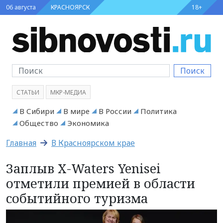
06 августа
КРАСНОЯРСК
18+
Поиск
СТАТЬИ
МКР-МЕДИА
В Сибири
В мире
В России
Политика
Общество
Экономика
Главная
В Красноярском крае
Заплыв X-Waters Yenisei
отметили премией в области
событийного туризма