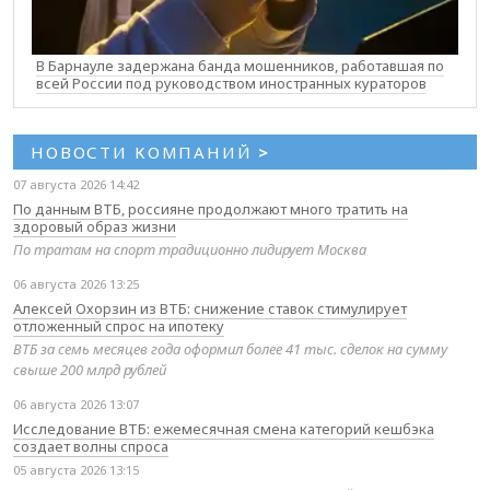
В Барнауле задержана банда мошенников, работавшая по
всей России под руководством иностранных кураторов
НОВОСТИ КОМПАНИЙ
>
07 августа 2026 14:42
По данным ВТБ, россияне продолжают много тратить на
здоровый образ жизни
По тратам на спорт традиционно лидирует Москва
06 августа 2026 13:25
Алексей Охорзин из ВТБ: снижение ставок стимулирует
отложенный спрос на ипотеку
ВТБ за семь месяцев года оформил более 41 тыс. сделок на сумму
свыше 200 млрд рублей
06 августа 2026 13:07
Исследование ВТБ: ежемесячная смена категорий кешбэка
создает волны спроса
05 августа 2026 13:15