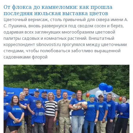
От флокса до камнеломки: как прошла
последняя июльская выставка цветов
Цветочный вернисаж, столь привычный для сквера имени А.
С. Пушкина, вновь развернулся под сводом сосен и берёз,
одаривая всех заглянувших многообразием цветовой
палитры садовых и комнатных растений. Внештатный
корреспондент sibnovosti.ru прогулялся между цветочными
стендами, чтобы полюбоваться заботливо выращенной
садовниками флорой