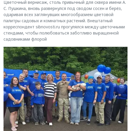
Цветочный вернисаж, столь привычный для сквера имени А.
С. Пушкина, вновь развернулся под сводом сосен и берёз,
одаривая всех заглянувших многообразием цветовой
палитры садовых и комнатных растений. Внештатный
корреспондент sibnovosti.ru прогулялся между цветочными
стендами, чтобы полюбоваться заботливо выращенной
садовниками флорой