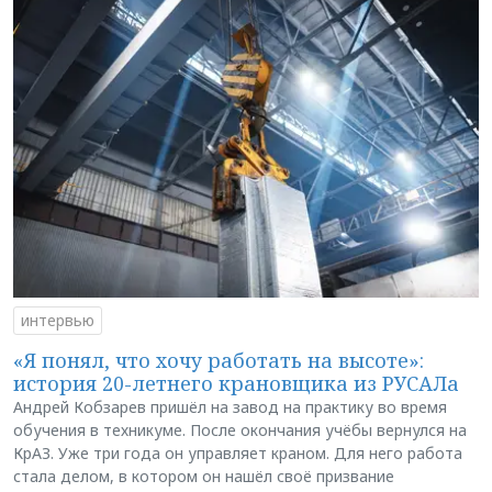
интервью
«Я понял, что хочу работать на высоте»:
история 20-летнего крановщика из РУСАЛа
Андрей Кобзарев пришёл на завод на практику во время
обучения в техникуме. После окончания учёбы вернулся на
КрАЗ. Уже три года он управляет краном. Для него работа
стала делом, в котором он нашёл своё призвание