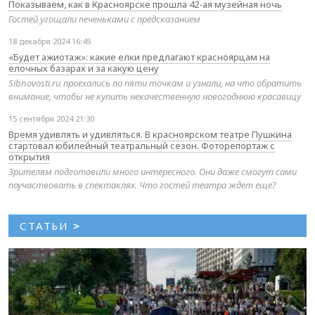
Показываем, как в Красноярске прошла 42-ая музейная ночь
Гостей угощали печеньками с предсказанием
18 декабря 2024 16:45
«Будет ажиотаж»: какие елки предлагают красноярцам на
елочных базарах и за какую цену
Sibnovosti.ru проехались по пяти точкам и узнали, на что обратить
внимание, чтобы не купить некачественную новогоднюю красавицу
15 сентября 2024 21:30
Время удивлять и удивляться. В красноярском театре Пушкина
стартовал юбилейный театральный сезон. Фоторепортаж с
открытия
Зрителям подготовили много интересного. Они даже смогут сами
поучаствовать в спектаклях. Что гостей театра ждет еще?
СТАТЬИ
>