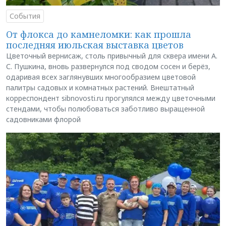
События
От флокса до камнеломки: как прошла
последняя июльская выставка цветов
Цветочный вернисаж, столь привычный для сквера имени А.
С. Пушкина, вновь развернулся под сводом сосен и берёз,
одаривая всех заглянувших многообразием цветовой
палитры садовых и комнатных растений. Внештатный
корреспондент sibnovosti.ru прогулялся между цветочными
стендами, чтобы полюбоваться заботливо выращенной
садовниками флорой