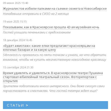
09 июня 2025 15:40
Журналистов избили палками на съемке сюжета в Новосибирске
Нападавших отправили в СИЗО на 2 месяца
19 мая 2025 15:15
Показываем, как в Красноярске прошла 42-ая музейная ночь
Гостей угощали печеньками с предсказанием
18 декабря 2024 16:45
«Будет ажиотаж»: какие елки предлагают красноярцам на
елочных базарах и за какую цену
Sibnovosti.ru проехались по пяти точкам и узнали, на что обратить
внимание, чтобы не купить некачественную новогоднюю красавицу
15 сентября 2024 21:30
Время удивлять и удивляться. В красноярском театре Пушкина
стартовал юбилейный театральный сезон. Фоторепортаж с
открытия
Зрителям подготовили много интересного. Они даже смогут сами
поучаствовать в спектаклях. Что гостей театра ждет еще?
СТАТЬИ
>