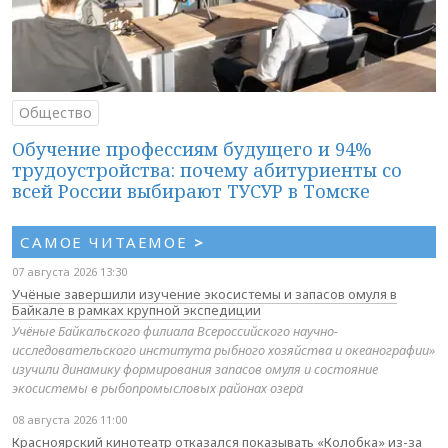
Общество
Обучение профессиям будущего и 94%
трудоустройства: почему абитуриенты со
всей России выбирают ТУСУР в Томске
САМОЕ ЧИТАЕМОЕ
>
07 августа 2026 13:30
Учёные завершили изучение экосистемы и запасов омуля в
Байкале в рамках крупной экспедиции
Учёные Байкальского филиала Всероссийского научно-
исследовательского института рыбного хозяйства и океанографии»
изучили динамику формирования запасов омуля и состояние
экосистемы в рыбопромысловых районах озера
08 августа 2026 11:00
Красноярский кинотеатр отказался показывать «Колобка» из-за