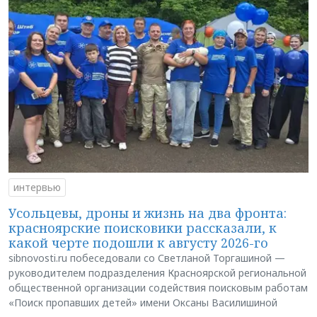
интервью
Усольцевы, дроны и жизнь на два фронта:
красноярские поисковики рассказали, к
какой черте подошли к августу 2026-го
sibnovosti.ru побеседовали со Светланой Торгашиной —
руководителем подразделения Красноярской региональной
общественной организации содействия поисковым работам
«Поиск пропавших детей» имени Оксаны Василишиной