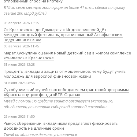
отложенный спрос на ипотеку
ВТБ за семь месяцев года оформил более 41 тыс. сделок на сумму
свыше 200 млрд рублей
05 августа 2026 13:15
От Красноярска до Джакарты: в Индонезии пройдёт
международный фестиваль, организованный Астафьевским
педуниверситетом
05 августа 2026 11:45
Марат Хуснуллин оценил новый детский сад в жилом комплексе
«Универс» в Красноярске
31 июля 2026 12:28
Проценты, вклады и защита от мошенников: чему будут учить
молодёжь для взрослой финансовой жизни
31 июля 2026 08:56
Сухобузимский музей стал победителем грантовой программы
«Красота внутри» фонда «ВТБ-Страна»
Музей с помощью средств гранта организует экспозицию,
объединяющую историю сибирской золотой лихорадки
29 июля 2026 11:50
Рынок сбережений: вкладчикам предлагают фиксировать
доходность на длинные сроки
Тренд на «длинные деньги» усиливается