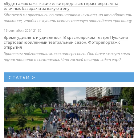
«Будет ажиотаж»: какие елки предлагают красноярцам на
елочных базарах и за какую цену
Sibnovosti.ru проехались по пяти точкам и узнали, на что обратить
внимание, чтобы не купить некачественную новогоднюю красавицу
15 сентября 2024 21:30
Время удивлять и удивляться. В красноярском театре Пушкина
стартовал юбилейный театральный сезон. Фоторепортаж с
открытия
Зрителям подготовили много интересного. Они даже смогут сами
поучаствовать в спектаклях. Что гостей театра ждет еще?
СТАТЬИ
>