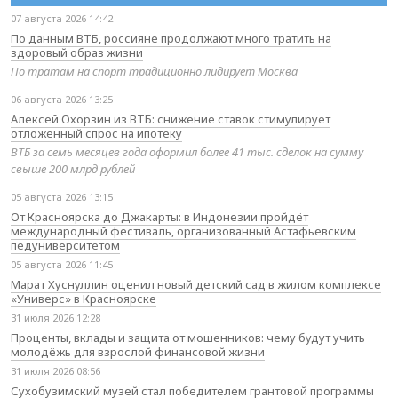
07 августа 2026 14:42
По данным ВТБ, россияне продолжают много тратить на
здоровый образ жизни
По тратам на спорт традиционно лидирует Москва
06 августа 2026 13:25
Алексей Охорзин из ВТБ: снижение ставок стимулирует
отложенный спрос на ипотеку
ВТБ за семь месяцев года оформил более 41 тыс. сделок на сумму
свыше 200 млрд рублей
05 августа 2026 13:15
От Красноярска до Джакарты: в Индонезии пройдёт
международный фестиваль, организованный Астафьевским
педуниверситетом
05 августа 2026 11:45
Марат Хуснуллин оценил новый детский сад в жилом комплексе
«Универс» в Красноярске
31 июля 2026 12:28
Проценты, вклады и защита от мошенников: чему будут учить
молодёжь для взрослой финансовой жизни
31 июля 2026 08:56
Сухобузимский музей стал победителем грантовой программы