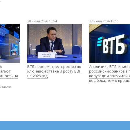
28 июля 2026 15:54
27 июля 2026 18:15
:
ВТБ пересмотрел прогноз по
Аналитика ВТБ: клие
агают
ключевой ставке и росту ВВП
российских банков в
дность на
на 2026 год
полугодии получили
кешбэка, чем в прош
деньги»