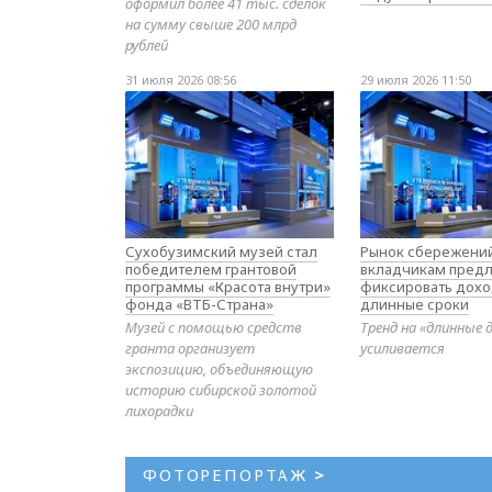
оформил более 41 тыс. сделок
на сумму свыше 200 млрд
рублей
31 июля 2026 08:56
29 июля 2026 11:50
Сухобузимский музей стал
Рынок сбережений
победителем грантовой
вкладчикам предл
программы «Красота внутри»
фиксировать дохо
фонда «ВТБ-Страна»
длинные сроки
Музей с помощью средств
Тренд на «длинные 
гранта организует
усиливается
экспозицию, объединяющую
историю сибирской золотой
лихорадки
ФОТОРЕПОРТАЖ
>