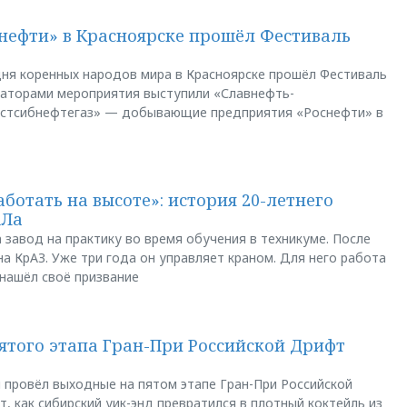
нефти» в Красноярске прошёл Фестиваль
ня коренных народов мира в Красноярске прошёл Фестиваль
заторами мероприятия выступили «Славнефть-
остсибнефтегаз» — добывающие предприятия «Роснефти» в
аботать на высоте»: история 20-летнего
АЛа
 завод на практику во время обучения в техникуме. После
а КрАЗ. Уже три года он управляет краном. Для него работа
 нашёл своё призвание
пятого этапа Гран-При Российской Дрифт
u провёл выходные на пятом этапе Гран-При Российской
, как сибирский уик-энд превратился в плотный коктейль из