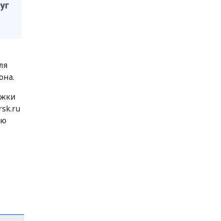
ля
она.
ржки
sk.ru
ью