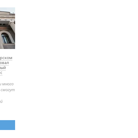
ярском
товал
ный
 с
и много
е смогут
ей