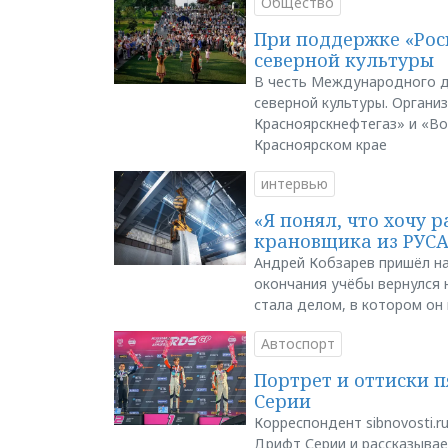
Общество
При поддержке «Рос
северной культуры
В честь Международного д
северной культуры. Органи
Красноярскнефтегаз» и «В
Красноярском крае
интервью
«Я понял, что хочу р
крановщика из РУС
Андрей Кобзарев пришёл на
окончания учёбы вернулся н
стала делом, в котором он
Автоспорт
Портрет и оттиски 
Серии
Корреспондент sibnovosti.r
Дрифт Серии и рассказывает