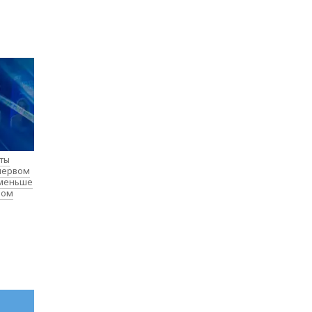
нты
 первом
 меньше
лом