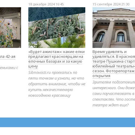
18 декабря 2024 16:45
15 сентября 2024 21:30
«Будет ажиотаж»: какие елки
Время удивлять и
ла 42-ая
предлагают красноярцам на
удивляться. В красно
елочных базарах и за какую
театре Пушкина стар
цену
юбилейный театраль
еньками с
сезон. Фоторепортаж
Sibnovosti.ru проехались по
открытия
пяти точкам и узнали, на что
Зрителям подготовил
обратить внимание, чтобы не
интересного. Они даж
купить некачественную
сами поучаствовать в
новогоднюю красавицу
спектаклях. Что гост
театра ждет еще?