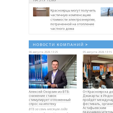
Красноярцы могут получить
частичную компенсацию
стоимости электроэнергии,
потраченной на отопление
частного дома
НОВОСТИ КОМПАНИЙ
>
06 августа 2026 13:25
05 августа 2026 13:15
Алексей Охорзин из ВТБ:
От Красноярска д
снижение ставок
Джакарты: в Индо
стимулирует отложенный
пройдёт междуна
спрос на ипотеку
фестиваль, орган
Астафьевским
ВТБ за семь месяцев года
педуниверситето