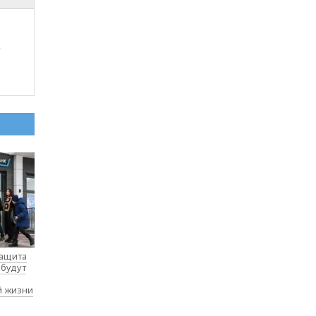
м
защита
 будут
й жизни