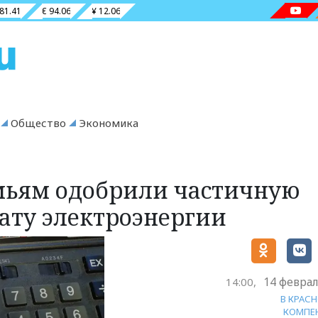
 81.41
€ 94.06
¥ 12.06
Общество
Экономика
мьям одобрили частичную
ату электроэнергии
14 феврал
14:00,
В КРАС
КОМПЕ