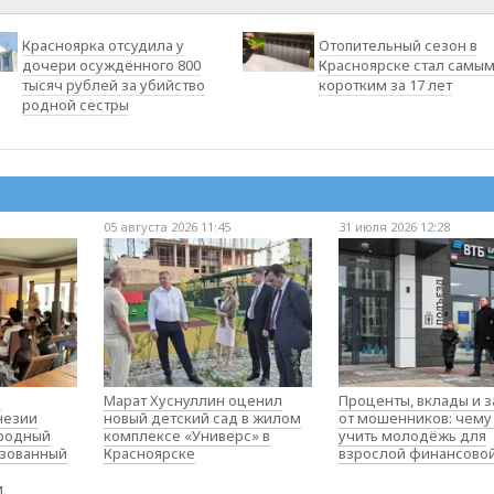
Красноярка отсудила у
Отопительный сезон в
дочери осуждённого 800
Красноярске стал самы
тысяч рублей за убийство
коротким за 17 лет
родной сестры
05 августа 2026 11:45
31 июля 2026 12:28
о
Марат Хуснуллин оценил
Проценты, вклады и 
незии
новый детский сад в жилом
от мошенников: чему
родный
комплексе «Универс» в
учить молодёжь для
изованный
Красноярске
взрослой финансово
м