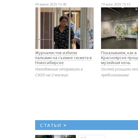
09 июня 2025 15:40
19 мая 2025 15:15
Журналистов избили
Показываем, как в
палками на съемке сюжета в
Красноярске прош
Новосибирске
музейная ночь
Нападавших отправили в
Гостей угощали печ
СИЗО на 2 месяца
предсказанием
СТАТЬИ
>